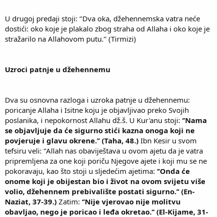
U drugoj predaji stoji: ‘’Dva oka, džehennemska vatra neće
dostići: oko koje je plakalo zbog straha od Allaha i oko koje je
stražarilo na Allahovom putu.’’ (Tirmizi)
Uzroci patnje u džehennemu
Dva su osnovna razloga i uzroka patnje u džehennemu:
poricanje Allaha i Isitne koju je objavljivao preko Svojih
poslanika, i nepokornost Allahu dž.š. U Kur'anu stoji:
‘’Nama
se objavljuje da će sigurno stići kazna onoga koji ne
povjeruje i glavu okrene.’’ (Taha, 48.)
Ibn Kesir u svom
tefsiru veli: ‘’Allah nas obaviještava u ovom ajetu da je vatra
pripremljena za one koji poriču Njegove ajete i koji mu se ne
pokoravaju, kao što stoji u sljedećim ajetima:
‘’Onda će
onome koji je obijestan bio i život na ovom svijetu više
volio, džehennem prebivalište postati sigurno.’’ (En-
Naziat, 37-39.)
Zatim:
‘’Nije vjerovao nije molitvu
obavljao, nego je poricao i leđa okretao.’’ (El-Kijame, 31-