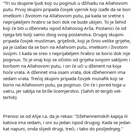
‘’Tri su skupine ljudi koji su poginuli u džihadu na Allahovom
putu. Prvoj skupini pripada čovjek vjernik koji izađe da se bori
imetkom i životom na Allahovom putu, pa kada se sretne s
neprijateljem hrabro se bori dok ne bude ubijen. To je šehid
koji će biti u džennetu ispod Allahovog Arša. Poslanici će od
njega biti bolji samo zbog svog poslanstva. Drugoj skupini
pripada čovjek musliman, griješnik, koji je činio velike grijehe,
pa je izašao da se bori na Allahvom putu, imetkom i životom
svojim. I kada se sreo s neprijateljem hrabro se borio dok nije
poginuo. To je onaj koji se očistio od grijeha svojom sabljom i
borbom na Allahovom putu, i on će ući u dženent na koja
hoće vrata. A džennet ima osam vrata, dok džehennem ima
sedam vrata. Trećoj skupini pripada čovjek munafik koji se
borio na Allahovom putu, pa poginuo. On će i pored toga u
vatru, jer sablja ne briše licemjerstvo. (Sahih et-tergib vet-
terhib)
Prenosi se od Alije r.a. da je rekao: ‘’Džehennemskih kapija ili
katova ima sedam, i oni su jedan ispod drugog. Kada se jedan
kat napuni, onda slijedi drugi, treći, i tako do posljednjeg.’’