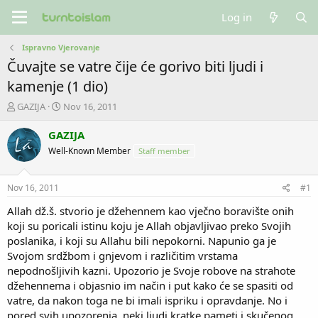
Log in
Ispravno Vjerovanje
Čuvajte se vatre čije će gorivo biti ljudi i
kamenje (1 dio)
T
S
GAZIJA
Nov 16, 2011
h
t
r
a
GAZIJA
e
r
Well-Known Member
Staff member
a
t
d
d
s
a
Nov 16, 2011
#1
t
t
a
e
Allah dž.š. stvorio je džehennem kao vječno boravište onih
r
koji su poricali istinu koju je Allah objavljivao preko Svojih
t
poslanika, i koji su Allahu bili nepokorni. Napunio ga je
e
Svojom srdžbom i gnjevom i različitim vrstama
r
nepodnošljivih kazni. Upozorio je Svoje robove na strahote
džehennema i objasnio im način i put kako će se spasiti od
vatre, da nakon toga ne bi imali ispriku i opravdanje. No i
pored svih upozorenja, neki ljudi kratke pameti i skučenog