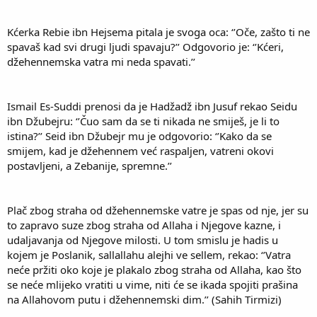
Kćerka Rebie ibn Hejsema pitala je svoga oca: ‘’Oče, zašto ti ne
spavaš kad svi drugi ljudi spavaju?’’ Odgovorio je: ‘’Kćeri,
džehennemska vatra mi neda spavati.’’
Ismail Es-Suddi prenosi da je Hadžadž ibn Jusuf rekao Seidu
ibn Džubejru: ‘’Čuo sam da se ti nikada ne smiješ, je li to
istina?’’ Seid ibn Džubejr mu je odgovorio: ‘’Kako da se
smijem, kad je džehennem već raspaljen, vatreni okovi
postavljeni, a Zebanije, spremne.’’
Plač zbog straha od džehennemske vatre je spas od nje, jer su
to zapravo suze zbog straha od Allaha i Njegove kazne, i
udaljavanja od Njegove milosti. U tom smislu je hadis u
kojem je Poslanik, sallallahu alejhi ve sellem, rekao: ‘’Vatra
neće pržiti oko koje je plakalo zbog straha od Allaha, kao što
se neće mlijeko vratiti u vime, niti će se ikada spojiti prašina
na Allahovom putu i džehennemski dim.’’ (Sahih Tirmizi)