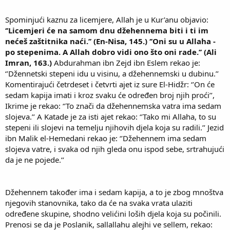
Spominjući kaznu za licemjere, Allah je u Kur’anu objavio:
‘’Licemjeri će na samom dnu džehennema biti i ti im
nećeš zaštitnika naći.’’ (En-Nisa, 145.)
‘’Oni su u Allaha -
po stepenima. A Allah dobro vidi ono što oni rade.’’ (Ali
Imran, 163.)
Abdurahman ibn Zejd ibn Eslem rekao je:
‘’Džennetski stepeni idu u visinu, a džehennemski u dubinu.’’
Komentirajući četrdeset i četvrti ajet iz sure El-Hidžr: ‘’On će
sedam kapija imati i kroz svaku će određen broj njih proći’’,
Ikrime je rekao: ‘’To znači da džehennemska vatra ima sedam
slojeva.’’ A Katade je za isti ajet rekao: ‘’Tako mi Allaha, to su
stepeni ili slojevi na temelju njihovih djela koja su radili.’’ Jezid
ibn Malik el-Hemedani rekao je: ‘’Džehennem ima sedam
slojeva vatre, i svaka od njih gleda onu ispod sebe, srtrahujući
da je ne pojede.’’
Džehennem također ima i sedam kapija, a to je zbog mnoštva
njegovih stanovnika, tako da će na svaka vrata ulaziti
određene skupine, shodno velićini loših djela koja su počinili.
Prenosi se da je Poslanik, sallallahu alejhi ve sellem, rekao: