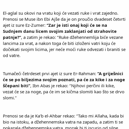
El-aglal su okovi na vratu koji će vezati ruke i vrat zajedno.
Prenosi se Muse ibn Ebi Ajše da je on proučio dvadeset četvrti
ajet iz sure Ez-Zumer:
‘’Zar je isti onaj koji će se na
Sudnjem danu licem svojim zaklanjati od strahovite
patnje?’’
, a zatim je rekao: ‘’Ruke džehennemlija biće vezane
lancima za vrat, a nakon toga će biti izloženi vatri koju će
dočekati svojim licima, jer neće moći ruke odvezati i braniti se
od vatre.
Tumačeći četrdeset prvi ajet iz sure Er-Rahman:
‘’A griješnici
će se po biljezima svojim poznati, pa će za kike i za noge
ščepani biti’’
, Ibn Abas je rekao: ‘’Njihovi perčini ili kike,
vezat će se za noge, pa će im se kičma slomiti kao što se drvo
slomi.’’
Prenosi se da je Ka’b el-Ahbar rekao: ‘’Tako mi Allaha, kada bi
bio na istoku, a džehennemska vatra na zapadu, a zatim ti se
pokazala džehennemska vatra, mozak bi ti iscurio od silne