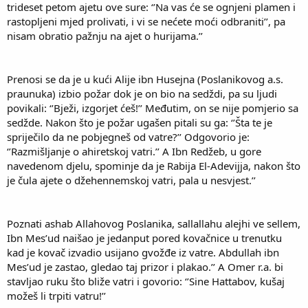
trideset petom ajetu ove sure: ‘’Na vas će se ognjeni plamen i
rastopljeni mjed prolivati, i vi se nećete moći odbraniti’’, pa
nisam obratio pažnju na ajet o hurijama.’’
Prenosi se da je u kući Alije ibn Husejna (Poslanikovog a.s.
praunuka) izbio požar dok je on bio na sedždi, pa su ljudi
povikali: ‘’Bježi, izgorjet ćeš!’’ Međutim, on se nije pomjerio sa
sedžde. Nakon što je požar ugašen pitali su ga: ‘’Šta te je
spriječilo da ne pobjegneš od vatre?’’ Odgovorio je:
‘’Razmišljanje o ahiretskoj vatri.’’ A Ibn Redžeb, u gore
navedenom djelu, spominje da je Rabija El-Adevijja, nakon što
je čula ajete o džehennemskoj vatri, pala u nesvjest.’’
Poznati ashab Allahovog Poslanika, sallallahu alejhi ve sellem,
Ibn Mes’ud naišao je jedanput pored kovačnice u trenutku
kad je kovač izvadio usijano gvožđe iz vatre. Abdullah ibn
Mes’ud je zastao, gledao taj prizor i plakao.’’ A Omer r.a. bi
stavljao ruku što bliže vatri i govorio: ‘’Sine Hattabov, kušaj
možeš li trpiti vatru!’’