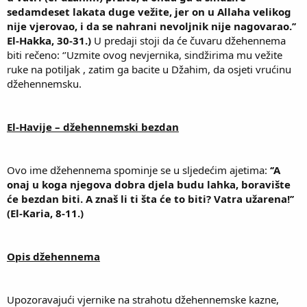
sedamdeset lakata duge vežite, jer on u Allaha velikog
nije vjerovao, i da se nahrani nevoljnik nije nagovarao.’’
El-Hakka, 30-31.)
U predaji stoji da će čuvaru džehennema
biti rečeno: ‘’Uzmite ovog nevjernika, sindžirima mu vežite
ruke na potiljak , zatim ga bacite u Džahim, da osjeti vrućinu
džehennemsku.
El-Havije – džehennemski bezdan
Ovo ime džehennema spominje se u sljedećim ajetima:
‘’A
onaj u koga njegova dobra djela budu lahka, boravište
će bezdan biti. A znaš li ti šta će to biti? Vatra užarena!’’
(El-Karia, 8-11.)
Opis džehennema
Upozoravajući vjernike na strahotu džehennemske kazne,