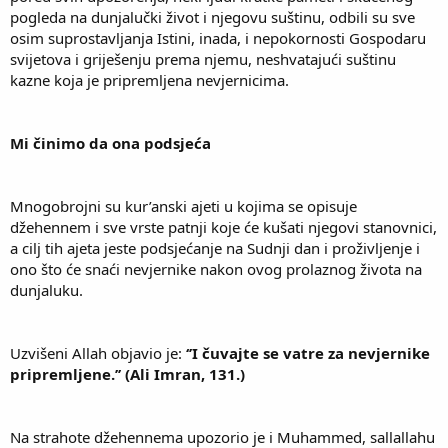
pogleda na dunjalučki život i njegovu suštinu, odbili su sve
osim suprostavljanja Istini, inada, i nepokornosti Gospodaru
svijetova i griješenju prema njemu, neshvatajući suštinu
kazne koja je pripremljena nevjernicima.
Mi činimo da ona podsjeća
Mnogobrojni su kur’anski ajeti u kojima se opisuje
džehennem i sve vrste patnji koje će kušati njegovi stanovnici,
a cilj tih ajeta jeste podsjećanje na Sudnji dan i proživljenje i
ono što će snaći nevjernike nakon ovog prolaznog života na
dunjaluku.
Uzvišeni Allah objavio je:
‘’I čuvajte se vatre za nevjernike
pripremljene.’’ (Ali Imran, 131.)
Na strahote džehennema upozorio je i Muhammed, sallallahu