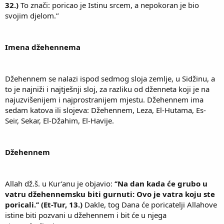
32.)
To znači: poricao je Istinu srcem, a nepokoran je bio
svojim djelom.’’
Imena džehennema
Džehennem se nalazi ispod sedmog sloja zemlje, u Sidžinu, a
to je najniži i najtješnji sloj, za razliku od dženneta koji je na
najuzvišenijem i najprostranijem mjestu. Džehennem ima
sedam katova ili slojeva: Džehennem, Leza, El-Hutama, Es-
Seir, Sekar, El-Džahim, El-Havije.
Džehennem
Allah dž.š. u Kur’anu je objavio:
‘’Na dan kada će grubo u
vatru džehennemsku biti gurnuti: Ovo je vatra koju ste
poricali.’’ (Et-Tur, 13.)
Dakle, tog Dana će poricatelji Allahove
istine biti pozvani u džehennem i bit će u njega