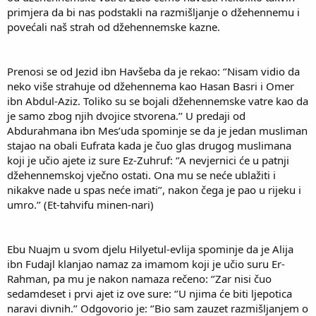
primjera da bi nas podstakli na razmišljanje o džehennemu i
povećali naš strah od džehennemske kazne.
Prenosi se od Jezid ibn Havšeba da je rekao: ‘’Nisam vidio da
neko više strahuje od džehennema kao Hasan Basri i Omer
ibn Abdul-Aziz. Toliko su se bojali džehennemske vatre kao da
je samo zbog njih dvojice stvorena.’’ U predaji od
Abdurahmana ibn Mes’uda spominje se da je jedan musliman
stajao na obali Eufrata kada je čuo glas drugog muslimana
koji je učio ajete iz sure Ez-Zuhruf: ‘’A nevjernici će u patnji
džehennemskoj vječno ostati. Ona mu se neće ublažiti i
nikakve nade u spas neće imati’’, nakon čega je pao u rijeku i
umro.’’ (Et-tahvifu minen-nari)
Ebu Nuajm u svom djelu Hilyetul-evlija spominje da je Alija
ibn Fudajl klanjao namaz za imamom koji je učio suru Er-
Rahman, pa mu je nakon namaza rečeno: ‘’Zar nisi čuo
sedamdeset i prvi ajet iz ove sure: ‘’U njima će biti ljepotica
naravi divnih.’’ Odgovorio je: ‘’Bio sam zauzet razmišljanjem o