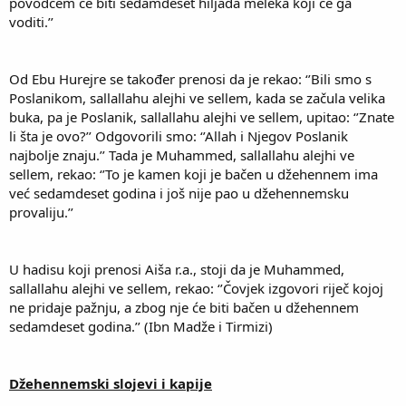
povodcem će biti sedamdeset hiljada meleka koji će ga
voditi.’’
Od Ebu Hurejre se također prenosi da je rekao: ‘’Bili smo s
Poslanikom, sallallahu alejhi ve sellem, kada se začula velika
buka, pa je Poslanik, sallallahu alejhi ve sellem, upitao: ‘’Znate
li šta je ovo?’’ Odgovorili smo: ‘’Allah i Njegov Poslanik
najbolje znaju.’’ Tada je Muhammed, sallallahu alejhi ve
sellem, rekao: ‘’To je kamen koji je bačen u džehennem ima
već sedamdeset godina i još nije pao u džehennemsku
provaliju.’’
U hadisu koji prenosi Aiša r.a., stoji da je Muhammed,
sallallahu alejhi ve sellem, rekao: ‘’Čovjek izgovori riječ kojoj
ne pridaje pažnju, a zbog nje će biti bačen u džehennem
sedamdeset godina.’’ (Ibn Madže i Tirmizi)
Džehennemski slojevi i kapije