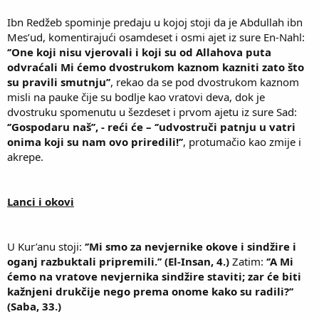
Ibn Redžeb spominje predaju u kojoj stoji da je Abdullah ibn
Mes’ud, komentirajući osamdeset i osmi ajet iz sure En-Nahl:
‘’One koji nisu vjerovali i koji su od Allahova puta
odvraćali Mi ćemo dvostrukom kaznom kazniti zato što
su pravili smutnju’’
, rekao da se pod dvostrukom kaznom
misli na pauke čije su bodlje kao vratovi deva, dok je
dvostruku spomenutu u šezdeset i prvom ajetu iz sure Sad:
‘’Gospodaru naš’’, - reći će – ‘’udvostruči patnju u vatri
onima koji su nam ovo priredili!’’
, protumačio kao zmije i
akrepe.
Lanci i okovi
U Kur’anu stoji:
‘’Mi smo za nevjernike okove i sindžire i
oganj razbuktali pripremili.’’ (El-Insan, 4.)
Zatim:
‘’A Mi
ćemo na vratove nevjernika sindžire staviti; zar će biti
kažnjeni drukčije nego prema onome kako su radili?’’
(Saba, 33.)