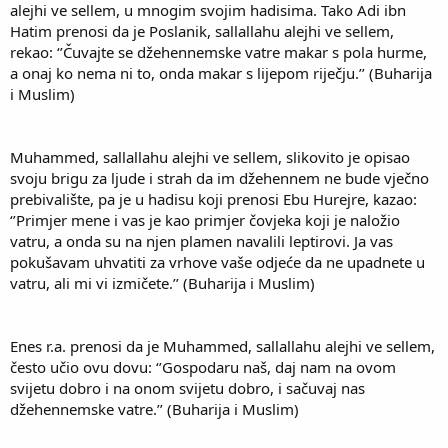
alejhi ve sellem, u mnogim svojim hadisima. Tako Adi ibn
Hatim prenosi da je Poslanik, sallallahu alejhi ve sellem,
rekao: ‘’Čuvajte se džehennemske vatre makar s pola hurme,
a onaj ko nema ni to, onda makar s lijepom riječju.’’ (Buharija
i Muslim)
Muhammed, sallallahu alejhi ve sellem, slikovito je opisao
svoju brigu za ljude i strah da im džehennem ne bude vječno
prebivalište, pa je u hadisu koji prenosi Ebu Hurejre, kazao:
‘’Primjer mene i vas je kao primjer čovjeka koji je naložio
vatru, a onda su na njen plamen navalili leptirovi. Ja vas
pokušavam uhvatiti za vrhove vaše odjeće da ne upadnete u
vatru, ali mi vi izmičete.’’ (Buharija i Muslim)
Enes r.a. prenosi da je Muhammed, sallallahu alejhi ve sellem,
često učio ovu dovu: ‘’Gospodaru naš, daj nam na ovom
svijetu dobro i na onom svijetu dobro, i sačuvaj nas
džehennemske vatre.’’ (Buharija i Muslim)