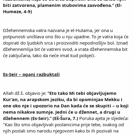
biti zatvorena, plamenim stubovima zasvođena.’’ (El-
Humeze, 4-9)
Džehennemska vatra nazvana je el-Hutama, jer ona u
potpunosti uništava ono što u nju upadne. To je vatra koja će
dopirati do ljudskih srca i proizvoditi nepodnošljiv bol. Iznad
džehennemlija bit će vatreni svod, a vrata džehennemska bit
će zaključana, tako da neće imat kud pobjeći.
Es-Seir – oganj razbuktali
Allah dž.š. objavio je:
‘’Eto tako Mi tebi objavljujemo
Kur’an, na arapskom jeziku, da bi opominjao Mekku i
one oko nje i upozorio na Dan kada će se skupiti – u koji
nema nikakve sumnje. Jedni će u džennet, a drugi u
džehennem (Es-Seir).’’ (Eš-Šura, 7.)
Poruka ajeta je sljedeća:
‘’Kao što smo objavljivali poslanicima prije tebe, svakog od
njih poslali smo narodu njegovom kako bi ih pozivali na