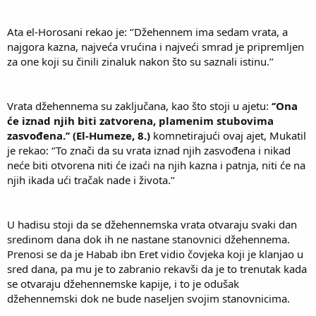
Ata el-Horosani rekao je: ‘’Džehennem ima sedam vrata, a
najgora kazna, najveća vrućina i najveći smrad je pripremljen
za one koji su činili zinaluk nakon što su saznali istinu.’’
Vrata džehennema su zaključana, kao što stoji u ajetu:
‘’Ona
će iznad njih biti zatvorena, plamenim stubovima
zasvođena.’’ (El-Humeze, 8.)
komnetirajući ovaj ajet, Mukatil
je rekao: ‘’To znači da su vrata iznad njih zasvođena i nikad
neće biti otvorena niti će izaći na njih kazna i patnja, niti će na
njih ikada ući tračak nade i života.’’
U hadisu stoji da se džehennemska vrata otvaraju svaki dan
sredinom dana dok ih ne nastane stanovnici džehennema.
Prenosi se da je Habab ibn Eret vidio čovjeka koji je klanjao u
sred dana, pa mu je to zabranio rekavši da je to trenutak kada
se otvaraju džehennemske kapije, i to je odušak
džehennemski dok ne bude naseljen svojim stanovnicima.