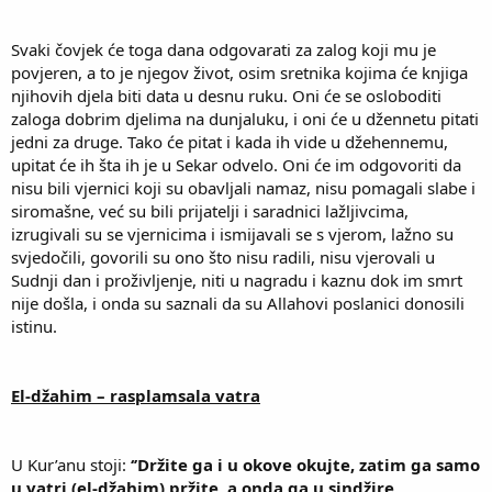
Svaki čovjek će toga dana odgovarati za zalog koji mu je
povjeren, a to je njegov život, osim sretnika kojima će knjiga
njihovih djela biti data u desnu ruku. Oni će se osloboditi
zaloga dobrim djelima na dunjaluku, i oni će u džennetu pitati
jedni za druge. Tako će pitat i kada ih vide u džehennemu,
upitat će ih šta ih je u Sekar odvelo. Oni će im odgovoriti da
nisu bili vjernici koji su obavljali namaz, nisu pomagali slabe i
siromašne, već su bili prijatelji i saradnici lažljivcima,
izrugivali su se vjernicima i ismijavali se s vjerom, lažno su
svjedočili, govorili su ono što nisu radili, nisu vjerovali u
Sudnji dan i proživljenje, niti u nagradu i kaznu dok im smrt
nije došla, i onda su saznali da su Allahovi poslanici donosili
istinu.
El-džahim – rasplamsala vatra
U Kur’anu stoji:
‘’Držite ga i u okove okujte, zatim ga samo
u vatri (el-džahim) pržite, a onda ga u sindžire