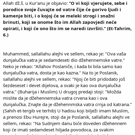
Allah dž.š. u Kur’anu je objavio:
‘’O vi koji vjerujete, sebe i
porodice svoje čuvajte od vatre čije će gorivo ljudi i
kamenje biti, i o kojoj će se meleki strogi i snažni
brinuti, koji se onome što im Allah zapovjedi neće
opirati, i koji će ono što im se naredi izvršiti.’’ (Et-Tahrim,
6.)
Muhammed, sallallahu alejhi ve sellem, rekao je: ‘’Ova vaša
dunjalučka vatra je sedamdeseti dio džehennemske vatre.’’
Neko je rekao: ‘’Allahov Poslaniče, i kada bi bila samo kao
dunjalučka vatra, dosta je kao kazna.’’ Na to je Poslanik,
sallallahu alejhi ve sellem, rekao: ‘’Njoj će biti pridodato još
šezdeseset i devet dijelova, a svaki je kao ova dunjalučka
vatra.’’ (Buharija i Muslim) U drugoj predaji stoji: ‘’Možda
mislite da je džehennemska vatra crvena kao i ova
dunjalučka. Znajte da je džehennmska vatra crnja od katrana.’’
(Sahih et-tergib ve terhib) U hadisu koji bilježi imam Muslim,
a prenosi Ebu Hurejre, stoji da je Poslanik, sallallahu alejhi ve
sellem, rekao: ‘’Na Sudnjem danu biće doveden džehennem
koji će imati sedamdeset hiljada povodoca, za svakim