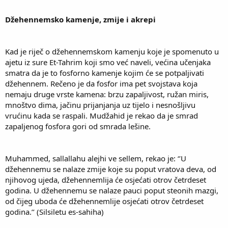
Džehennemsko kamenje, zmije i akrepi
Kad je riječ o džehennemskom kamenju koje je spomenuto u
ajetu iz sure Et-Tahrim koji smo već naveli, većina učenjaka
smatra da je to fosforno kamenje kojim će se potpaljivati
džehennem. Rečeno je da fosfor ima pet svojstava koja
nemaju druge vrste kamena: brzu zapaljivost, ružan miris,
mnoštvo dima, jačinu prijanjanja uz tijelo i nesnošljivu
vrućinu kada se raspali. Mudžahid je rekao da je smrad
zapaljenog fosfora gori od smrada lešine.
Muhammed, sallallahu alejhi ve sellem, rekao je: ‘’U
džehennemu se nalaze zmije koje su poput vratova deva, od
njihovog ujeda, džehennemlija će osjećati otrov četrdeset
godina. U džehennemu se nalaze pauci poput steonih mazgi,
od čijeg uboda će džehennemlije osjećati otrov četrdeset
godina.’’ (Silsiletu es-sahiha)