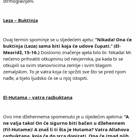
strmoglavljeni.
Leza – Buktinja
Ovaj termin spominje se u sljedećem ajetu:
‘’Nikada! Ona će
buktinja (Leza) sama biti koja će udove čupati.’’ (El-
Mearidž, 15-16.)
Doslovno značenje ajeta bilo bi: Nikada! Mi
nećemo prihvatiti otkupninu od nevjernika, pa kada bi se
otkupili sa svim stanovnicima zemlje i svim blagom
zemaljskim. To je vatra koja će spržiti sve što se pred njom
nađe, a tijelo ljudsko će se u njoj istopiti.
El-Hutama – vatra razbuktana
Ovo ime džehennema spomenuto je u sljedećim ajetima:
‘’A
ne valja tako! On će sigurno biti bačen u džehennem
(Fil-Hutame)
!
A znaš li ti šta je Hutama? Vatra Allahova
razbuktana, koja će do srca dopirati. Ona će iznad njih