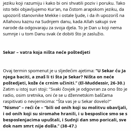
jeziku koji razumiju i kako bi oni shvatili poziv i poruku. Tako
isto tebi objavljujemo Kur’an, na čistom arapskom jeziku, da
upozoriš stanovnike Mekke i ostale ljude, i da ih upozoriš na
Allahovu kaznu na Sudnjem danu, kada Allah sakupi sve
narode da odgovaraju za svoja djela. To je Dan u koji nema
sumnje i u tom Danu svak će dobiti što je zaslužio.
Sekar – vatra koja ništa neće poštedjeti
Ovaj termin spomenut je u sljedećim ajetima:
‘’U Sekar ću Ja
njega baciti, a znaš li ti šta je Sekar? Ništa on neće
poštedjeti, kože će crnim učiniti.’’ (El-Muddessir, 26-30.)
Zatim u istoj suri stoji: ‘’Svaki čovjek je odgovran za ono što je
radio, osim sretnika, oni će se u džennetskim baščama
raspitivati o nevjernicima: ‘’Šta vas je u Sekar dovelo?’’
‘’Nismo’’ – reći će – ‘’bili od onih koji su molitvu obavljali,
i od onih koji su siromahe hranili, i u besposlice smo se s
besposlenjacima upuštali, i Sudnji dan smo poricali, sve
dok nam smrt nije došla.’’ (38-47.)