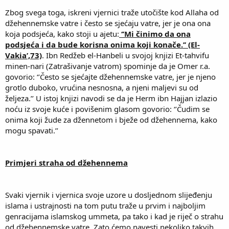
Zbog svega toga, iskreni vjernici traže utočište kod Allaha od
džehennemske vatre i često se sjećaju vatre, jer je ona ona
koja podsjeća, kako stoji u ajetu:
‘’Mi činimo da ona
podsjeća i da bude korisna onima koji konače.’’ (El-
Vakia’,73)
. Ibn Redžeb el-Hanbeli u svojoj knjizi Et-tahvifu
minen-nari (Zatrašivanje vatrom) spominje da je Omer r.a.
govorio: ‘’Često se sjećajte džehennemske vatre, jer je njeno
grotlo duboko, vrućina nesnosna, a njeni maljevi su od
željeza.’’ U istoj knjizi navodi se da je Herm ibn Hajjan izlazio
noću iz svoje kuće i povišenim glasom govorio: ‘’Čudim se
onima koji žude za džennetom i bježe od džehennema, kako
mogu spavati.’’
Primjeri straha od džehennema
Svaki vjernik i vjernica svoje uzore u dosljednom slijeđenju
islama i ustrajnosti na tom putu traže u prvim i najboljim
genracijama islamskog ummeta, pa tako i kad je riječ o strahu
od džehennemske vatre. Zato ćemo navesti nekoliko takvih