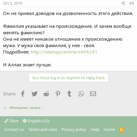
Oct 3, 2010
#8
Он не привел доводов на дозволенность этого действия.
Фамилия указывает на происхождение. И зачем вообще
менять фамилию?
Она не имеет никакое отношение к происхождению
мужа. У мужа своя фамилия, у нее - своя.
Подробнее:
http://islamqa.com/ar/ref/6241
И Аллах знает лучше.
You must log in or register to reply here.
Facebook
Twitter
Reddit
Pinterest
Tumblr
WhatsApp
Email
Share:
Женщины, семья...
Olive
English (US)
Contact us
Terms and rules
Privacy policy
Help
Home
R
S