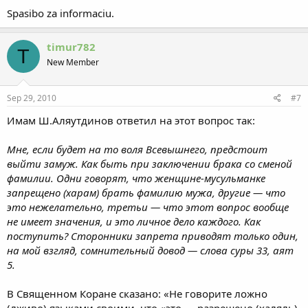
Spasibo za informaciu.
timur782
T
New Member
Sep 29, 2010
#7
Имам Ш.Аляутдинов ответил на этот вопрос так:
Мне, если будет на то воля Всевышнего, предстоит
выйти замуж. Как быть при заключении брака со сменой
фамилии. Одни говорят, что женщине-мусульманке
запрещено (харам) брать фамилию мужа, другие — что
это нежелательно, третьи — что этот вопрос вообще
не имеет значения, и это личное дело каждого. Как
поступить? Сторонники запрета приводят только один,
на мой взгляд, сомнительный довод — слова суры 33, аят
5.
В Священном Коране сказано: «Не говорите ложно
(лживо) языками своими, что «это — разрешено (халяль),