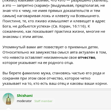
а это — запретно (харам)» [выдумывая, предполагая, не
зная что к чему, не имея прямых доказательств и тем
самым] наговаривая ложь и клевету на Всевышнего.
Поистине, те, кто лживо измышляет и клевещет в адрес
Бога, не добьются успеха» (Св. Коран, 16:116). К
сожалению, как показывает практика жизни, многие не
знакомы с этим аятом.
Упомянутый вами аят повествует о приемных детях.
Относительно же замужества смысл аята актуален в том,
что невеста оставляет неизменным свое
отчество
,
которое указывает на ее родного отца.
Вы берете фамилию мужа, становясь частью его рода и
сохраняя при этом свое отчество, которое четко
указывает на то, кто есть ваш отец и каковы ваши корни.
Shishani
moderator
Staff member