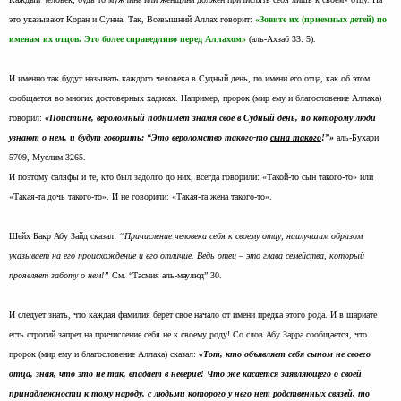
это указывают Коран и Сунна. Так, Всевышний Аллах говорит:
«Зовите их (приемных детей) по
именам их отцов. Это более справедливо перед Аллахом»
(аль-Ахзаб 33: 5).
И именно так будут называть каждого человека в Судный день, по имени его отца, как об этом
сообщается во многих достоверных хадисах. Например, пророк (мир ему и благословение Аллаха)
говорил:
«Поистине, вероломный поднимет знамя свое в Судный день, по которому люди
узнают о нем, и будут говорить: “Это вероломство такого-то
сына такого
!”»
аль-Бухари
5709, Муслим 3265.
И поэтому саляфы и те, кто был задолго до них, всегда говорили: «Такой-то сын такого-то» или
«Такая-та дочь такого-то». И не говорили: «Такая-та жена такого-то».
Шейх Бакр Абу Зайд сказал:
“Причисление человека себя к своему отцу, наилучшим образом
указывает на его происхождение и его отличие. Ведь отец – это глава семейства, который
проявляет заботу о нем!”
См. “Тасмия аль-маулюд” 30.
И следует знать, что каждая фамилия берет свое начало от имени предка этого рода. И в шариате
есть строгий запрет на причисление себя не к своему роду! Со слов Абу Зарра сообщается, что
пророк (мир ему и благословение Аллаха) сказал:
«Тот, кто объявляет себя сыном не своего
отца, зная, что это не так, впадает в неверие! Что же касается заявляющего о своей
принадлежности к тому народу, с людьми которого у него нет родственных связей, то