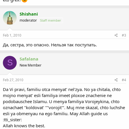
Shishani
moderator
Staff member
Feb 1, 2010
#3
Да, сестра, это опасно. Нельзя так поступать.
Safalana
S
New Member
Feb 27, 2010
#4
Da Vi pravi, familiu otca menyat' nel'zya. No ya chitala, chto
mojno menyat' esli familiya imeet ploxoe znachenie ne
podobauschee Islamu. U menya familiya Vorojeykina, chto
oznachaet "koldovat' ""vorojit'". Muj mne skazal, chto luchshe
esli ya obmenyau na ego familiu. May Allah guide us
:tti_sister:
Allah knows the best.