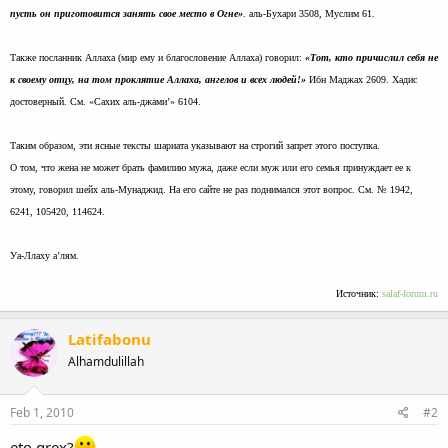
пусть он приготовится занять свое место в Огне»
. аль-Бухари 3508, Муслим 61.
Также посланник Аллаха (мир ему и благословение Аллаха) говорил:
«Тот, кто причислил себя не
к своему отцу, на том проклятие Аллаха, ангелов и всех людей!»
Ибн Маджах 2609. Хадис
достоверный. См. «Сахих аль-джами’» 6104.
Таким образом, эти ясные тексты шариата указывают на строгий запрет этого поступка.
О том, что жена не может брать фамилию мужа, даже если муж или его семья принуждает ее к
этому, говорил шейх аль-Мунаджид. На его сайте не раз поднимался этот вопрос. См. № 1942,
6241, 105420, 114624.
Уа-Ллаху а’лям.
Источник:
salaf-forum.ru
Latifabonu
Alhamdulillah
Feb 1, 2010
#2
eto grex?