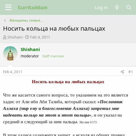
Log in
Женщины, семья...
Носить кольца на любых пальцах
T
S
Shishani
Feb 4, 2011
h
t
r
a
Shishani
e
r
moderator
Staff member
a
t
d
d
s
a
Feb 4, 2011
#1
t
t
a
e
Носить кольца на любых пальцах
r
t
Что же касается самого вопроса, то указанием на это является
e
хадис от Али ибн Аби Талиба, который сказал:
«Посланник
r
Аллаха (мир ему и благословение Аллаха) запретил мне
надевать кольцо на этот и этот пальцы»
, и он указал на
средний и следующий за ним пальцы.
Муслим 3/172.
В этом хадисе содержится запрет, а исходя из общих правил