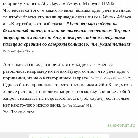
сборнику хадисов Абу Дауда «‘Аунуль-Ма’буд» 11/286.
Что касается того, о каких именно пальцах идет речь в хадисе,
то чтобы братья это знали приведу слова имама Абуль-‘Аббаса
аль-Къуртуби, который сказал:
“Если кольцо надето на
безымянный палец, то это не является запретным. То, что
запрещено в хадисе от Али, в нем речь идет о следующем
пальце за средним со стороны большого, т.е. указательный”
.
См. “аль-Муфхим” 5/414.
А что касается вида запрета в этом хадисе, то ученые
разошлись, например имам ан-Науауи считал, что речь идет о
порицании, но не о категоричном запрете.
См. “Шарх Сахих Муслим” 14/71.
Однако более правильно то, что говорил имам Ибн Хазм, что в
хадисе речь идет о полном запрете, поскольку в основе любой
запрет указывает на недозволенность (т.е. харам), если только
нет какого-либо исключения.
См. “аль-Мухалля” 4/51.
Уа-Ллаху а'лям.
salaf-forum.ru