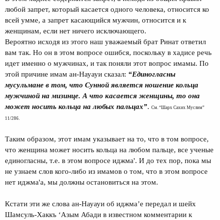
любой запрет, который касается одного человека, относится ко
всей умме, а запрет касающийся мужчин, относится и к
женщинам, если нет ничего исключающего.
Вероятно исходя из этого наш уважаемый брат Ринат ответил
вам так. Но он в этом вопросе ошибся, поскольку в хадисе речь
идет именно о мужчинах, и так поняли этот вопрос имамы. По
этой причине имам ан-Науауи сказал:
“Единогласны
мусульмане в том, что Сунной является ношение кольца
мужчиной на мизинце. А что касается женщины, то она
может носить кольца на любых пальцах”
.
См. “Шарх Сахих Муслим”
11/286.
Таким образом, этот имам указывает на то, что в том вопросе,
что женщина может носить кольца на любом пальце, все ученые
единогласны, т.е. в этом вопросе иджма'. И до тех пор, пока мы
не узнаем слов кого-либо из имамов о том, что в этом вопросе
нет иджма'а, мы должны остановиться на этом.
Кстати эти же слова ан-Науауи об иджма’е передал и шейх
Шамсуль-Хаккъ ‘Азым Абади в известном комментарии к