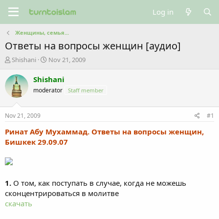
Log in
Женщины, семья...
Ответы на вопросы женщин [аудио]
T
S
Shishani
Nov 21, 2009
h
t
r
a
Shishani
e
r
moderator
Staff member
a
t
d
d
s
a
Nov 21, 2009
#1
t
t
a
e
Ринат Абу Мухаммад. Ответы на вопросы женщин,
r
Бишкек 29.09.07
t
e
r
1.
О том, как поступать в случае, когда не можешь
сконцентрироваться в молитве
скачать