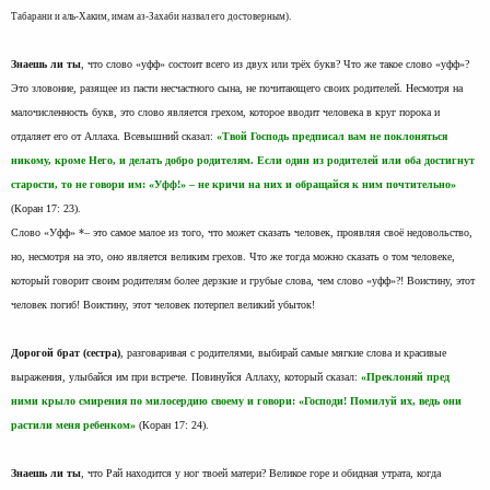
.
Табарани и аль-Хаким, имам аз-Захаби назвал его достоверным)
Знаешь ли ты
, что слово «уфф» состоит всего из двух или трёх букв? Что же такое слово «уфф»?
Это зловоние, разящее из пасти несчастного сына, не почитающего своих родителей. Несмотря на
малочисленность букв, это слово является грехом, которое вводит человека в круг порока и
отдаляет его от Аллаха. Всевышний сказал:
«Твой Господь предписал вам не поклоняться
никому, кроме Него, и делать добро родителям. Если один из родителей или оба достигнут
старости, то не говори им: «Уфф!» – не кричи на них и обращайся к ним почтительно»
(Коран 17: 23).
Слово «Уфф» *– это самое малое из того, что может сказать человек, проявляя своё недовольство,
но, несмотря на это, оно является великим грехов. Что же тогда можно сказать о том человеке,
который говорит своим родителям более дерзкие и грубые слова, чем слово «уфф»?! Воистину, этот
человек погиб! Воистину, этот человек потерпел великий убыток!
Дорогой брат (сестра)
, разговаривая с родителями, выбирай самые мягкие слова и красивые
выражения, улыбайся им при встрече. Повинуйся Аллаху, который сказал:
«Преклоняй пред
ними крыло смирения по милосердию своему и говори: «Господи! Помилуй их, ведь они
растили меня ребенком»
(Коран 17: 24).
Знаешь ли ты
, что Рай находится у ног твоей матери? Великое горе и обидная утрата, когда