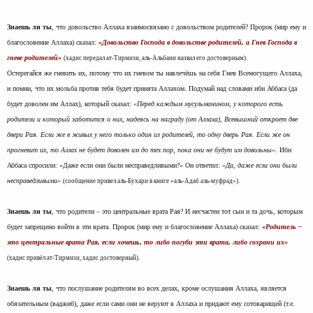
Знаешь ли ты
, что довольство Аллаха взаимосвязано с довольством родителей? Пророк (мир ему и
благословение Аллаха) сказал:
«Довольство Господа в довольстве родителей, а Гнев Господа в
гневе родителей»
(хадис передал ат-Тирмизи, аль-Альбани назвал его достоверным).
Остерегайся же гневить их, потому что их гневом ты навлечёшь на себя Гнев Всемогущего Аллаха,
и помни, что их мольба против тебя будет принята Аллахом. Подумай над словами ибн Аббаса (да
будет доволен им Аллах), который сказал:
«Перед каждым мусульманином, у которого есть
родители и который заботится о них, надеясь на награду (от Аллаха), Всевышний откроет две
двери Рая. Если же в живых у него только один из родителей, то одну дверь Рая. Если же он
прогневит их, то Аллах не будет доволен им до тех пор, пока они не будут им довольны».
Ибн
Аббаса спросили: «Даже если они были несправедливыми?» Он ответил:
«Да, даже если они были
несправедливыми»
(сообщение привел аль-Бухари в книге «аль-Адаб аль-муфрад»).
Знаешь ли ты
, что родители – это центральные врата Рая? И несчастен тот сын и та дочь, которым
будет запрещено войти в эти врата. Пророк (мир ему и благословение Аллаха) сказал:
«Родитель –
это центральные врата Рая, если хочешь, то либо погуби эти врата, либо сохрани их»
(хадис привёл ат-Тирмизи, хадис достоверный).
Знаешь ли ты
, что послушание родителям во всех делах, кроме ослушания Аллаха, является
обязательным (ваджиб), даже если сами они не веруют в Аллаха и придают ему сотоварищей (т.е.