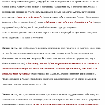
человек отворачивается от дороги, ведущей в Сады Благоденствия, в то время как они были так
близко к нему. Один человек пришёл к посланнику Аллаха (мир ему и благословение Аллаха) и
попросил его разрешения участвовать на джихаде в борьбе за религию Аллаха, на что пророк
ответил ему:
«Есть ли у тебя мать?»
Человек сказал:
«Да, о посланник Аллаха»
. Тогда пророк
(мир ему и благословение Аллаха) сказал:
«Заботься о ней, ведь у ног её находится Рай!»
(хадис
передал ан-Насаи, ибн Маджа и Ахмад, аль-Альбани назвал хадис достоверным).
Если ты хочешь достичь счастья в этом мире и в Жизни Следующей, то будь всегда послушен
своим родителям и не сходи с этого пути.
Знаешь ли ты
, что необходимость почитать родителей не заканчивается с их смертью? Более того,
те, кто был искренним в своём почтении к родителям, начинают ещё больше оказывать им
благодеяния после того, как они умрут. Вспомни слова нашего любимого пророка (мир ему и
благословение Аллаха):
«Воистину, человек будет непрестанно возвышаться по степеням в
Раю и скажет: «Откуда всё это?» Ему ответят: «Это по причине того, что твой сын
просил за тебя прощения»
(хадис передал ибн Маджа, аль-Альбани назвал этот хадис хорошим).
Чаще обращайся к Аллаху с мольбой за родителей, давай милостыню от их имени и выполняй
завещание, которое они оставили после себя.
Знаешь ли ты
, что проявлением почтения к родителям является поддержание связей с теми, кого
любили твои родители и с кем они поддерживали связи при жизни? Посланник Аллаха (мир ему и
благословение Аллаха) сказал:
«Самым лучшим проявлением почтительности является то,