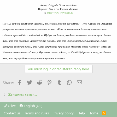
Автор: Са`д ибн `Атик аль-`Атик
Перевод: Абу Ясин Руслан Маликов.
©
http://www.WhyIslam.ru
______________________
[1]
«…и если он поклянётся Аллахом, то Аллах выполнит его клятву»
- Ибн Хаджар аль-Аскаляни,
раскрывая значение данного выражения, сказал:
«Если он поклянется Аллахом, что такое-то
событие произойдёт с надеждой на Щедрость Аллаха, то Аллах выполнит его клятву и сделает
так, что это случится. Другие учёные сказали, что это иносказательное выражение, смысл
которого состоит в том, что Аллах непременно принимает молитвы этого человека»
. Имам ан-
Навави в толковании к «Сахиху Муслима» сказал:
«Аллах, из Своей Щедрости к нему, не сделает
так, что ему придется совершать искупление клятвы».
You must log in or register to reply here.
Facebook
Twitter
Reddit
Pinterest
Tumblr
WhatsApp
Email
Share:
Женщины, семья...
Olive
English (US)
Contact us
Terms and rules
Privacy policy
Help
Home
R
S