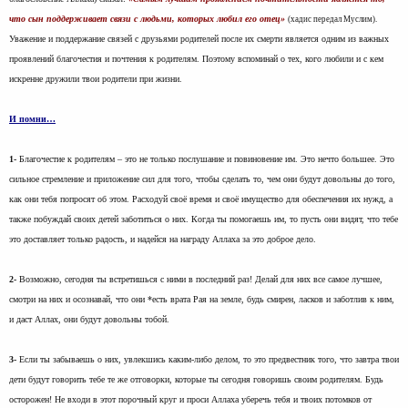
что сын поддерживает связи с людьми, которых любил его отец»
(хадис передал Муслим).
Уважение и поддержание связей с друзьями родителей после их смерти является одним из важных
проявлений благочестия и почтения к родителям. Поэтому вспоминай о тех, кого любили и с кем
искренне дружили твои родители при жизни.
И помни…
1-
Благочестие к родителям – это не только послушание и повиновение им. Это нечто большее. Это
сильное стремление и приложение сил для того, чтобы сделать то, чем они будут довольны до того,
как они тебя попросят об этом. Расходуй своё время и своё имущество для обеспечения их нужд, а
также побуждай своих детей заботиться о них. Когда ты помогаешь им, то пусть они видят, что тебе
это доставляет только радость, и надейся на награду Аллаха за это доброе дело.
2-
Возможно, сегодня ты встретишься с ними в последний раз! Делай для них все самое лучшее,
смотри на них и осознавай, что они *есть врата Рая на земле, будь смирен, ласков и заботлив к ним,
и даст Аллах, они будут довольны тобой.
3-
Если ты забываешь о них, увлекшись каким-либо делом, то это предвестник того, что завтра твои
дети будут говорить тебе те же отговорки, которые ты сегодня говоришь своим родителям. Будь
осторожен! Не входи в этот порочный круг и проси Аллаха уберечь тебя и твоих потомков от