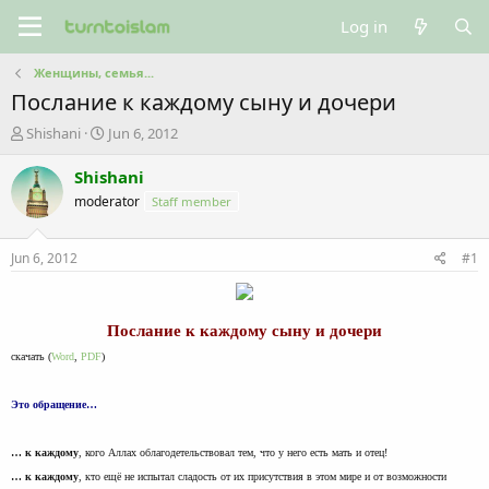
Log in
Женщины, семья...
Послание к каждому сыну и дочери
T
S
Shishani
Jun 6, 2012
h
t
r
a
Shishani
e
r
moderator
Staff member
a
t
d
d
s
a
Jun 6, 2012
#1
t
t
a
e
r
t
Послание к каждому сыну и дочери
e
скачать (
Word
,
PDF
)
r
Это обращение…
… к каждому
, кого Аллах облагодетельствовал тем, что у него есть мать и отец!
… к каждому
, кто ещё не испытал сладость от их присутствия в этом мире и от возможности