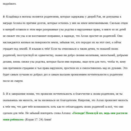
подобного.
4-
Кладбища и могилы полнятся родителями, которые задержаны у дверей Рая, не допущены к
награде Аллаха по причине долгов, которые остались у них на земле непогашенными. Сколько отцов
и матерей оставили в этом мире разорванные узы родства и нарушенные права, и никто из их детей
не свяжет эти узы и не восстановит попранное, в надежде, что Аллах простит их родителей. Они
наслаждаются жизнью на поверхности земли, забывая тех, кто породил их на этот свет, а сейчас
страдает под землёй. Я взываю к тебе! Если ты относишься к таким детям, то пожалей своих
родителей, посочувствуй их одиночеству, окажи им добро своими молитвами, милостыней, добрыми
делами, вновь свяжи узы родства, которые были ими порваны, ищи пути для того, чтобы те, кому
они причинили страдание и чьи права нарушили, простили их и смилостивились над их душами. Это
будет самым лучшим из добрых дел и самым высшим проявлением почтительности к родителям
после их смерти.
5-
И в завершение помни, что проявляя почтительность и благочестие к своим родителям, не ты
оказываешь им милость, не ты являешься их благодетелем. Напротив, это Аллах проявляет милость
к тебе тем, что дает тебе возможность хоть как-то отблагодарить своих родителей за всё, что они
сделали для тебя. Не забывай повторять слова Аллаха:
«Господи! Помилуй их, ведь они растили
меня ребенком»
(Коран 17: 24) Амин!