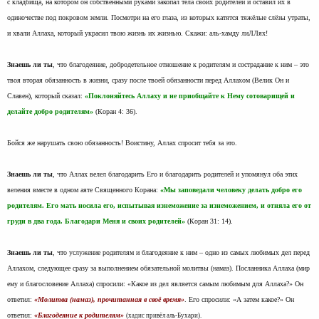
с кладбища, на котором он собственными руками закопал тела своих родителей и оставил их в
одиночестве под покровом земли. Посмотри на его глаза, из которых катятся тяжёлые слёзы утраты,
и хвали Аллаха, который украсил твою жизнь их жизнью. Скажи: аль-хамду лиЛЛях!
Знаешь ли ты
, что благодеяние, добродетельное отношение к родителям и сострадание к ним – это
твоя вторая обязанность в жизни, сразу после твоей обязанности перед Аллахом (Велик Он и
Славен), который сказал:
«Поклоняйтесь Аллаху и не приобщайте к Нему сотоварищей и
делайте добро родителям»
(Коран 4: 36).
Бойся же нарушать свою обязанность! Воистину, Аллах спросит тебя за это.
Знаешь ли ты
, что Аллах велел благодарить Его и благодарить родителей и упомянул оба этих
веления вместе в одном аяте Священного Корана:
«Мы заповедали человеку делать добро его
родителям. Его мать носила его, испытывая изнеможение за изнеможением, и отняла его от
груди в два года. Благодари Меня и своих родителей»
(Коран 31: 14).
Знаешь ли ты
, что услужение родителям и благодеяние к ним – одно из самых любимых дел перед
Аллахом, следующее сразу за выполнением обязательной молитвы (намаз). Посланника Аллаха (мир
ему и благословение Аллаха) спросили: «Какое из дел является самым любимым для Аллаха?» Он
ответил:
«Молитва (намаз), прочитанная в своё время»
. Его спросили: «А затем какое?» Он
ответил:
«Благодеяние к родителям»
(хадис привёл аль-Бухари).