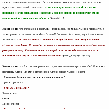
являются кафирами или мушриками)? Так что же можно сказать, если твои родители верующие
мусульмане?! Всевышний Аллах сказал:
«А если они будут бороться с тобой, чтобы ты
приобщил ко Мне сотоварищей, о которых у тебя нет знаний, то не повинуйся им, но
сопровождай их в этом мире по-доброму»
(Коран 31: 15).
Знаешь ли ты
, что благодеяние к родителям – причина того, что мольба человека принимается, а
также причина для исцеления от тяжёлых болезней? Посланник Аллаха (мир ему и благословение
Аллаха) сказал:
«С подкреплением из Йемена к вам придёт Увайс ибн `Амир из племени
Мурад, из клана Каран. Он страдал проказой, но полностью исцелился, кроме одного места
размером с монету. У него есть мать, к которой он проявляет благочестие, и если он
поклянётся Аллахом, то Аллах выполнит его клятву»
[1]
(хадис передал Муслим).
Знаешь ли ты
, что благочестие к родителям стирает многочисленные грехи и ошибки? Однажды к
посланнику Аллаха (мир ему и благословение Аллаха) пришёл человек и сказал:
- Я совершил большой грех, могу ли я сделать покаяние?
Пророк спросил его:
- Есть ли у тебя мать?
Человек сказал:
- Нет.
Пророк спросил: