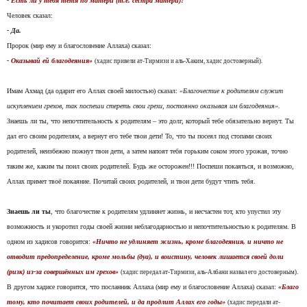
- Есть ли у тебя тётя по матери (т.е. сестра матери)?
Человек сказал:
- Да.
Пророк (мир ему и благословение Аллаха) сказал:
- Оказывай ей благодеяния»
(хадис привели ат-Тирмизи и аль-Хаким, хадис достоверный).
Имам Ахмад (да одарит его Аллах своей милостью) сказал:
«Благочестие к родителям служит
искуплением грехов, так поспеши стереть свои грехи, постоянно оказывая им благодеяния».
Знаешь ли ты, что непочтительность к родителям – это долг, который тебе обязательно вернут. Ты
дал его своим родителям, а вернут его тебе твои дети! То, что ты посеял под стопами своих
родителей, неизбежно пожнут твои дети, а затем напоят тебя горьким соком этого урожая, точно
таким же, каким ты поил своих родителей. Будь же осторожен!!! Поспеши покаяться, и возможно,
Аллах примет твоё покаяние. Почитай своих родителей, и твои дети будут чтить тебя.
Знаешь ли ты
, что благочестие к родителям удлиняет жизнь, и несчастен тот, кто упустил эту
возможность и укоротил годы своей жизни неблагодарностью и непочтительностью к родителям. В
одном из хадисов говорится:
«Ничто не удлиняет жизнь, кроме благодеяния, и ничто не
отводит предопределение, кроме мольбы (дуа), и воистину, человек лишается своей доли
(ризк) из-за совершённых им грехов»
.
(хадис передал ат-Тирмизи, аль-Албани назвал его достоверным)
В другом хадисе говорится, что посланник Аллаха (мир ему и благословение Аллаха) сказал:
«Благо
тому, кто почитает своих родителей, и да продлит Аллах его годы»
(хадис передали ат-