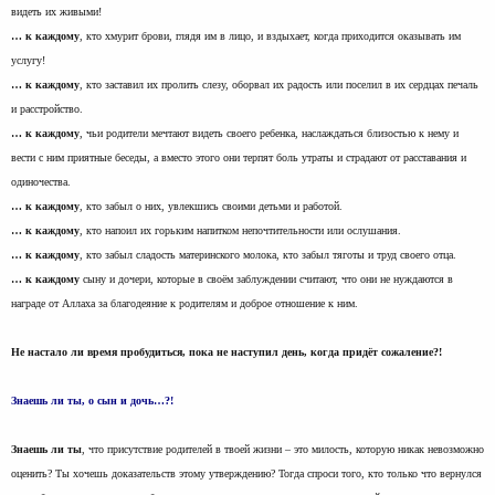
видеть их живыми!
… к каждому
, кто хмурит брови, глядя им в лицо, и вздыхает, когда приходится оказывать им
услугу!
… к каждому
, кто заставил их пролить слезу, оборвал их радость или поселил в их сердцах печаль
и расстройство.
… к каждому
, чьи родители мечтают видеть своего ребенка, наслаждаться близостью к нему и
вести с ним приятные беседы, а вместо этого они терпят боль утраты и страдают от расставания и
одиночества.
… к каждому
, кто забыл о них, увлекшись своими детьми и работой.
… к каждому
, кто напоил их горьким напитком непочтительности или ослушания.
… к каждому
, кто забыл сладость материнского молока, кто забыл тяготы и труд своего отца.
… к каждому
сыну и дочери, которые в своём заблуждении считают, что они не нуждаются в
награде от Аллаха за благодеяние к родителям и доброе отношение к ним.
Не настало ли время пробудиться, пока не наступил день, когда придёт сожаление?!
Знаешь ли ты, о сын и дочь…?!
Знаешь ли ты
, что присутствие родителей в твоей жизни – это милость, которую никак невозможно
оценить? Ты хочешь доказательств этому утверждению? Тогда спроси того, кто только что вернулся