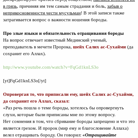
в грязь
, причиняя им тем самым страдания и боль,
забыв о
неприкосновенности чести мусульман
! В этой записи также
затрагивается вопрос о важности ношения бороды.
Про злые языки и обязательность отращивания бороды
На вопрос отвечает известный Мединский ученый,
преподаватель в мечети Пророка,
шейх Салих ас-Сухайми
(да
сохранит его Аллах).
http://www.youtube.com/watch?v=FqGd1knLS3o
[yt]FqGd1knLS3o[/yt]
Опровергая то, что приписали ему, шейх Салих ас-Сухайми,
да сохранит его Аллах, сказал:
«Раз речь пошла о теме бороды, хотелось бы опровергнуть
слухи, которые были приписаны мне по этому вопросу.
Нет сомнения в том, что сбривание бороды запрещено и что это
является грехом. И пророк (мир ему и благословение Аллаха)
велел отращивать бороду. Он говорил:
«Отращивайте