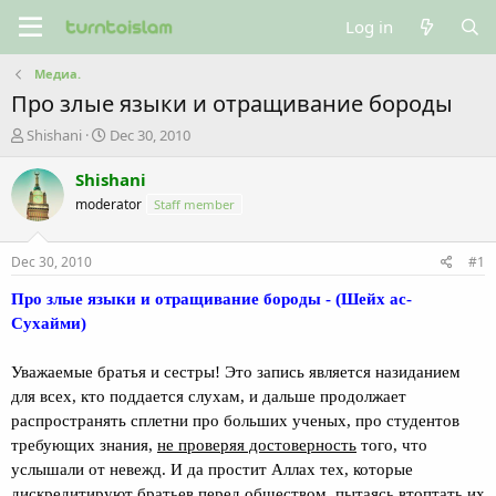
Log in
Медиа.
Про злые языки и отращивание бороды
T
S
Shishani
Dec 30, 2010
h
t
r
a
Shishani
e
r
moderator
Staff member
a
t
d
d
s
a
Dec 30, 2010
#1
t
t
a
e
Про злые языки и отращивание бороды - (Шейх ас-
r
Сухайми)
t
e
Уважаемые братья и сестры! Это запись является назиданием
r
для всех, кто поддается слухам, и дальше продолжает
распространять сплетни про больших ученых, про студентов
требующих знания,
не проверяя достоверность
того, что
услышали от невежд. И да простит Аллах тех, которые
дискредитируют братьев перед обществом,
пытаясь втоптать их