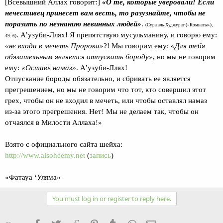
[Всевышний Аллах говорит:]
«О те, которые уверовали! Если
нечестивец принесет вам весть, то разузнайте, чтобы не
поразить по незнанию невинных людей»
.
(Сура аль-Худжурат («Комнаты»),
. А’узуби-Ллях! Я препятствую мусульманину, и говорю ему:
49: 6)
«не входи в мечеть Пророка»
?! Мы говорим ему:
«Для тебя
обязательным является отпускать бороду»
, но мы не говорим
ему:
«Оставь намаз»
. А’узуби-Ллях!
Отпускание бороды обязательно, и сбривать ее является
прегрешением, но мы не говорим что тот, кто совершил этот
грех, чтобы он не входил в мечеть, или чтобы оставлял намаз
из-за этого прегрешения. Нет! Мы не делаем так, чтобы он
отчаялся в Милости Аллаха!»
Взято с официального сайта шейха:
http://www.alsoheemy.net
(
запись
)
«Фатауа ‘Уляма»
You must log in or register to reply here.