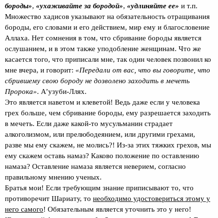
бороды»
,
«ухаживайте за бородой»
,
«удлиняйте ее»
и т.п.
Множество хадисов указывают на обязательность отращивания
бороды, его словами и его действием, мир ему и благословение
Аллаха. Нет сомнения в том, что сбривание бороды является
ослушанием, и в этом также уподобление женщинам. Что же
касается того, что приписали мне, так один человек позвонил ко
мне вчера, и говорит:
«Передали от вас, что вы говорите, что
сбрившему свою бороду не дозволено заходить в мечеть
Пророка»
. А’узуби-Ллях.
Это является наветом и клеветой! Ведь даже если у человека
грех больше, чем сбривание бороды, ему разрешается заходить
в мечеть. Если даже какой-то мусульманин страдает
алкоголизмом, или прелюбодеянием, или другими грехами,
разве мы ему скажем, не молись?! Из-за этих тяжких грехов, мы
ему скажем оставь намаз? Каково положение по оставлению
намаза? Оставление намаза является неверием, согласно
правильному мнению ученых.
Братья мои! Если требующим знание приписывают то, что
противоречит Шариату, то
необходимо удостовериться этому у
него самого
! Обязательным является уточнить это у него!