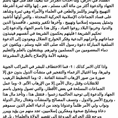
الجهاد والدعوة أكثر من مائة ألف مسلم ، نعم ، إنها والله ثمرة أشرطة
التهييج والهمز واللمز والطعن في العلماء والأمراء وهي ثمرة وشاهد
على فساد الجماعات الإسلامية الحركية المحدثة ، والتي أولها أناشيد
وتمثيل يسمونه إسلاميا وتهييج ، وآخرها تكفير وتفجير ، فأفسدوا الدين
والدنيا، وخربوا البلاد روعوا العباد ، وكل هذا باسم الجهاد والدعوة إلى
تحكيم الشريعة ! فليتهم يحكمون الشريعة في أنفسهم فينبذون
جماعاتهم وأحزابهم البدعية وفكر الخوارج الضلال ويعودون إلى الدعوة
السلفية المباركة دعوة رسول الله صلى الله عليه وسلم ، ويكفون عن
دماء المعصومين من المسلمين وغيرهم. ويشتغلون بالعلم والتعليم
وتفقيه الأمة والإصلاح بالطرق المشروعة.
واذا كان الامر كذلك : 1- فما الاختطاف للبشر في المراكب الجوية
وغيرها، وما اغتيال الزعماء والتفجير في منشآت الدول بدون حق إلا
صورة من صور الإرهاب المنتنة الفاتنة . 2- وما التخطيط الرهيب
للانقلابات وقتل رجال الأمن إلا من الإرهاب الآثم. 3- وما عمل
الجماعات المسلحة في بعض الأقطار، والتي تصول وتجول باسم
الجهاد والدعوة إلى توحيد الحاكمية زعموا ، فتقتل هذا ، وتأخذ مال هذا
، وتروع الأسر والدول ، وتنسف المصالح والمنشآت وتغتال رجال الدولة
ونواب ولي الأمر ظلماً وعدوانا وتجد من أدعياء العلم الذين سموهم
دعاة ومشايخ صحوة ومفكرين إسلاميين، تجد منهم من يؤيد ويبرر
ويرجع تلك الجرائم المروعة إلى تقصير الولاة والعلماء! ، بل قد