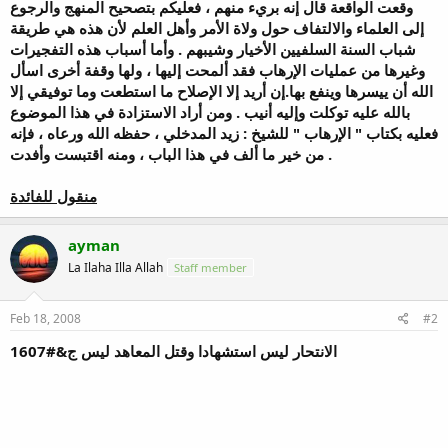
وقعت الواقعة قال إنه بريء منهم ، فعليكم بتصحيح المنهج والرجوع
إلى العلماء والالتفاف حول ولاة الأمر وأهل العلم لأن هذه هي طريقة
شباب السنة السلفيين الأخيار وشيبهم . وأما أسباب هذه التفجيرات
وغيرها من عمليات الإرهاب فقد ألمحت إليها ، ولها وقفة أخرى اسأل
الله أن ييسرها وينفع بها.إن أريد إلا الإصلاح ما استطعت وما توفيقي إلا
بالله عليه توكلت وإليه أنيب . ومن أراد الاستزادة في هذا الموضوع
فعليه بكتاب " الإرهاب " للشيخ : زيد المدخلي ، حفظه الله ورعاه ، فإنه
من خير ما ألف في هذا الباب ، ومنه اقتبست وأفدت .
منقول للفائدة
ayman
La Ilaha Illa Allah
Staff member
Feb 18, 2008
#2
الانتحار ليس استشهادا وقتل المعاهد ليس ج&#1607