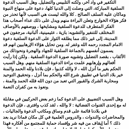
التكفير في واد آخر، ولكنه التلبيس والتضليل. وهل السبب الدعوة
السلفية المباركة، التي وصلت إلى الدنيا كلها، دعوة على منهاج النبوة
وماكان عليه السلف الصالح . كلا والله ليست هي السبب لأنها تحذر من
فكر هؤلاء الخوارج وتعلن البراءة منهم ويدل على ذلك عداء أصحاب هذا
الفكر المتطرف للدعوة السلفية ومشايخها ، ووصفهم بالأوصاف
المختلف للتنفير والتشويه: بازية ، عثيمينية، ألبانية، مرجفون في
المدينة، إلى غير ذلك مما يطلقه الثوار على الدعوة السلفية دعوة
الامام المجدد رحمه الله وغفر له. ومن تحايل هؤلاء الإرهابيين انهم قد
يسمون أنفسهم بالجماعة السلفية للجهاد والهجرة ونحوذلك من
الألقاب ، بقصد التضليل وتشويه صورة الدعوة السلفية . ولكن إذا رأيت
أفعالهم وإرهابهم علمت براءة الدعوة السلفية منهم. وهل السبب
الحكم بغير ما أنزل الله ، لا والله كذبوا ، فإن بلادنا ولله الحمد والمنة
خير بلاد الدنيا في تطبيق شرع الله والحكم بما أنزل ، وتحقيق التوحيد
ومحاربة الشرك والقبور التي تعبد من دون الله فلله الحمد والمنة ،
ونعوذ به من كفران النعمة.
وهل السبب التضييق على الدعوة كما زعم بعض الحركيين في مقابلة
له مع إحدى القنوات الفضائية : لا والله ، لقد كذب وافترى ، فإن الدعوة
في بلادنا قائمة على قدم وساق ومكاتب الدعوة والجاليات ،
والمحاضرات والندوات ، والدروس العلمية في كل مكان فماذا نريد بعد
ذلك ؟ أما إيقاف من فيه شر وإفساد حماية للمجتمع من أفكاره فهذا
من حق ولي الأمر كما يقول العلامة ابن باز ، بل قد يجب على ولي الأمر