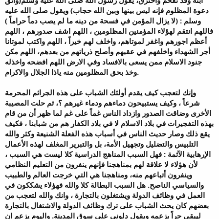
دعوة المظلوم فإنه ليس بينها وبين الله حجاب) ويقول صلى الله عليه
وسلم : (لا يزال المؤمن في فسحة من دينه ما لم يصب دماً حراماً )
فاللهم انتقم لهؤلاء المؤمنين المظلومين ، اللهم اشف صدورهم ، اللهم
أعظم اجورهم واغفر لموتاهم، واخلف لهم خيراً ، اللهم واكتب لموتانا
أجر الشهداء واخلفهم في عقبهم وأصلح ذرياتهم من بعدهم، اللهم مكن
جنود الاسلام ممن يسعى بالافساد وفي الارض اللهم افضحه واخذله
وخذ بحق المظلومين منه ياذا الجلال والاكرام.
وإنك لتعجب كيف يقدم أولئك الشباب على هذه الجرائم المحرمة
شرعاً ، وكيف يستبيحون دماءهم ودماء غيرهم ؟، ثم حلت المصيبة
الأخرى وضاقت الصدور وازداد الناس غماً على غم لما ظهر أن من قام
بهذه التفجيرات في بلاد الاسلام لا في بلاد الكفار هم من شبابنا ، فكيف
يقع ذلك وصار حديث الناس في أسباب هذه الفعلة الشنيعة وكثر والله
التلبيس والتضليل وتجهيل الأمة، بل والتبرير المغلف لهذه الأعمال
الإرهابية الآثمة : فهل السبب المناهج الدراسية كلا ليست هي السبب ،
لأن هؤلاء لا علاقة لهم بمناهجنا فإنهم ينفرون من التعليم النظامي
وينفرون أتباعهم منه، ومناهجنا هي التي خرجت العالم والطبيب
والسياسي الناصح. هل السبب البطالة كلا والله فهؤلاء يشككون في
العمل في وظائف الدولة ويشتغلون بالتجارة ، وانك والله لتعجب من
بعضهم كان يحث الشباب على ترك وظائف الدولة والاشتغال بالتجارة
ليبقي حراً بزعمه ويقول دلوني على سوق المدينة. واليوم يزعم ان