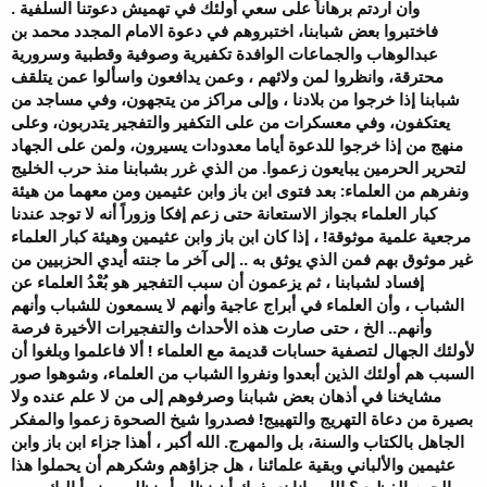
وان اردتم برهاناً على سعي أولئك في تهميش دعوتنا السلفية .
فاختبروا بعض شبابنا، اختبروهم في دعوة الامام المجدد محمد بن
عبدالوهاب والجماعات الوافدة تكفيرية وصوفية وقطبية وسرورية
محترقة، وانظروا لمن ولائهم ، وعمن يدافعون واسألوا عمن يتلقف
شبابنا إذا خرجوا من بلادنا ، وإلى مراكز من يتجهون، وفي مساجد من
يعتكفون، وفي معسكرات من على التكفير والتفجير يتدربون، وعلى
منهج من إذا خرجوا للدعوة أياما معدودات يسيرون، ولمن على الجهاد
لتحرير الحرمين يبايعون زعموا. من الذي غرر بشبابنا منذ حرب الخليج
ونفرهم من العلماء: بعد فتوى ابن باز وابن عثيمين ومن معهما من هيئة
كبار العلماء بجواز الاستعانة حتى زعم إفكا وزوراً أنه لا توجد عندنا
مرجعية علمية موثوقة! ، إذا كان ابن باز وابن عثيمين وهيئة كبار العلماء
غير موثوق بهم فمن الذي يوثق به .. إلى آخر ما جنته أيدي الحزبيين من
إفساد لشبابنا ، ثم يزعمون أن سبب التفجير هو بُعْدُ العلماء عن
الشباب ، وأن العلماء في أبراج عاجية وأنهم لا يسمعون للشباب وأنهم
وأنهم.. الخ ، حتى صارت هذه الأحداث والتفجيرات الأخيرة فرصة
لأولئك الجهال لتصفية حسابات قديمة مع العلماء ! ألا فاعلموا وبلغوا أن
السبب هم أولئك الذين أبعدوا ونفروا الشباب من العلماء، وشوهوا صور
مشايخنا في أذهان بعض شبابنا وصرفوهم إلى من لا علم عنده ولا
بصيرة من دعاة التهريج والتهييج! فصدروا شيخ الصحوة زعموا والمفكر
الجاهل بالكتاب والسنة، بل والمهرج. الله أكبر ، أهذا جزاء ابن باز وابن
عثيمين والألباني وبقية علمائنا ، هل جزاؤهم وشكرهم أن يحملوا هذا
الجرم الفظيع ؟ اللهم إنا نعوذ بك أن نظلم أو نظلم ، ونبرأ اليك ممن