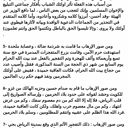
من أسباب هذه الفعلة تأثر اولئك الشباب بأفكار جماعتي التبليغ
والإخوان المسلمين. وإنك لتعجب من بعض الناس ، لما دافع الوزير عن
الهيئة -وقد أحسن- أبرزوا كلامه وشكروه وأعادوه، وأما كلامه المتقدم
في التحذير من الجماعات الدعوية الوافدة وبيانه لآثارها فيطوي عند
أولئك ولا يروى : و{لا تلبسوا الحق بالباطل وتكتموا الحق وانتم تعلمون}
.
5- ومن صور الإرهاب ما قامت به شرذمة ضالة ، وعصابة ملحدة
استهدفت حرم الآمن، وقامت بزرع المتفجرات المدمرة في حج سنة
تسع وأربعمائة وألف للهجرة وتم التفجير بالفعل عند بيت الله الحرام
يوم السابع من شهر ذي الحجة من السنة المذكورة، فقتل وأصيب عدد
من حجاج بيت الله الحرام، فكانت العاقبة حميدة ، فقبض على أولئك
المجرمين ونفذ فيهم حكم رب العالمين.
6- ومن صور الإرهاب ما قام به صدام حسين وحزبه الهالك من غزو
للكويت وحشد لقواته على حدود بلاد الحرمين ، وإرساله الصواريخ إلى
قلب الرياض، فلا إله إلا الله كم من دم معصوم سفك ، وكم من عرض
انتهك ، وكم من مال معصوم خرب واهلك، ولكن كانت العاقبة حميدة،
فرد الله هذا الظلم على عقبيه وانتقم للمظلومين ، وسلم بلاد الحرمين.
7- ومن صور الإرهاب : ذلك التفجير الآثم الذي وقع بمدينة الرياض بحي