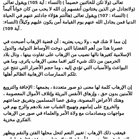
تعالى (ولا تكن للخائنين خصيماً ) (النساء : آية 105) ويقول تعالى
(ولاتجادل عن الذين يختانون أنفسهم إن الله لا يحب من كان خواناً أثيماً
) (النساء : 107) ويقول تعالى (هاأنتم هؤلاء جادلتم عنهم في الحياة
الدنيا فمن يجادل الله عنهم يوم القيامة أمن يكون عليهم وكيلاً) (النساء:
آية 109) .
إن مما لا شك فيه ، ولا ريب يعتريه : أن قضية الإرهاب أصبحت في
عصرنا هذا من أهم القضايا التي دوخت الأوساط الدولية، والدول
الإسلامية كغيرها نالها نصيب من الإرهاب على تفاوت بينها ، ونال بلاد
الحرمين من ذلك شيء كثير !فما معنى الإرهاب ياترى، وما هي
البواعث والأسباب التي تؤدي إليه ، وما حجم الأضرار التي تنتج عن
تلكم الممارسات الإرهابية الظالم أهلها.
إن الإرهاب كلمة لها معنى ذو صور متعددة ، يجمعها : الإخافة والترويع
للآمنين بدون حق ، وإزهاق الأنفس البريئة وإتلاف الأموال المعصومة ،
وهتك الأعراض المصونة، وشق عصا المسلمين وتفريق جماعتهم
والخروج على إمامهم وتهييج الشباب ضد بلادهم والزج بهم في
مواجهات ومصادمات مع ولاة الأمر والعلماء في صور من الإرهاب
الفكري مخزية.
فيعقب ذلك الإرهاب : تغيير النعم لتحل محلها الفتن والنقم ويظهر
الفساد في الأرض، وما أحداث الجزائر عنا ببعيد، فقد قتل فيها باسم