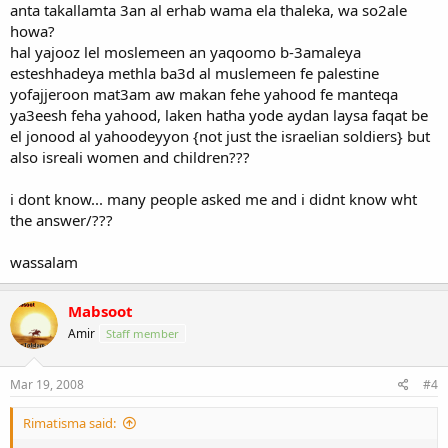
anta takallamta 3an al erhab wama ela thaleka, wa so2ale
howa?
hal yajooz lel moslemeen an yaqoomo b-3amaleya
esteshhadeya methla ba3d al muslemeen fe palestine
yofajjeroon mat3am aw makan fehe yahood fe manteqa
ya3eesh feha yahood, laken hatha yode aydan laysa faqat be
el jonood al yahoodeyyon {not just the israelian soldiers} but
also isreali women and children???
i dont know... many people asked me and i didnt know wht
the answer/???
wassalam
Mabsoot
Amir
Staff member
Mar 19, 2008
#4
Rimatisma said: