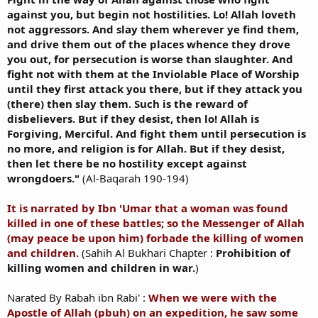
against you, but begin not hostilities. Lo! Allah loveth
not aggressors. And slay them wherever ye find them,
and drive them out of the places whence they drove
you out, for persecution is worse than slaughter. And
fight not with them at the Inviolable Place of Worship
until they first attack you there, but if they attack you
(there) then slay them. Such is the reward of
disbelievers. But if they desist, then lo! Allah is
Forgiving, Merciful. And fight them until persecution is
no more, and religion is for Allah. But if they desist,
then let there be no hostility except against
wrongdoers."
(Al-Baqarah 190-194)
It is narrated by Ibn 'Umar that a woman was found
killed in one of these battles; so the Messenger of Allah
(may peace be upon him) forbade the killing of women
and children.
(Sahih Al Bukhari Chapter :
Prohibition of
killing women and children in war.
)
Narated By Rabah ibn Rabi' :
When we were with the
Apostle of Allah (pbuh) on an expedition, he saw some