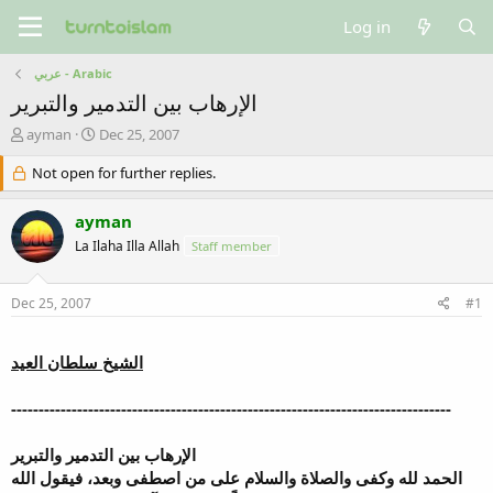
Log in
عربي - Arabic
الإرهاب بين التدمير والتبرير
T
S
ayman
Dec 25, 2007
h
t
r
Not open for further replies.
a
e
r
a
t
ayman
d
d
La Ilaha Illa Allah
Staff member
s
a
t
t
a
e
Dec 25, 2007
#1
r
t
e
الشيخ سلطان العيد
r
--------------------------------------------------------------------------------
الإرهاب بين التدمير والتبرير
الحمد لله وكفى والصلاة والسلام على من اصطفى وبعد، فيقول الله