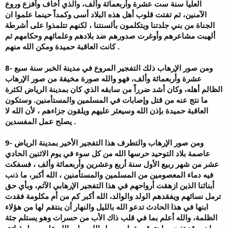
العليا سنة ست عشرة وأربعمائة وألف، والذي أخاف وأفزع وروع
الآمنين، ثم تفتت قلوب أهل هذه البلاد أسى وكمداً حينما علموا ان
الجناة من بني جلدتنا ويتكلمون بألسنتنا ، لكنهم تتلمذوا على أشرطة
ألهبت مشاعرهم وأوغرت صدورهم ضد بلادهم وعلمائهم وحكامهم ثم
كانت العاقبة حميدة ومكن الله منهم .
8- ومن صور الإرهاب ذلك التفجير المروع في مدينة الخبر سنة سبع
عشرة وأربعمائة وألف، فهو والله صورة مخيفة من صور الإرهاب
الظالم أهله، وكان أشد ضرراً من سابقه الذي كان بمدينة الرياض لكثرة
ما نتج عنه من قتل وإصابات في المسلمين والمستأمنين. وستكون
العاقبة حميدة بإذن الله وسيعثر عليهم ويلقون جزاءهم ، لأن الله لا
يصلح عمل المفسدين .
9- ومن صور الإرهاب والتطرف هذا التفجير الأخير بمدينة الرياض
عاصمة بلاد التوحيد حرسها الله من كل سوء في يوم الاثنين الحادي
عشر من شهر ربيع الأول سنة أربع وعشرين وأربعمائة وألف ، فسفكت
فيه دماء المعصومين من المسلمين والمستأمنين ، الله أكبر، ما ذنب
أبنائنا الذين ازهقت أرواحهم في هذا التفجير الإرهابي الآثم، وبأي حق
ترمل نسائهم ويفقدهم الولد والوالد، الله أكبر كم من أم مكلومة فقدت
ابنها في هذا الحادث تدعو الله بالليل والنهار أن ينتقم لها من هؤلاء
الظلمة، والله أعلم بما في قلب ذاك الأب من حسرات وهو يستلم جثة
ابنه وقد تفحم واحترق، يقول رسول الله صلى الله عليه وسلم(واتق