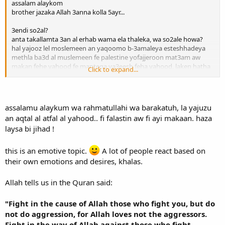
assalam alaykom
brother jazaka Allah 3anna kolla 5ayr...
3endi so2al?
anta takallamta 3an al erhab wama ela thaleka, wa so2ale howa?
hal yajooz lel moslemeen an yaqoomo b-3amaleya esteshhadeya
methla ba3d al muslemeen fe palestine yofajjeroon mat3am aw
makan fehe yahood fe manteqa ya3eesh feha yahood, laken hatha
Click to expand...
yode aydan laysa faqat be el jonood al yahoodeyyon {not just the
israelian soldiers} but also isreali women and children???
i dont know... many people asked me and i didnt know wht the
assalamu alaykum wa rahmatullahi wa barakatuh, la yajuzu
answer/???
an aqtal al atfal al yahood.. fi falastin aw fi ayi makaan. haza
laysa bi jihad !
wassalam
this is an emotive topic.
A lot of people react based on
their own emotions and desires, khalas.
Allah tells us in the Quran said:
"Fight in the cause of Allah those who fight you, but do
not do aggression, for Allah loves not the aggressors.
Fight in the way of Allah against those who fight