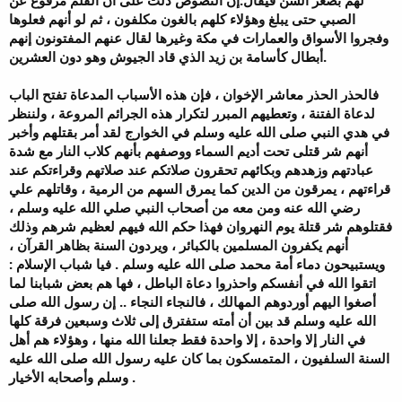
الصبي حتى يبلغ وهؤلاء كلهم بالغون مكلفون ، ثم لو أنهم فعلوها
وفجروا الأسواق والعمارات في مكة وغيرها لقال عنهم المفتونون إنهم
أبطال كأسامة بن زيد الذي قاد الجيوش وهو دون العشرين.
فالحذر الحذر معاشر الإخوان ، فإن هذه الأسباب المدعاة تفتح الباب
لدعاة الفتنة ، وتعطيهم المبرر لتكرار هذه الجرائم المروعة ، ولننظر
في هدي النبي صلى الله عليه وسلم في الخوارج لقد أمر بقتلهم وأخبر
أنهم شر قتلى تحت أديم السماء ووصفهم بأنهم كلاب النار مع شدة
عبادتهم وزهدهم وبكائهم تحقرون صلاتكم عند صلاتهم وقراءتكم عند
قراءتهم ، يمرقون من الدين كما يمرق السهم من الرمية ، وقاتلهم علي
رضي الله عنه ومن معه من أصحاب النبي صلي الله عليه وسلم ،
فقتلوهم شر قتلة يوم النهروان فهذا حكم الله فيهم لعظيم شرهم وذلك
أنهم يكفرون المسلمين بالكبائر ، ويردون السنة بظاهر القرآن ،
ويستبيحون دماء أمة محمد صلى الله عليه وسلم . فيا شباب الإسلام :
اتقوا الله في أنفسكم واحذروا دعاة الباطل ، فها هم بعض شبابنا لما
أصغوا اليهم أوردوهم المهالك ، فالنجاء النجاء .. إن رسول الله صلى
الله عليه وسلم قد بين أن أمته ستفترق إلى ثلاث وسبعين فرقة كلها
في النار إلا واحدة ، إلا واحدة فقط جعلنا الله منها ، وهؤلاء هم أهل
السنة السلفيون ، المتمسكون بما كان عليه رسول الله صلى الله عليه
وسلم وأصحابه الأخيار .