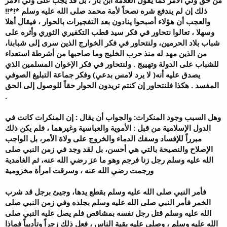
ذلك إن لم يندفع شره نصحاً لأمة محمد صلى الله عليه وسلم *!*!!
والعجب أن هؤلاء أصبحوا ينادون بعد التفجيرات بالحوار ، فيقال أهلا
وسهلا ، تعالوا نتحاور في فكر سيد قطب التكفيري الثوري وأثره على
شباب بلاد الحرمين، ولنتحاور في فكر الخوارج الذين سرى إلى شبابنا،
من الذين مهد له منذ حرب الخليج وما صاحبها من أشرطة استعداء
للشباب على الدولة وتهييج . ولنتحاور في فكر الإخوان المسلمين الذي
يصدق عليه أنه( لا يرد لامس بدعي) وفكر جماعة التبليغ الصوفي
المفسد . هكذا فلنتحاور إن كنتم تريدون الحوار حقاً للوصول إلى الحق
.
وهل السبب وجود المنكرات: والجواب أن يقال : إن المنكرات كانت في
الدول الإسلامية من قبل : الأموية والعباسية وغيرهما ، فلم يكن ذلك
مبرراً للإفساد وسفك الدماء والخروج على ولاة الأمر، بل الواجب
الإصلاح والنصيحة بالتي هي أحسن، بل لقد وجد في زمن النبي صلى
الله عليه وسلم رجل زنا فرجم وهو ما عز رضي الله عنه، ثم الغامدية
ورجمت رضي الله عنه ، وسرقت امرأة مخزومية
فأمر النبي صلى الله عليه وسلم بقطع يدها، وجيئ برجل قد شرب
الخمر فأمر النبي صلى الله عليه وسلم بجلده وفي زمن النبي صلى
الله عليه وسلم قتل رجل نفسه بمشاقص فلم يصل عليه النبي صلى
الله عليه وسلم ، وصلى عليه بقية الناس ، فعل ذلك زجراً وتأديباً فماذا