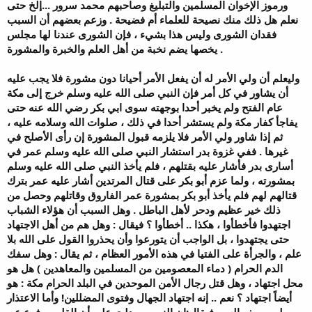
ورموز الإخوان المسلمين والتبليغ وصاحبهم محمد سرور ...إلخ حتى
نعلم هل ذلك منك نصيحة للعلماء أم فضيحة . وزعم بعضهم أن السبب
فقدان الشورى وليس هذا بشيء ، فإن الشورى عندنا لها مجلس
يخصها يضم نخبة من أهل العلم والخبرة والمشورة .
وليعلم أن ولي الأمر له أن يفعل الأمر أحيانا دون مشورة فلا يجب عليه
أن يشاور في كل أمر فإن النبي صلى الله عليه وسلم خرج إلى مكة
عام الفتح ولم يخبر أحدا بوجهته سوى ابي بكر رضي الله عنه حتى
يفاجأ كفار مكة ولم يستشر أحدا في ذلك ، صلوات الله وسلامه عليه ،
ثم إذا شاور ولي الأمر فلا يلزمه قبول المشورة إن رأى الأصلح في
غيرها . ففي غزوة بدر استشار النبي صلى الله عليه وسلم عمر في
أسارى بدر فأشار عليه بقتلهم ، فلم يأخذ النبي صلى الله عليه وسلم
بمشورته ، ولما عزم أبو بكر على قتال المرتدين أشار عليه عمر بترك
قتالهم لهم فلم يأخذ أبو بكر بمشورة عمر الفاروق وقاتلهم وحصل من
ذلك خير عظيم ودحر لأهل الباطل . وهل السبب أن هؤلاء الشباب
اجتهدوا فأخطأوا ، هكذا .. أخطأوا ؟ فيقال : وهل هم من أهل الاجتهاد
حتى يجتهدوا ، بل الواجب أن يتورعوا وأن يحذروا القول على الله بلا
علم ، والجرأة على الفتيا في هذه الأمور العظام ، ثم يقال : وهل سفك
الدم الحرام ( دماء المعصومين من المسلمين والمعاهدين ) هل هو
محل اجتهاد ، وهل قتل رجال الأمن الموحدين في البلد الحرام مكة : هو
أيضاً اجتهاد ؟ نعم .. إنه اجتهاد الجهال وفتوى المضللين! وأما الاعتذار
لهم بصغر السن فيقال:إن النصوص دلت على أن القلم مرفوع عن