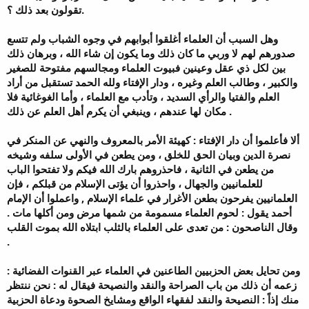
تقولون بعد ذلك ؟.
وهل السبب أن العلماء أغلقوا أبوابهم في وجوه الشباب ولم تتسع
صدورهم لهم لا وربي ما كان ذلك وما يكون إن شاء الله ، وبرهان ذلك
بين لكل ذي عقل وعينين فبيوت العلماء ومجالسهم مفتوحة للصغير
والكبير ، وطالب العلم وغيره ، ودار الإفتاء ولله الحمد تستقبل من أراد
العلم والفتيا والرأي السديد ، وتأدب مع العلماء ، وأما الغوغائية فلا
مكان لها عندهم ، وينبغي أن يكرم أهل العلم عن ذلك .
ألا فأعلموا أن دار الإفتاء : كهيئة الأمر بالمعروف والنهي عن المنكر في
نصرة الدين وبيان الحق للخلق ، ومن يطعن في الأولى سلفه وشيخه
من يطعن في الثانية ، فاحذروهم بارك الله فيكم ولا تفتحوا الباب
للعلمانيين والجهال ، واحذروا أن يؤتى الإسلام من قبلكم ، فإن
العلمانيين يفرحون بطعن الأغرار في علماء الإسلام , واعملوا أن الإمام
أحمد يقول : لحوم العلماء مسمومة من شمها مرض ومن أكلها مات .
وقال الناصحون : من تعدى على العلماء بالثلب ابتلاه الله بموت القلب
.
ومن تحايل بعض الحزبيين الطاعنين في العلماء عبر القنوات الفضائية :
زعمه أن ذلك من باب الصراحة والنقد والنصيحة فيقال له : نحن ننتظر
منك إذاً : النصيحة والنقد لفقهاء الواقع ومشايخ الصحوة ودعاة الحزبية