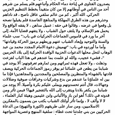
يصدرون الفتاوى في إباحة دماء الحكام وأتباعهم.فلم يسلم من شرهم
أحد من الناس في أوطانهم إلا من كان متقيداً بخطط التنظيم الحزبي
الحركي. الله أكبر ، كم من عالم سلفي عاقل ناصح ، قد ناداهم
وحذرهم من هذه الطرق المهلكة والمناهج الفاسدة فلم يقبلوا نصحه
بل وقعوا في عرضه ، وقالوا في حقه : عميل مداهن ، لا يفقه الواقع ولا
يحمل هم الإسلام، ولا يلتف حول الشباب ، ولا يتفهم قضايا الأمة، إلى
آخر ما ورد في قاموس الجماعات الحركيات في باب:" سب علماء
والسنة والتوحيد وإبعاد الشباب عنهم وربطهم برموز الحركة وقيادتها"
وأما ما أوردوه في باب: "تهميش دعوة الامام المجدد محمد بن عبد
الوهاب لتحل محلها الدعوات الحزبية الوافدة الحركية إلى بلاد الحرمين
"، فشيء عجيب، والله لو علمت بما عندهم في هذا الباب لفزعت
وذهلت ، ولا تعجل فهذه ثمراتهم ومن ثمارهم تعرفونهم: ألا يوجد في
شبابنا من يطعن في علمائنا ثم يوقر رموز الجماعات الحركية ويصف
قادتها بالشهداء والمنظرين والمصلحين والمجددين والمجاهدين! فإذا ما
بين له علماؤنا ما عندهم من بدع وشركيات وخرافات صوفية وضلالات
وجهالات، قال أنتم تحسدونهم ويملى عليكم بكرة وأصيلا. ألا يوجد من
شبابنا من يكفر بلادنا ويتقرب إلى الله بالتفجير فيها؟ فبمن تأثر ومن
قدوته في ذلك؟ أهو ابن باز والألباني وابن عثيمين وهيئة كبار العلماء ،
لا لا وألف لا ، وإنما تأثر أولئك الشباب بكتب من يسمون بالمفكرين
الاسلاميين، ومن سار على طريقهم (الثورة والتهيج) من الدعاة
الحركيين من بني جلدتنا تحت غطاء : سلفية المنهج وعصرية المواجهة