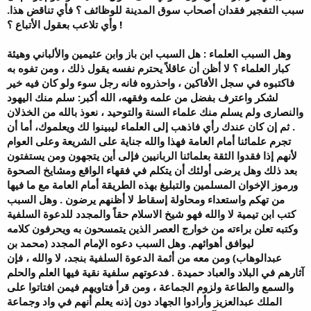
سبب التفجير فقدان أصحاب سوق المدينة للوظائف ؟ فأي تناقض هذا.
وأي تلاعب بعقول الأتباع ؟ !
وهل السبب العلماء : هل السبب ابن باز وابن عثيمين والألباني وهيئة
كبار العلماء ؟ لا أظن أن عاقلاً يحترم نفسه يقول ذلك ، ومن تفوه به
فاكتبوه في سجل الأفاكين ، واحذروه فانه رجل سوء ولو كان فيه خير
لشكر واعترف بفضل من علمه وفقهه، الله أكبر: سلم منك اليهود
والنصارى ولم يسلم منك علماء السنة والتوحيد ، نعوذ بالله من الخذلان
. ثم إن كان عندك رأي فاذهب إلى العلماء ليبينوا لك ويعلموك، أما أن
تجرم علمائنا أمام العامة فهذا والله جناية على الشريعة وعلى العوام
لأنهم إذا فقدوا الثقة بعلمائنا الربانيين فإلى أين يتجهون ومن يستفتون
بعد ذلك وهل يرضى أولئك أن يتكلم في فقهاء الواقع ومشايخ الصحوة
ورموز الإخوان المسلمين والتبليغ بهذه الطريقة أمام العامة مع ما فيها
من تهكم واستعداء ومحاولة إسقاط لا أظنهم يرضون . وهل السبب
كتب ابن تيمية لا والله فهو شيخ الاسلام حقاً والمجدد للدعوة السلفية
وكتبه تعلن براءته من خوارج العصر الذين يتمسحون به ويحرفون كلامه
ليوافق أهوائهم. وهل السبب دعوه الإمام المجدد (محمد بن
عبدالوهاب) ومن معه من أئمة الدعوة السلفية بنجد، لا والله ، فإن
آثارهم في البلاد والعباد حميدة . فدعوتهم سلفية نقية فيها العلم والحلم
والسمع والطاعة ولزوم الجماعة ، ومن قرأ فتاويهم فيمن افتاتوا على
الملك عبدالعزيز وأرادوا الجهاد دون إذنه يعلم أنهم في واد وجماعة