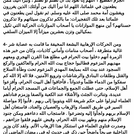
يطعنون في علمائنا، اللهم انا نبرأ اليك من أولئك: الذين يغررون
ويغشون أمة محمد صلى الله عليه وسلم. ثم نقول لمن يطعنون في
علمائنا بعد تلك التفجيرات: ما بالكم تذكرون سيئاتهم ولا تذكرون
حسناتهم؟ أين منهج الموازانات يا أصحاب الموازنات الحركية التي تكيل
بمكيالين وتزن بعشرين ميزاناً إلا الميزان السلفي.
4- ومن الحركات الإرهابية البشعة المخيفة ما قامت به عصابة شر
غالية متطرفة ، أصحاب منامات وأماني كاذبات، وكان من خبر هذه
الزمرة أنهم دخلوا بيت الحرام في مطلع هذا القرن الهجري ومعهم
مهديهم المزعوم فطالبوا حجاج بيت الله الحرام والعاكفين والركع
السجود عند بيت الله بمبايعة المهدي المزعوم تحت وطأة السلاح
والقتل وطلقات البنادق والرشاشات وترويع الآمنين، فلا اله إلا الله كم
سفكوا من الدماء ظلماً وعدواناً ، فأخافوا أهل البيت الحرام، وأفزعوا
أهل الإسلام، حتى عطلت الجمع والجماعات في المسجد الحرام أياما
عديدة، وتناثرت الجثث والأشلاء عند الكعبة والصفا وزمزم فناداهم
العلماء لينزلوا على حكم شريعة الله ويتوبوا إلى ربهم . فأبوا إلا مواصلة
السير في طريق الفساد والإرهاب والعصيان والعناد، فاستعان أهل
الإسلام بربهم ولجأوا إليه وتضرعوا . فاستجاب الله دعاءهم ومكن جنود
الإسلام منهم وطهر بيت الله الحرام، وقبض عليهم فلقوا جزاءهم ،
وصدرت فتاوى العلماء في استنكار هذا الإرهاب الآثم. ولقد كان وزير
الداخلية صريحاً واضحاً حين ذكر في حديث له في رمضان الماضي أن