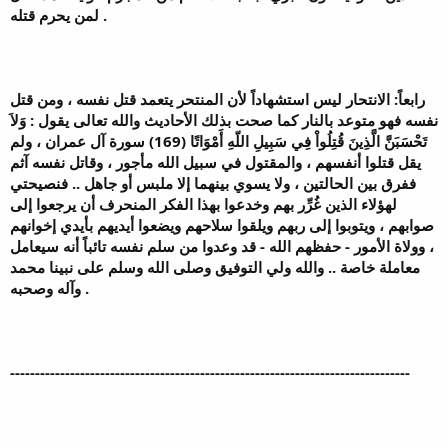
لمن يحرم قتله .
رابعاً: الانتحار ليس استشهاداً لأن المنتحر يتعمد قتل نفسه ، ومن قتل
نفسه فهو متوعد بالنار كما صحت بذلك الأحاديث والله تعالى يقول : وَلاَ
تَحْسَبَنَّ الَّذِينَ قُتِلُواْ فِي سَبِيلِ اللّهِ أَمْوَاتًا (169) سورة آل عمران ، ولم
يقل قتلوا أنفسهم ، والمقتول في سبيل الله مأجور ، وقاتل نفسه آثم
ففرق بين الحالتين ، ولا يسوي بينهما إلا ملبس أو جاهل .. فنصيحتي
لهؤلاء الذين غُرِّر بهم وخدعوا بهذا الفكر المنحرف أن يرجعوا إلى
صوابهم ، ويتوبوا إلى ربهم ويلقوا سلاحهم ويضعوا أيديهم بأيدي إخوانهم
، وولاة الأمور - حفظهم الله - قد وعدوا من سلم نفسه تائباً أنه سيعامل
معاملة خاصة .. والله ولي التوفيق وصلى الله وسلم على نبينا محمد
وآله وصحبه .
--------------------------------------------------------------------------------