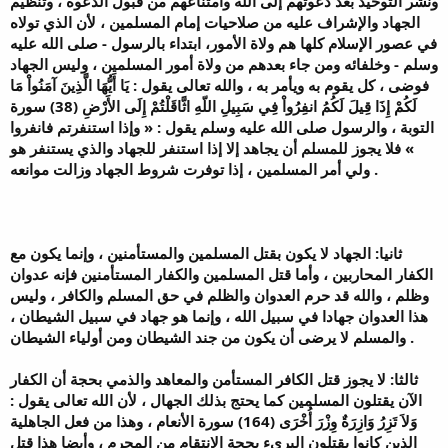
ونشر التوحيد بعد دعوتهم إلى الله وامتناعهم من قبول الدعوة ، وتنظيم
الجهاد والإشراف عليه من صلاحيات إمام المسلمين ، لأن الذي تولاه
في عصور الإسلام كلها هم ولاة الأمور، ابتداء بالرسول - صلى الله عليه
وسلم - وخلفائه ومن جاء بعدهم من ولاة أمور المسلمين ، وليس الجهاد
فوضى ، كل يقوم به ويأمر به ، والله تعالى يقول : يَا أَيُّهَا الَّذِينَ آمَنُواْ مَا
لَكُمْ إِذَا قِيلَ لَكُمُ انفِرُواْ فِي سَبِيلِ اللّهِ اثَّاقَلْتُمْ إِلَى الأَرْضِ (38) سورة
التوبة ، والرسول صلى الله عليه وسلم يقول : « وإذا استنفرتم فانفروا
» فلا يجوز للمسلم أن يجاهد إلا إذا استنفر للجهاد والذي يستنفر هو
ولي أمر المسلمين ، إذا توفرت شروط الجهاد وزالت موانعه .
ثانيا: الجهاد لا يكون بقتل المسلمين والمستأمنين ، وإنما يكون مع
الكفار المحاربين ، وأما قتل المسلمين والكفار المستأمنين فإنه عدوان
وظلم ، والله قد حرم العدوان والظلم في حق المسلم والكافر ، وليس
هذا العدوان جهادا في سبيل الله ، وإنما هو جهاد في سبيل الشيطان ،
والمسلم لا يرضى أن يكون من جند الشيطان ومن أولياء الشيطان .
ثالثا: لا يجوز قتل الكافر المستأمن والمعاهد والذمي بحجة أن الكفار
الآن يقتلون المسلمين كما يحتج بذلك الجهال ، لأن الله تعالى يقول :
وَلاَ تَزِرُ وَازِرَةٌ وِزْرَ أُخْرَى (164) سورة الأنعام ، وهذا من فعل الجاهلية
الذين كانوا يقتلون البريء بحجة الانتقام من المجرم ، وأيضا هذا قتل