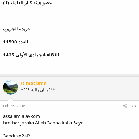
(1) عضو هيئة كبار العلماء
جريدة الجزيرة
العدد 11590
الثلاثاء 4 جمادى الأولى 1425
Rimatisma
^^^ما لي وللدنيا؟^^^
Feb 26, 2008
#3
assalam alaykom
brother jazaka Allah 3anna kolla 5ayr...
3endi so2al?