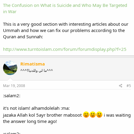
The Confusion on What is Suicide and Who May Be Targeted
in War
This is a very good section with interesting articles about our
Ummah and how we can fix our problems according to the
Quran and Sunnah:
http://www.turntoislam.com/forum/forumdisplay.php?f=25
Rimatisma
^^^ما لي وللدنيا؟^^^
Mar 19, 2008
#5
:salam2:
it's not islam! alhamdolelah :ma:
jazaka Allah kol 5ayr brother mabsoot
i was waiting
the answer long time ago!
:salam2: