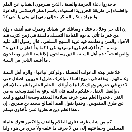
فاحذروا دعاة الحزبية والفتنة ، الذين يصرفون الشباب عن العلم
والعلماء إلى طريقة الحرورية السفهاء : باسم الفكر الإسلامي والدعوة
والجهاد وإنكار المنكر ، فإلى متى إلى متى يا أخي ؟؟
إن الله جل وعلا ، باعثك ، وسائلك عن شبابك وعمرك فيم أفنيته ، وإن
من خير ما تأتي به يوم القيامة التمسك بالسنة في زمن كثرت فيه
الأهواء والفتن وعظمت فيه غربة المنهج السلفي ، قال رسول الله عليه
وسلم : "بدأ الإسلام غريبا وسيعود غريبا كما بدأ فطوبى للغرباء "
والغرباء حقاً : هم أهل السنة ، الذين يصلحون إ ذا فسد الناس ويصلحون
ما أفسد الناس من السنة .
فلا تغتر بهذه الدعوات المضللة ، ولو كثر أتباعها ، والزم أهل السنة
وعلمائهم ، وتفقه في منهج السلف واعرف طرق الحزبيين الضلال حتى
لا تقع في حفرهم وتهلك كما هلك أولئك . الحلم الحلم يا شباب الإسلام
، والعقل العقل ، عليكم بالعلم فإن الله يرفع به العبد وينجيه به من
الفتن ، فخذوا العلم ممن عرف بسلامة المعتقد وصحة المنهج والبعد
عن طرق المفتونين , وخذوا بقول العبد الصالح محمد بن سيرين : إن
هذا العلم دين فانظروا عمن تأخذون دينكم .
كم من شاب غرته فتاوى الظلام والعنف والتكفير فترك علماء
المسلمين وجماعتهم إلى من لا يعرف ما علمه ولا يدري من هو ، واذا