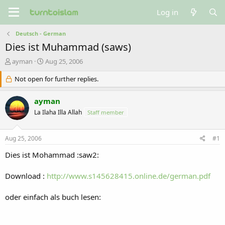
Log in
Deutsch - German
Dies ist Muhammad (saws)
T
S
ayman
Aug 25, 2006
h
t
r
Not open for further replies.
a
e
r
a
t
ayman
d
d
La Ilaha Illa Allah
Staff member
s
a
t
t
a
e
Aug 25, 2006
#1
r
t
Dies ist Mohammad :saw2:
e
r
Download :
http://www.s145628415.online.de/german.pdf
oder einfach als buch lesen: