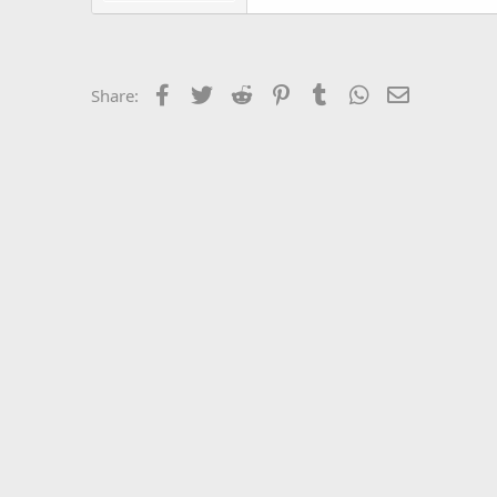
Facebook
Twitter
Reddit
Pinterest
Tumblr
WhatsApp
Email
Share: