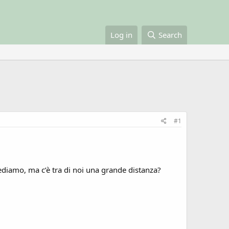
Log in
Search
#1
diamo, ma c’è tra di noi una grande distanza?