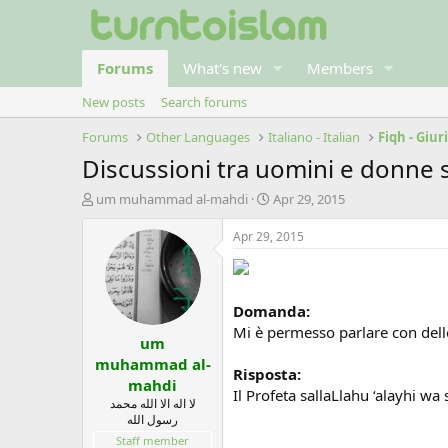
Forums
What's new
Members
New posts
Search forums
Forums
Other Languages
Italiano - Italian
Fiqh - Giu
Discussioni tra uomini e donne s
T
S
um muhammad al-mahdi
Apr 29, 2015
h
t
r
a
Apr 29, 2015
e
r
a
t
d
d
s
a
Domanda:
t
t
Mi è permesso parlare con dell
um
a
e
r
muhammad al-
Risposta:
t
mahdi
Il Profeta sallaLlahu ‘alayhi wa
e
لا اله الا الله محمد
r
رسول الله
Staff member