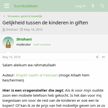
Log in
Vrouwen, gezin & huwelijk
Gelijkheid tussen de kinderen in giften
T
S
Shishani
May 16, 2010
h
t
r
a
Shishani
e
r
moderator
Staff member
a
t
d
d
s
a
May 16, 2010
#1
t
t
a
e
Salam aleikum wa rahmatullaah
r
t
Auteur:
Shaykh Saalih al Fawzaan
(moge Allaah hem
e
beschermen)
r
Hier is een vragensteller die zegt:
Als ik voor mijn oudste
zoon een mobiele telefoon heb gekocht. Is het dan voor mij
toegestaan om voor de rest van de kinderen er ook een te
kopen? Of kan ik ze de prijs van het mobieltje geven om ze zo