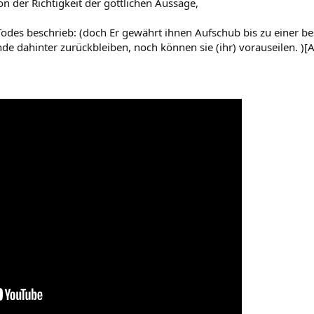
n der Richtigkeit der göttlichen Aussage,
Todes beschrieb: (doch Er gewährt ihnen Aufschub bis zu einer be
de dahinter zurückbleiben, noch können sie (ihr) vorauseilen. )[A