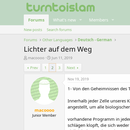
Forums
What's new
Members
New posts
Search forums
Forums
Other Languages
Deutsch - German
Lichter auf dem Weg
T
S
macoooo
Jun 11, 2019
h
t
Prev
1
2
3
Next
r
a
e
r
a
t
Nov 19, 2019
d
d
1- Von den Geheimnissen des 
s
a
t
t
a
e
Innerhalb jeder Zelle unseres 
r
angestellt, um alle biologisch
macoooo
t
e
Junior Member
vorhandene Programm in jeder Z
r
schlägen klopft, die sich wede