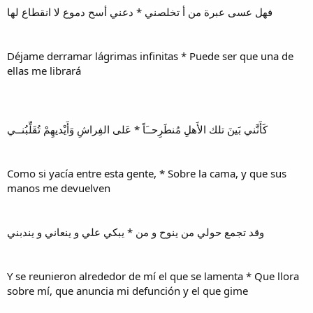
فهل عسى عبرة من أ تخلصني * دعني أسح دموع لا انقطاع لها
Déjame derramar lágrimas infinitas * Puede ser que una de
ellas me librará
كَأَنَّني بَينَ تلك الأَهلِ مُنطَرِحــَاً * عَلى الفِراشِ وَأَيْديهِمْ تُقَلِّبُنــي
Como si yacía entre esta gente, * Sobre la cama, y que sus
manos me devuelven
وقد تجمع حولي من ينوح و من * يبكي علي و ينعاني و يندبني
Y se reunieron alrededor de mí el que se lamenta * Que llora
sobre mí, que anuncia mi defunción y el que gime