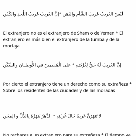
لَيْسَ الغَريبُ غَريبَ الشَّأمِ واليَمَنِ *إِنَّ الغَريبَ غَريبُ اللَّحدِ والكَفَنِ
El extranjero no es el extranjero de Sham o de Yemen * El
extranjero es más bien el extranjero de la tumba y de la
mortaja
إِنَّ الغَريِبَ لَهُ حَقٌّ لِغُرْبَتـِهِ * على الْمُقيمينَ في الأَوطــانِ والسَّكَنِ
Por cierto el extranjero tiene un derecho como su extrañeza *
Sobre los residentes de las ciudades y de las moradas
لا تَنهَرَنَّ غَرِيبًا حَالَ غُربَتِهِ * الدَّهرُ يَنهَرُهُ بِالذُّلِّ و الِمحَنِ
No rechaces a un extranjero para su extrañeza * El tiempo ya