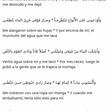
me desnudó y me dejó
وَأَوْدَعوني عَلى الأَلْواحِ مُنْطَرِحـاً * وَصـَارَ فَوْقي خَرِيرُ الماءِ يَنْظِفُني
Me alargaron sobre las hojas * Y por encima de mí, el
murmullo del agua que me lava
وَأَسْكَبَ الماءَ مِنْ فَوقي وَغَسَّلَني * غُسْلاً ثَلاثاً وَنَادَى القَوْمَ بِالكَفَنِ
Vertió agua sobre mí y me lavó * Por tres veces, luego le
pidió a la gente que se le trajera la mortaja
وَأَلْبَسُوني ثِيابـاً لا كِمامَ لهـا * وَصارَ زَادي حَنُوطِي حيـنَ حَنَّطَني
Me vistieron con una ropa sin manga * Y cuando me
embalsamó, tenía sólo esto para mí