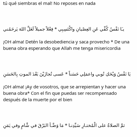
tú qué siembras el mal! No reposes en nada
يـَا نَفْسُ كُفِّي عَنِ العِصْيانِ واكْتَسِبِي * فِعْلاً جميلاً لَعَلَّ اللهَ يَرحَمُني
¡OH alma! Detén la desobediencia y saca provecho * De una
buena obra esperando que Allah me tenga misericordia
يَا نَفْسُ وَيْحَكِ تُوبي واعمَلِي حَسَناً * عَسى تُجازَيْنَ بَعْدَ الموتِ بِالحَسَنِ
¡OH alma! ¡Ay de vosotros, que se arrepientan y hacer una
buena obra* Con el fin que puedas ser recompensado
después de la muerte por el bien
ثمَّ الصلاةُ على الْمُختـارِ سَيِّدِنـا * مَا وَضَّـأ البَرْقَ في شَّامٍ وفي يَمَنِ