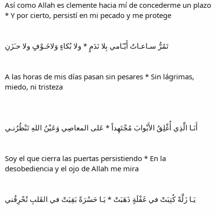
Así como Allah es clemente hacia mí de concederme un plazo
* Y por cierto, persistí en mi pecado y me protege
تَمُرُّ سـاعـاتُ أَيّـَامي بِلا نَدَمٍ * ولا بُكاءٍ وَلاخَـوْفٍ ولا حـَزَنِ
A las horas de mis días pasan sin pesares * Sin lágrimas,
miedo, ni tristeza
أَنَـا الَّذِي أُغْلِقُ الأَبْوابَ مُجْتَهِداً * عَلى المعاصِي وَعَيْنُ اللهِ تَنْظُرُنـي
Soy el que cierra las puertas persistiendo * En la
desobediencia y el ojo de Allah me mira
يَـا زَلَّةً كُتِبَتْ في غَفْلَةٍ ذَهَبَتْ * يَـا حَسْرَةً بَقِيَتْ في القَلبِ تُحْرِقُني