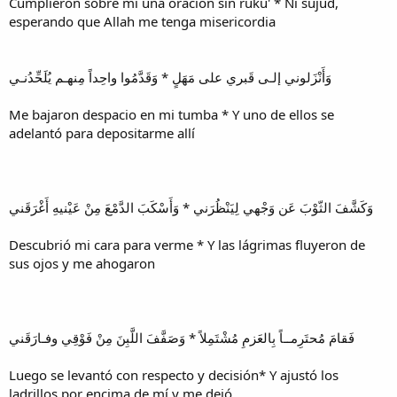
Cumplieron sobre mí una oración sin ruku' * Ni sujud,
esperando que Allah me tenga misericordia
وَأَنْزَلوني إلـى قَبري على مَهَلٍ * وَقَدَّمُوا واحِداً مِنهـم يُلَحِّدُنـي
Me bajaron despacio en mi tumba * Y uno de ellos se
adelantó para depositarme allí
وَكَشَّفَ الثّوْبَ عَن وَجْهي لِيَنْظُرَني * وَأَسْكَبَ الدَّمْعَ مِنْ عَيْنيهِ أَغْرَقَني
Descubrió mi cara para verme * Y las lágrimas fluyeron de
sus ojos y me ahogaron
فَقامَ مُحتَرِمــاً بِالعَزمِ مُشْتَمِلاً * وَصَفَّفَ اللَّبِنَ مِنْ فَوْقِي وفـارَقَني
Luego se levantó con respecto y decisión* Y ajustó los
ladrillos por encima de mí y me dejó