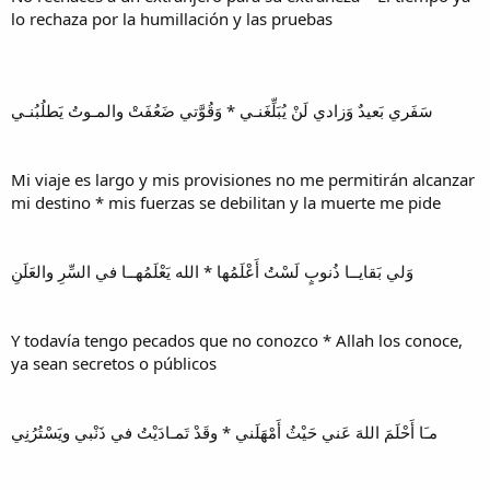
lo rechaza por la humillación y las pruebas
سَفَري بَعيدٌ وَزادي لَنْ يُبَلِّغَنـي * وَقُوَّتي ضَعُفَتْ والمـوتُ يَطلُبُنـي
Mi viaje es largo y mis provisiones no me permitirán alcanzar
mi destino * mis fuerzas se debilitan y la muerte me pide
وَلي بَقايــا ذُنوبٍ لَسْتُ أَعْلَمُها * الله يَعْلَمُهــا في السِّرِ والعَلَنِ
Y todavía tengo pecados que no conozco * Allah los conoce,
ya sean secretos o públicos
مـَا أَحْلَمَ اللهَ عَني حَيْثُ أَمْهَلَني * وقَدْ تَمـادَيْتُ في ذَنْبي ويَسْتُرُنِي