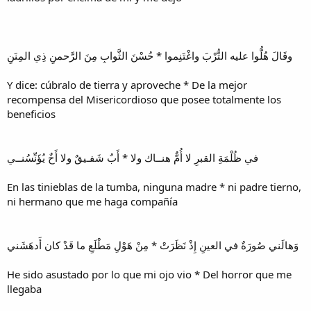
وقَالَ هُلُّوا عليه التُّرْبَ واغْتَنِموا * حُسْنَ الثَّوابِ مِنَ الرَّحمنِ ذِي المِنَنِ
Y dice: cúbralo de tierra y aproveche * De la mejor
recompensa del Misericordioso que posee totalmente los
beneficios
في ظُلْمَةِ القبرِ لا أُمٌّ هنــاك ولا * أَبٌ شَفـيقٌ ولا أَخٌ يُؤَنِّسُنــي
En las tinieblas de la tumba, ninguna madre * ni padre tierno,
ni hermano que me haga compañía
وَهالَني صُورَةٌ في العينِ إِذْ نَظَرَتْ * مِنْ هَوْلِ مَطْلَعِ ما قَدْ كان أَدهَشَني
He sido asustado por lo que mi ojo vio * Del horror que me
llegaba