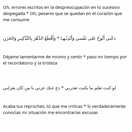
Oh, errores escritos en la despreocupación en lo sucesivo
despegada * Oh, pesares que se quedan en el corazón que
me consume
دَعْني أَنُوحُ عَلى نَفْسي وَأَنْدِبُـهـا * وَأَقْطَعُ الدَّهْرَ بِالتَّذْكِيـرِ وَالحَزَنِ
Déjame lamentarme de mismo y sentir * paso mi tiempo por
el recordatorio y la tristeza
لو كنت تعلم ما بكنت تعذرني * دع عنك عزني يا من كان يعزلني
Acaba tus reproches, tú que me criticas * Si verdaderamente
conocías mi situación me encontrarías excusas