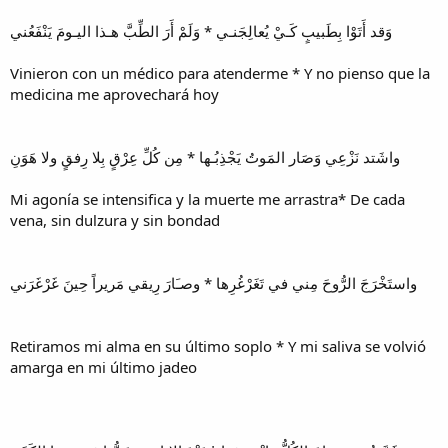
وَقد أَتَوْا بِطَبيبٍ كَـيْ يُعالِجَنـي * وَلَمْ أَرَ الطِّبَّ هـذا اليـومَ يَنْفَعُني
Vinieron con un médico para atenderme * Y no pienso que la
medicina me aprovechará hoy
واشَتد نَزْعِي وَصَار المَوتُ يَجْذِبُـها * مِن كُلِّ عِرْقٍ بِلا رِفقٍ ولا هَوَنِ
Mi agonía se intensifica y la muerte me arrastra* De cada
vena, sin dulzura y sin bondad
واستَخْرَجَ الرُّوحَ مِني في تَغَرْغُرِها * وصـَارَ رِيقي مَريراً حِينَ غَرْغَرَني
Retiramos mi alma en su último soplo * Y mi saliva se volvió
amarga en mi último jadeo