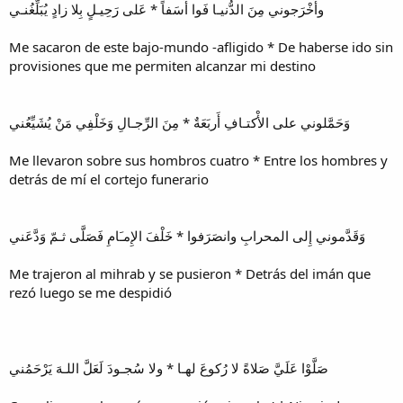
وأَخْرَجوني مِنَ الدُّنيـا فَوا أَسَفاً * عَلى رَحِيـلٍ بِلا زادٍ يُبَلِّغُنـي
Me sacaron de este bajo-mundo -afligido * De haberse ido sin
provisiones que me permiten alcanzar mi destino
وَحَمَّلوني على الأْكتـافِ أَربَعَةٌ * مِنَ الرِّجـالِ وَخَلْفِي مَنْ يُشَيِّعُني
Me llevaron sobre sus hombros cuatro * Entre los hombres y
detrás de mí el cortejo funerario
وَقَدَّموني إِلى المحرابِ وانصَرَفوا * خَلْفَ الإِمـَامِ فَصَلَّى ثـمّ وَدَّعَني
Me trajeron al mihrab y se pusieron * Detrás del imán que
rezó luego se me despidió
صَلَّوْا عَلَيَّ صَلاةً لا رُكوعَ لهـا * ولا سُجـودَ لَعَلَّ اللـهَ يَرْحَمُني