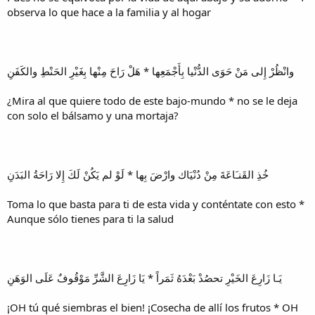
observa lo que hace a la familia y al hogar
وانْظُرْ إِلى مَنْ حَوَى الدُّنْيا بِأَجْمَعِها * هَلْ رَاحَ مِنْها بِغَيْرِ الحَنْطِ والكَفَنِ
¿Mira al que quiere todo de este bajo-mundo * no se le deja
con solo el bálsamo y una mortaja?
خُذِ القَنـَاعَةَ مِنْ دُنْيَاك وارْضَ بِها * لَوْ لم يَكُنْ لَكَ إِلا رَاحَةُ البَدَنِ
Toma lo que basta para ti de esta vida y conténtate con esto *
Aunque sólo tienes para ti la salud
يَـا زَارِعَ الخَيْرِ تحصُدْ بَعْدَهُ ثَمَراً * يَا زَارِعَ الشَّرِّ مَوْقُوفٌ عَلَى الوَهَنِ
¡OH tú qué siembras el bien! ¡Cosecha de allí los frutos * OH