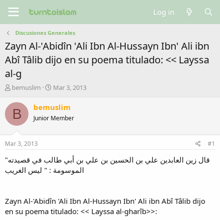
Log in
Discusiones Generales
Zayn Al-'Abidîn 'Ali Ibn Al-Hussayn Ibn' Ali ibn
Abî Tâlib dijo en su poema titulado: << Layssa
al-g
T
S
bemuslim
Mar 3, 2013
h
t
r
a
bemuslim
B
e
r
Junior Member
a
t
d
d
s
a
Mar 3, 2013
#1
t
t
a
e
"قال زين العابدين علي بن الحسين بن علي بن أبي طالب في قصيدته
r
الموسومة : " ليس الغريب
t
e
r
Zayn Al-'Abidîn 'Ali Ibn Al-Hussayn Ibn' Ali ibn Abî Tâlib dijo
en su poema titulado: << Layssa al-gharîb>>: