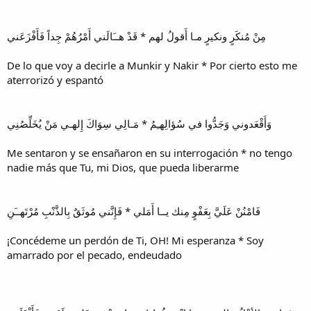
مِنْ مُنكَرٍ ونكيرٍ مـا أَقولُ لهم * قَدْ هــَالَني أَمْرُهُمْ جِداً فَأَفْزَعَني
De lo que voy a decirle a Munkir y Nakir * Por cierto esto me
aterrorizó y espantó
وَأَقْعَدوني وَجَدُّوا في سُؤالِهـِمُ * مَـالِي سِوَاكَ إِلهـي مَنْ يُخَلِّصُنِي
Me sentaron y se ensañaron en su interrogación * no tengo
nadie más que Tu, mi Dios, que pueda liberarme
فَامْنُنْ عَلَيَّ بِعَفْوٍ مِنك يــا أَمَلي * فَإِنَّني مُوثَقٌ بِالذَّنْبِ مُرْتَهــَنِ
¡Concédeme un perdón de Ti, OH! Mi esperanza * Soy
amarrado por el pecado, endeudado