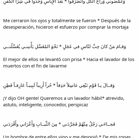
وَغَمَّضُوني وَراحَ الكُلُّ وانْصَرَفوا * بَعْدَ الإِياسِ وَجَدُّوا في شِرَا الكَفَنِ
Me cerraron los ojos y totalmente se fueron * Después de la
desesperación, hicieron el esfuerzo por comprar la mortaja
وَقـامَ مَنْ كانَ حِبَّ لنّاسِ في عَجَلٍ * نَحْوَ المُغَسِّلِ يَأْتينـي يُغَسِّلُنــي
El mejor de ellos se levantó con prisa * Hacia el lavador de los
muertos con el fin de lavarme
وَقــالَ يـا قَوْمِ نَبْغِي غاسِلاً حَذِقاً * حُراً أَرِيباً لَبِيبـاً عَارِفـاً فَطِنِ
¡Y dijo OH gente! Queremos a un lavador hábil* atrevido,
astuto, inteligente, conocedor, perspicaz
فَجــاءَني رَجُلٌ مِنْهُمْ فَجَرَّدَني * مِنَ الثِّيــابِ وَأَعْرَاني وأَفْرَدَني
Un hombre de entre ellos vino y me despojó * De mis ropas,