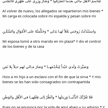
تَقاسمَ الأهْلُ مالي بعدما انْصَرَفُوا * وَصَارَ وِزْرِي عَلى ظَهْرِي فَأَثْقَلَني
Al volver de nuevo, los allegados se repartieron mis bienes *
Mi carga es colocada sobre mi espalda y pesan sobre mi
واستَبْدَلَتْ زَوجَتي بَعْلاً لهـا بَدَلي * وَحَكَّمَتْهُ على الأَمْوَالِ والسَّكَـنِ
Mi esposa tomó a otro marido en mi plaza* Y dio el control
de los bienes y de la casa
وَصَيَّرَتْ وَلَدي عَبْداً لِيَخْدُمَهــا * وَصَارَ مَـالي لهم حـِلاً بِلا ثَمَنِ
Hizo a mi hijo a un esclavo con el fin de que la sirva * Y mis
bienes se les han sido consagrados sin contrapartida
فَلا تَغُرَّنَّكَ الدُّنْيــا وَزِينَتُها * وانْظُرْ إلى فِعْلِهــا في الأَهْلِ والوَطَنِ
Pues no se equivoca por la vida de aquí abajo y su adorno * Y