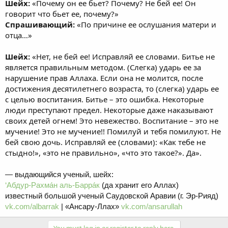
Шейх:
«Почему он ее бьет? Почему? Не бей ее! Он
говорит что бьет ее, почему?»
Спрашивающий:
«По причине ее ослушания матери и
отца…»
Шейх:
«Нет, не бей ее! Исправляй ее словами. Битье не
является правильным методом. (Слегка) ударь ее за
нарушение прав Аллаха. Если она не молится, после
достижения десятилетнего возраста, то (слегка) ударь ее
с целью воспитания. Битье – это ошибка. Некоторые
люди преступают предел. Некоторые даже наказывают
своих детей огнем! Это невежество. Воспитание – это не
мучение! Это не мучение!! Помилуй и тебя помилуют. Не
бей свою дочь. Исправляй ее (словами): «Как тебе не
стыдно!», «это не правильно», «что это такое?». Да».
— выдающийся ученый, шейх:
‘Абдур-Рахма́н аль-Барра́к
(да хранит его Аллах)
известный большой ученый Саудовской Аравии (г. Эр-Рияд)
vk.com/albarrak
| «Ансару-Ллах»
vk.com/ansarullah