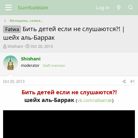
Log in
Женщины, семья...
Бить детей если не слушаются?! |
Fatwa
шейх аль-Баррак
T
S
Shishani
Oct 20, 2013
h
t
r
a
Shishani
e
r
moderator
Staff member
a
t
d
d
s
a
Oct 20, 2013
#1
t
t
a
e
Бить детей если не слушаются?!
r
шейх аль-Баррак
(
vk.com/albarrak
)
t
e
r