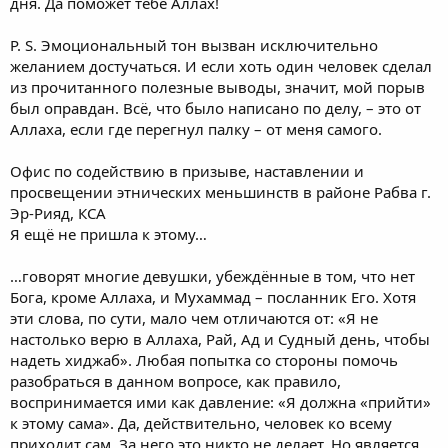
дня. Да поможет тебе Аллах!
P. S. Эмоциональный тон вызван исключительно
желанием достучаться. И если хоть один человек сделал
из прочитанного полезные выводы, значит, мой порыв
был оправдан. Всё, что было написано по делу, – это от
Аллаха, если где перегнул палку – от меня самого.
Офис по содействию в призыве, наставлении и
просвещении этнических меньшинств в районе Рабва г.
Эр-Рияд, КСА
Я ещё не пришла к этому…
…говорят многие девушки, убеждённые в том, что нет
Бога, кроме Аллаха, и Мухаммад – посланник Его. Хотя
эти слова, по сути, мало чем отличаются от: «Я не
настолько верю в Аллаха, Рай, Ад и Судный день, чтобы
надеть хиджаб». Любая попытка со стороны помочь
разобраться в данном вопросе, как правило,
воспринимается ими как давление: «Я должна «прийти»
к этому сама». Да, действительно, человек ко всему
приходит сам. За него это никто не делает. Но является