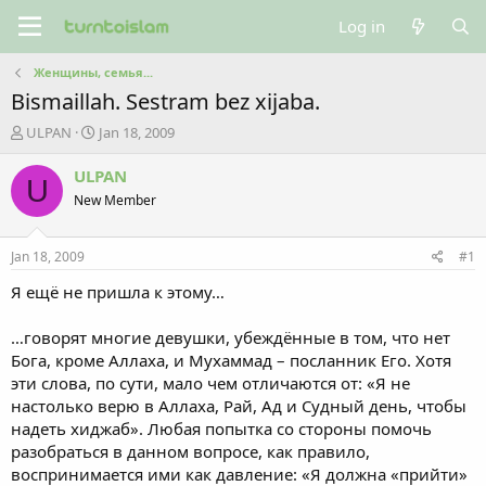
Log in
Женщины, семья...
Bismaillah. Sestram bez xijaba.
T
S
ULPAN
Jan 18, 2009
h
t
r
a
ULPAN
U
e
r
New Member
a
t
d
d
s
a
Jan 18, 2009
#1
t
t
a
e
Я ещё не пришла к этому…
r
t
…говорят многие девушки, убеждённые в том, что нет
e
Бога, кроме Аллаха, и Мухаммад – посланник Его. Хотя
r
эти слова, по сути, мало чем отличаются от: «Я не
настолько верю в Аллаха, Рай, Ад и Судный день, чтобы
надеть хиджаб». Любая попытка со стороны помочь
разобраться в данном вопросе, как правило,
воспринимается ими как давление: «Я должна «прийти»