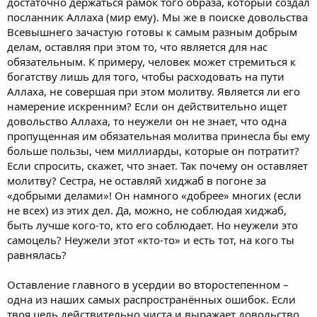
достаточно держаться рамок того образа, который создал
посланник Аллаха (мир ему). Мы же в поиске довольства
Всевышнего зачастую готовы к самым разным добрым
делам, оставляя при этом то, что является для нас
обязательным. К примеру, человек может стремиться к
богатству лишь для того, чтобы расходовать на пути
Аллаха, не совершая при этом молитву. Является ли его
намерение искренним? Если он действительно ищет
довольство Аллаха, то неужели он не знает, что одна
пропущенная им обязательная молитва принесла бы ему
больше пользы, чем миллиарды, которые он потратит?
Если спросить, скажет, что знает. Так почему он оставляет
молитву? Сестра, не оставляй хиджаб в погоне за
«добрыми делами»! Он намного «добрее» многих (если
не всех) из этих дел. Да, можно, не соблюдая хиджаб,
быть лучше кого-то, кто его соблюдает. Но неужели это
самоцель? Неужели этот «кто-то» и есть тот, на кого ты
равнялась?
Оставление главного в усердии во второстепенном –
одна из наших самых распространённых ошибок. Если
твоя цель действительно чиста и выражает довольство