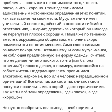
проблемы – опять же в непонимании того, что есть
плохо, а что – хорошо. Стоит сделать ислам
единственным источником определения этих понятий,
как всё встанет на свои места. Мусульманин имеет
уникальный стержень, жёсткий в основах и гибкий в
ответвлениях, – шариат, держась за который он никогда
не перепутает плохое с хорошим. Плывя же по течению
вместе с окружающим обществом, мы очень скоро
поменяем эти понятия местами. Само слово «ислам»
означает покорность Всевышнему. И если мусульманка,
не соблюдая предписанную ей форму одежды, считает,
что не делает ничего плохого, то что (как бы она
ответила?) плохого делает, к примеру, женившийся на
собаке житель Нидерландов? Чем провинился
алкоголик, наркоман, вор или человек нетрадиционной
ориентации? Все они, так же как и ты, считают свои
поступки правильными, а порой – даже героическими.
Как же ты всё-таки определяешь, где «плохо», а где
«хорошо»?
Не нужно изобретать велосипед – необходимо и