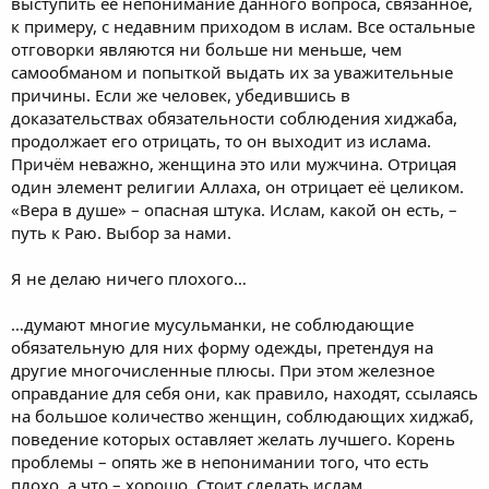
выступить её непонимание данного вопроса, связанное,
к примеру, с недавним приходом в ислам. Все остальные
отговорки являются ни больше ни меньше, чем
самообманом и попыткой выдать их за уважительные
причины. Если же человек, убедившись в
доказательствах обязательности соблюдения хиджаба,
продолжает его отрицать, то он выходит из ислама.
Причём неважно, женщина это или мужчина. Отрицая
один элемент религии Аллаха, он отрицает её целиком.
«Вера в душе» – опасная штука. Ислам, какой он есть, –
путь к Раю. Выбор за нами.
Я не делаю ничего плохого…
…думают многие мусульманки, не соблюдающие
обязательную для них форму одежды, претендуя на
другие многочисленные плюсы. При этом железное
оправдание для себя они, как правило, находят, ссылаясь
на большое количество женщин, соблюдающих хиджаб,
поведение которых оставляет желать лучшего. Корень
проблемы – опять же в непонимании того, что есть
плохо, а что – хорошо. Стоит сделать ислам