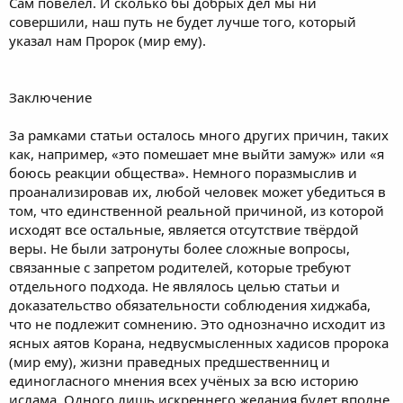
Сам повелел. И сколько бы добрых дел мы ни
совершили, наш путь не будет лучше того, который
указал нам Пророк (мир ему).
Заключение
За рамками статьи осталось много других причин, таких
как, например, «это помешает мне выйти замуж» или «я
боюсь реакции общества». Немного поразмыслив и
проанализировав их, любой человек может убедиться в
том, что единственной реальной причиной, из которой
исходят все остальные, является отсутствие твёрдой
веры. Не были затронуты более сложные вопросы,
связанные с запретом родителей, которые требуют
отдельного подхода. Не являлось целью статьи и
доказательство обязательности соблюдения хиджаба,
что не подлежит сомнению. Это однозначно исходит из
ясных аятов Корана, недвусмысленных хадисов пророка
(мир ему), жизни праведных предшественниц и
единогласного мнения всех учёных за всю историю
ислама. Одного лишь искреннего желания будет вполне