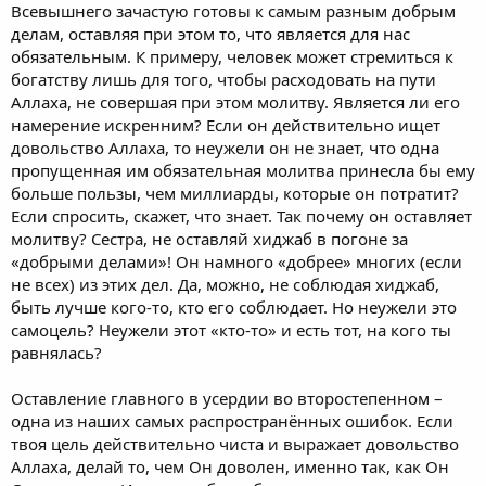
Всевышнего зачастую готовы к самым разным добрым
делам, оставляя при этом то, что является для нас
обязательным. К примеру, человек может стремиться к
богатству лишь для того, чтобы расходовать на пути
Аллаха, не совершая при этом молитву. Является ли его
намерение искренним? Если он действительно ищет
довольство Аллаха, то неужели он не знает, что одна
пропущенная им обязательная молитва принесла бы ему
больше пользы, чем миллиарды, которые он потратит?
Если спросить, скажет, что знает. Так почему он оставляет
молитву? Сестра, не оставляй хиджаб в погоне за
«добрыми делами»! Он намного «добрее» многих (если
не всех) из этих дел. Да, можно, не соблюдая хиджаб,
быть лучше кого-то, кто его соблюдает. Но неужели это
самоцель? Неужели этот «кто-то» и есть тот, на кого ты
равнялась?
Оставление главного в усердии во второстепенном –
одна из наших самых распространённых ошибок. Если
твоя цель действительно чиста и выражает довольство
Аллаха, делай то, чем Он доволен, именно так, как Он