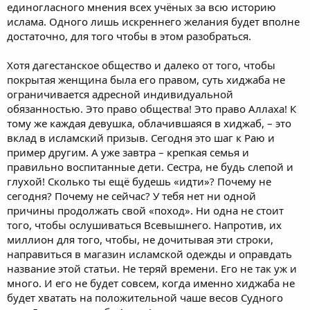
единогласного мнения всех учёных за всю историю
ислама. Одного лишь искреннего желания будет вполне
достаточно, для того чтобы в этом разобраться.
Хотя дагестанское общество и далеко от того, чтобы
покрытая женщина была его правом, суть хиджаба не
ограничивается адресной индивидуальной
обязанностью. Это право общества! Это право Аллаха! К
тому же каждая девушка, облачившаяся в хиджаб, – это
вклад в исламский призыв. Сегодня это шаг к Раю и
пример другим. А уже завтра – крепкая семья и
правильно воспитанные дети. Сестра, не будь слепой и
глухой! Сколько ты ещё будешь «идти»? Почему не
сегодня? Почему не сейчас? У тебя нет ни одной
причины продолжать свой «поход». Ни одна не стоит
того, чтобы ослушиваться Всевышнего. Напротив, их
миллион для того, чтобы, не дочитывая эти строки,
направиться в магазин исламской одежды и оправдать
название этой статьи. Не теряй времени. Его не так уж и
много. И его не будет совсем, когда именно хиджаба не
будет хватать на положительной чаше весов Судного