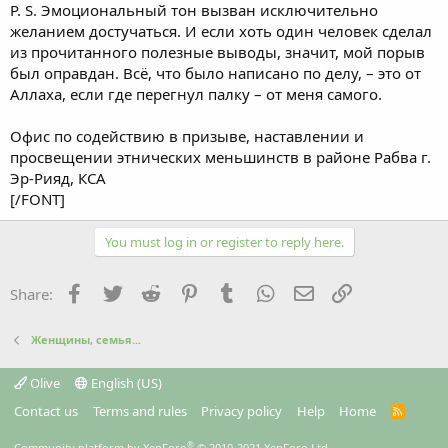
P. S. Эмоциональный тон вызван исключительно
желанием достучаться. И если хоть один человек сделал
из прочитанного полезные выводы, значит, мой порыв
был оправдан. Всё, что было написано по делу, – это от
Аллаха, если где перегнул палку – от меня самого.
Офис по содействию в призыве, наставлении и
просвещении этнических меньшинств в районе Рабва г.
Эр-Рияд, КСА
[/FONT]
You must log in or register to reply here.
Facebook
Twitter
Reddit
Pinterest
Tumblr
WhatsApp
Email
Link
Share:
Женщины, семья...
Olive
English (US)
Contact us
Terms and rules
Privacy policy
Help
Home
R
S
S
®
Community platform by XenForo
© 2010-2021 XenForo Ltd.