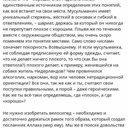
единственным источником определения этих понятий,
как всё встанет на свои места. Мусульманин имеет
уникальный стержень, жёсткий в основах и гибкий в
ответвлениях, – шариат, держась за который он никогда
не перепутает плохое с хорошим. Плывя же по течению
вместе с окружающим обществом, мы очень скоро
поменяем эти понятия местами. Само слово «ислам»
означает покорность Всевышнему. И если мусульманка,
не соблюдая предписанную ей форму одежды, считает,
что не делает ничего плохого, то что (как бы она
ответила?) плохого делает, к примеру, женившийся на
собаке житель Нидерландов? Чем провинился
алкоголик, наркоман, вор или человек нетрадиционной
ориентации? Все они, так же как и ты, считают свои
поступки правильными, а порой – даже героическими.
Как же ты всё-таки определяешь, где «плохо», а где
«хорошо»?
Не нужно изобретать велосипед – необходимо и
достаточно держаться рамок того образа, который создал
посланник Аллаха (мир ему). Мы же в поиске довольства