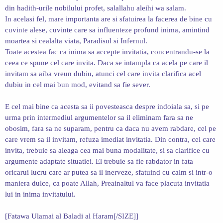
din hadith-urile nobilului profet, salallahu aleihi wa salam.
In acelasi fel, mare importanta are si sfatuirea la facerea de bine cu
cuvinte alese, cuvinte care sa influenteze profund inima, amintind
moartea si cealalta viata, Paradisul si Infernul.
Toate acestea fac ca inima sa accepte invitatia, concentrandu-se la
ceea ce spune cel care invita. Daca se intampla ca acela pe care il
invitam sa aiba vreun dubiu, atunci cel care invita clarifica acel
dubiu in cel mai bun mod, evitand sa fie sever.
E cel mai bine ca acesta sa ii povesteasca despre indoiala sa, si pe
urma prin intermediul argumentelor sa il eliminam fara sa ne
obosim, fara sa ne suparam, pentru ca daca nu avem rabdare, cel pe
care vrem sa il invitam, refuza imediat invitatia. Din contra, cel care
invita, trebuie sa aleaga cea mai buna modalitate, si sa clarifice cu
argumente adaptate situatiei. El trebuie sa fie rabdator in fata
oricarui lucru care ar putea sa il inerveze, sfatuind cu calm si intr-o
maniera dulce, ca poate Allah, Preainaltul va face placuta invitatia
lui in inima invitatului.
[Fatawa Ulamai al Baladi al Haram[/SIZE]]