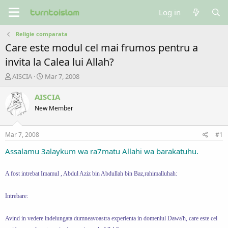
Log in
Religie comparata
Care este modul cel mai frumos pentru a
invita la Calea lui Allah?
T
S
AISCIA
Mar 7, 2008
h
t
r
a
AISCIA
e
r
New Member
a
t
d
d
s
a
Mar 7, 2008
#1
t
t
a
e
Assalamu 3alaykum wa ra7matu Allahi wa barakatuhu.
r
t
A fost intrebat Imamul , Abdul Aziz bin Abdullah bin Baz,rahimalluhah:
e
r
Intrebare:
Avind in vedere indelungata dumneavoastra experienta in domeniul Dawa'h, care este cel