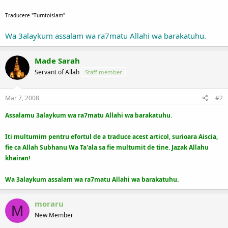
Traducere "Turntoislam"
Wa 3alaykum assalam wa ra7matu Allahi wa barakatuhu.
Made Sarah
Servant of Allah
Staff member
Mar 7, 2008
#2
Assalamu 3alaykum wa ra7matu Allahi wa barakatuhu.
Iti multumim pentru efortul de a traduce acest articol, surioara Aiscia,
fie ca Allah Subhanu Wa Ta'ala sa fie multumit de tine. Jazak Allahu
khairan!
Wa 3alaykum assalam wa ra7matu Allahi wa barakatuhu.
moraru
M
New Member