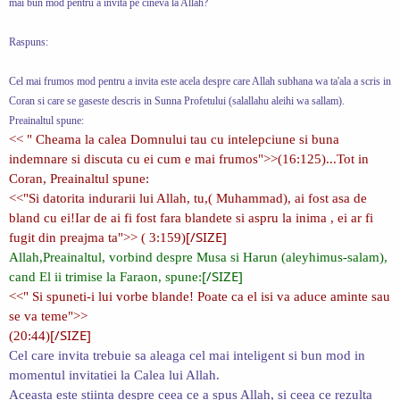
mai bun mod pentru a invita pe cineva la Allah?
Raspuns:
Cel mai frumos mod pentru a invita este acela despre care Allah subhana wa ta'ala a scris in
Coran si care se gaseste descris in Sunna Profetului (salallahu aleihi wa sallam).
Preainaltul spune:
<< " Cheama la calea Domnului tau cu intelepciune si buna
indemnare si discuta cu ei cum e mai frumos">>(16:125)...Tot in
Coran, Preainaltul spune:
<<"Si datorita indurarii lui Allah, tu,( Muhammad), ai fost asa de
bland cu ei!Iar de ai fi fost fara blandete si aspru la inima , ei ar fi
[/SIZE]
fugit din preajma ta">> ( 3:159)
Allah,Preainaltul, vorbind despre Musa si Harun (aleyhimus-salam),
[/SIZE]
cand El ii trimise la Faraon, spune:
<<" Si spuneti-i lui vorbe blande! Poate ca el isi va aduce aminte sau
se va teme">>
[/SIZE]
(20:44)
Cel care invita trebuie sa aleaga cel mai inteligent si bun mod in
momentul invitatiei la Calea lui Allah.
Aceasta este stiinta despre ceea ce a spus Allah, si ceea ce rezulta