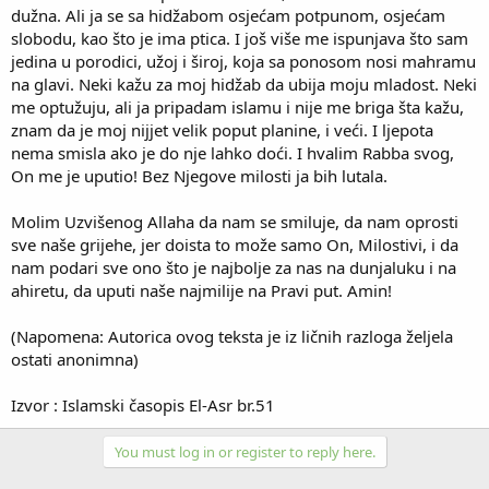
dužna. Ali ja se sa hidžabom osjećam potpunom, osjećam
slobodu, kao što je ima ptica. I još više me ispunjava što sam
jedina u porodici, užoj i široj, koja sa ponosom nosi mahramu
na glavi. Neki kažu za moj hidžab da ubija moju mladost. Neki
me optužuju, ali ja pripadam islamu i nije me briga šta kažu,
znam da je moj nijjet velik poput planine, i veći. I ljepota
nema smisla ako je do nje lahko doći. I hvalim Rabba svog,
On me je uputio! Bez Njegove milosti ja bih lutala.
Molim Uzvišenog Allaha da nam se smiluje, da nam oprosti
sve naše grijehe, jer doista to može samo On, Milostivi, i da
nam podari sve ono što je najbolje za nas na dunjaluku i na
ahiretu, da uputi naše najmilije na Pravi put. Amin!
(Napomena: Autorica ovog teksta je iz ličnih razloga željela
ostati anonimna)
Izvor : Islamski časopis El-Asr br.51
You must log in or register to reply here.