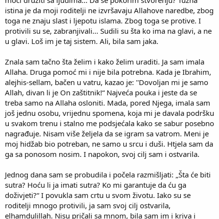
istina je da moji roditelji ne izvršavaju Allahove naredbe, zbog
toga ne znaju slast i ljepotu islama. Zbog toga se protive. I
protivili su se, zabranjivali... Sudili su šta ko ima na glavi, a ne
u glavi. Loš im je taj sistem. Ali, bila sam jaka.
Znala sam tačno šta želim i kako želim uraditi. Ja sam imala
Allaha. Druga pomoć mi i nije bila potrebna. Kada je Ibrahim,
alejhis-sellam, bačen u vatru, kazao je: ''Dovoljan mi je samo
Allah, divan li je On zaštitnik!“ Najveća pouka i jeste da se
treba samo na Allaha osloniti. Mada, pored Njega, imala sam
još jednu osobu, vrijednu spomena, koja mi je davala podršku
u svakom trenu i stalno me podsjećala kako se sabur posebno
nagrađuje. Nisam više željela da se igram sa vatrom. Meni je
moj hidžab bio potreban, ne samo u srcu i duši. Htjela sam da
ga sa ponosom nosim. I napokon, svoj cilj sam i ostvarila.
Jednog dana sam se probudila i počela razmišljati: „Šta će biti
sutra? Hoću li ja imati sutra? Ko mi garantuje da ću ga
doživjeti?“ I povukla sam crtu u svom životu. Iako su se
roditelji mnogo protivili, ja sam svoj cilj ostvarila,
elhamdulillah. Nisu pričali sa mnom, bila sam im i kriva i