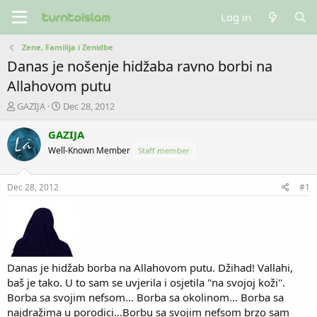
Log in
Zene, Familija i Zenidbe
Danas je nošenje hidžaba ravno borbi na
Allahovom putu
T
S
GAZIJA
Dec 28, 2012
h
t
r
a
GAZIJA
e
r
Well-Known Member
Staff member
a
t
d
d
s
a
Dec 28, 2012
#1
t
t
a
e
r
t
e
r
Danas je hidžab borba na Allahovom putu. Džihad! Vallahi,
baš je tako. U to sam se uvjerila i osjetila ''na svojoj koži''.
Borba sa svojim nefsom... Borba sa okolinom... Borba sa
najdražima u porodici...Borbu sa svojim nefsom brzo sam