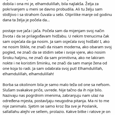
dobila i ona mi je, elhamdulillah, bila najlakša. Želja za
pokrivanjem u meni se davno probudila. Ali tu želju sam
stidljivo i sa strahom čuvala u sebi. Otprilike manje od godinu
dana ta želja je počela da...
postaje sve jača i jača. Počela sam da mijenjam svoj način
života i da se prilagođavam hidžabu. U nekim trenucima čak
sam osjećala da ga nosim. Ja sam osjećala svoj hidžab! I, ako
ne nosim štikle, ne znači da nisam moderna, ako obaram svoj
pogled, ne znači da se stidim sebe i svoje vjere, ako nosim
široku haljinu, ne znači da sam primitivna, ako ne lakiram
nokte i ne koristim šminku, ne znači da sam manje žena od
one koja to radi. Ja sam odabrala svoj put! Elhamdulillah,
elhamdulillah, elhamdulillah!
Borba sa okolinom bila je samo malo teža od one sa nefsom.
Slušam svakakve priče, uvrede. Nije tačno da ih nije bilo.
Nazivaju nas pogrdnim imenima, zabranjuju nam ulaz na
određena mjesta, postavljaju neugodna pitanja. Ma ni to me
nije zanimalo. Sjetim se samo kroz šta sve je Poslanik,
sallallahu alejhi ve sellem, prolazio. Kakve bitke i ratove je on