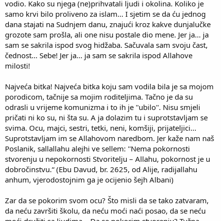
vodio. Kako su njega (ne)prihvatali ljudi i okolina. Koliko je
samo krvi bilo proliveno za islam... I sjetim se da ću jednog
dana stajati na Sudnjem danu, znajući kroz kakve dunjalučke
grozote sam prošla, ali one nisu postale dio mene. Jer ja... ja
sam se sakrila ispod svog hidžaba. Sačuvala sam svoju čast,
čednost... Sebe! Jer ja... ja sam se sakrila ispod Allahove
milosti!
Najveća bitka! Najveća bitka koju sam vodila bila je sa mojom
porodicom, tačnije sa mojim roditeljima. Tačno je da su
odrasli u vrijeme komunizma i to ih je ''ubilo''. Nisu smjeli
pričati ni ko su, ni šta su. A ja dolazim tu i suprotstavljam se
svima. Ocu, majci, sestri, tetki, neni, komšiji, prijateljici...
Suprotstavljam im se Allahovom naredbom. Jer kaže nam naš
Poslanik, sallallahu alejhi ve sellem: ''Nema pokornosti
stvorenju u nepokornosti Stvoritelju – Allahu, pokornost je u
dobročinstvu.“ (Ebu Davud, br. 2625, od Alije, radijallahu
anhum, vjerodostojnim ga je ocijenio šejh Albani)
Zar da se pokorim svom ocu? Što misli da se tako zatvaram,
da neću završiti školu, da neću moći naći posao, da se neću
moći družiti sa ljudima... Da se pokorim stvorenju? Tužna