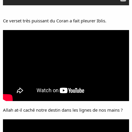
Ce verset très puissant du Coran a fait pleurer Iblis.
Allah at-il caché notre destin dans les lignes de nos mains ?