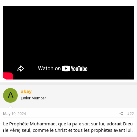
akay
A
Junior Member
May 10, 2024
#22
Le Prophète Muhammad, que la paix soit sur lui, adorait Dieu
(le Père) seul, comme le Christ et tous les prophètes avant lui.