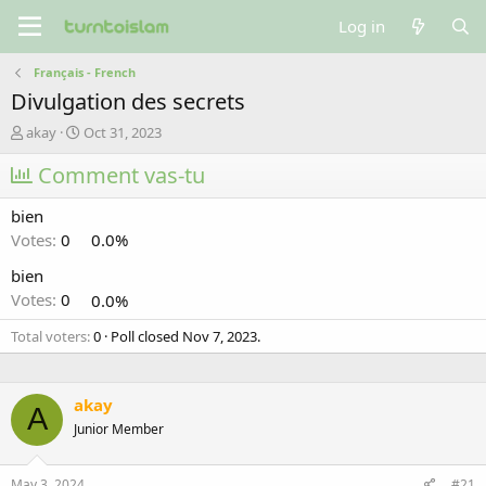
Log in
Français - French
Divulgation des secrets
T
S
akay
Oct 31, 2023
h
t
r
Comment vas-tu
a
e
r
a
t
bien
d
d
Votes:
0
0.0%
s
a
t
t
bien
a
e
Votes:
0
0.0%
r
t
Total voters
0
Poll closed
Nov 7, 2023
.
e
r
akay
A
Junior Member
May 3, 2024
#21