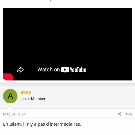
akay
A
Junior Member
May 24, 2024
#24
En Islam, il n'y a pas d'intermédiaires,