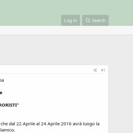
Log in
Search
#1
ba
ne
RORISTI”
 che dal 22 Aprile al 24 Aprile 2016 avrà luogo la
slamico.