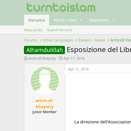
Forums
What's new
Members
New posts
Search forums
Forums
Other Languages
Italiano - Italian
Articoli Va
Esposizione del Lib
Alhamdulillah
T
S
amin-el-khayaty
Apr 11, 2016
h
t
r
a
Apr 11, 2016
e
r
a
t
d
d
s
a
t
t
amin-el-
a
e
r
khayaty
t
Junior Member
e
r
La direzione dell’Associazio