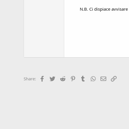
N.B. Ci dispiace avvisare
Facebook
Twitter
Reddit
Pinterest
Tumblr
WhatsApp
Email
Link
Share: