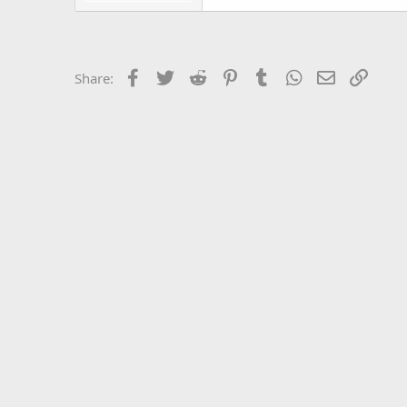
Facebook
Twitter
Reddit
Pinterest
Tumblr
WhatsApp
Email
Link
Share: