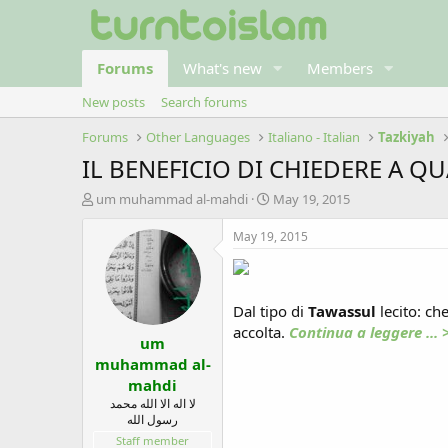
Forums
What's new
Members
New posts
Search forums
Forums
Other Languages
Italiano - Italian
Tazkiyah
IL BENEFICIO DI CHIEDERE A Q
T
S
um muhammad al-mahdi
May 19, 2015
h
t
r
a
May 19, 2015
e
r
a
t
d
d
s
a
Dal tipo di
Tawassul
lecito: ch
t
t
accolta.
Continua a leggere ... 
um
a
e
r
muhammad al-
t
mahdi
e
لا اله الا الله محمد
r
رسول الله
Staff member