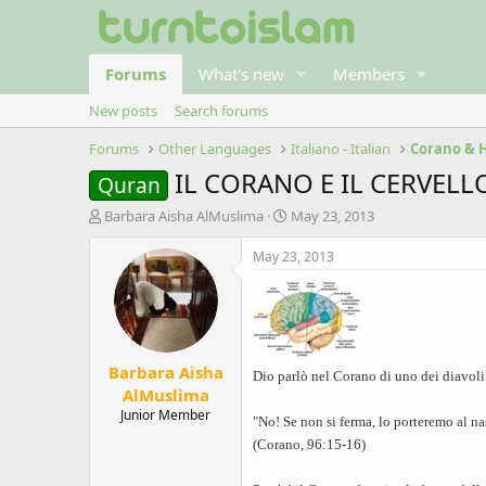
Forums
What's new
Members
New posts
Search forums
Forums
Other Languages
Italiano - Italian
Corano & 
IL CORANO E IL CERVELL
Quran
T
S
Barbara Aisha AlMuslima
May 23, 2013
h
t
r
a
May 23, 2013
e
r
a
t
d
d
s
a
t
t
Barbara Aisha
a
e
Dio parlò nel Corano di uno dei diavol
r
AlMuslima
t
Junior Member
"No! Se non si ferma, lo porteremo al nas
e
(Corano, 96:15-16)
r