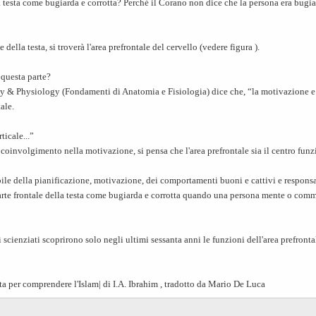
 testa come bugiarda e corrotta? Perché il Corano non dice che la persona era bugiarda
e della testa, si troverà l'area prefrontale del cervello (vedere figura ).
 questa parte?
my & Physiology (Fondamenti di Anatomia e Fisiologia) dice che, “la motivazione e 
tale.
ticale...”
uo coinvolgimento nella motivazione, si pensa che l'area prefrontale sia il centro funzi
bile della pianificazione, motivazione, dei comportamenti buoni e cattivi e responsa
parte frontale della testa come bugiarda e corrotta quando una persona mente o comm
scienziati scoprirono solo negli ultimi sessanta anni le funzioni dell'area prefronta
ata per comprendere l'Islam| di I.A. Ibrahim , tradotto da Mario De Luca