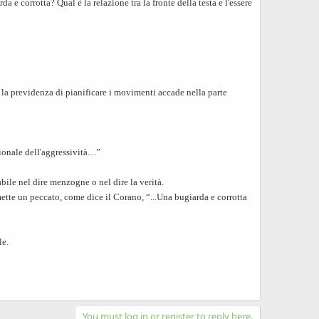
 e corrotta? Qual è la relazione tra la fronte della testa e l'essere
la previdenza di pianificare i movimenti accade nella parte
onale dell'aggressività....”
bile nel dire menzogne o nel dire la verità.
ette un peccato, come dice il Corano, “...Una bugiarda e corrotta
le.
You must log in or register to reply here.