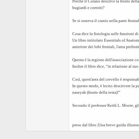
Perché il Corano descrive la fronte della
bugiardi e corrotti?
Se si osserva il cranio nella parte frontal
Cosa dice la fisiologia sulle funzioni di
Un libro intitolato Essentials of Anato
anteriore dei lobi frontali, l'area prefron
Questa è la regione dell'associazione cor
Inoltre il libro dice, “in relazione al s
Così, quest'area del cervello è responsa
In questo modo, è lecito descrivere la 
naseyah (fronte della testa)!”
Secondo il professor Keith L. Moore, gli 
preso dal libro |Una breve guida illustr