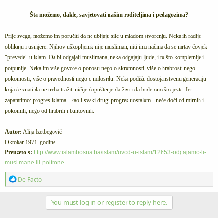
Šta možemo, dakle, savjetovati našim roditeljima i pedagozima?
Prije svega, možemo im poručiti da ne ubijaju sile u mladom stvorenju. Neka ih radije
oblikuju i usmjere. Njihov uškopljenik nije musliman, niti ima načina da se mrtav čovjek
"prevede" u islam. Da bi odgajali muslimana, neka odgajaju ljude, i to što kompletnije i
potpunije. Neka im više govore o ponosu nego o skromnosti, više o hrabrosti nego
pokornosti, više o pravednosti nego o milosrđu. Neka podižu dostojanstvenu generaciju
koja će znati da ne treba tražiti ničije dopuštenje da živi i da bude ono što jeste. Jer
zapamtimo: progres islama - kao i svaki drugi progres uostalom - neće doći od mirnih i
pokornih, nego od hrabrih i buntovnih.
Autor:
Alija Izetbegović
Oktobar 1971. godine
Preuzeto s:
http://www.islambosna.ba/islam/uvod-u-islam/12653-odgajamo-li-
muslimane-ili-poltrone
R
De Facto
e
a
c
You must log in or register to reply here.
t
i