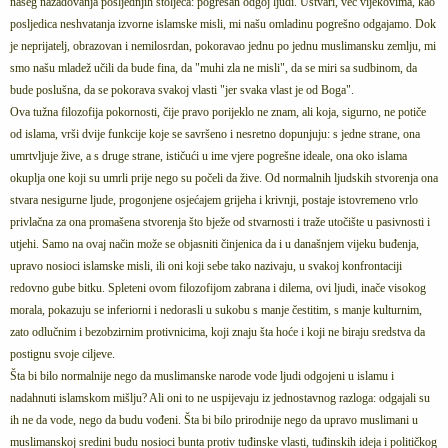
našeg nazadovanja posljednjih stoljeća: pogrešan odgoj ljudi. Ustvari, već vijekovima, kao
posljedica neshvatanja izvorne islamske misli, mi našu omladinu pogrešno odgajamo. Dok
je neprijatelj, obrazovan i nemilosrdan, pokoravao jednu po jednu muslimansku zemlju, mi
smo našu mladež učili da bude fina, da "muhi zla ne misli", da se miri sa sudbinom, da
bude poslušna, da se pokorava svakoj vlasti "jer svaka vlast je od Boga".
Ova tužna filozofija pokornosti, čije pravo porijeklo ne znam, ali koja, sigurno, ne potiče
od islama, vrši dvije funkcije koje se savršeno i nesretno dopunjuju: s jedne strane, ona
umrtvljuje žive, a s druge strane, ističući u ime vjere pogrešne ideale, ona oko islama
okuplja one koji su umrli prije nego su počeli da žive. Od normalnih ljudskih stvorenja ona
stvara nesigurne ljude, progonjene osjećajem grijeha i krivnji, postaje istovremeno vrlo
privlačna za ona promašena stvorenja što bježe od stvarnosti i traže utočište u pasivnosti i
utjehi. Samo na ovaj način može se objasniti činjenica da i u današnjem vijeku buđenja,
upravo nosioci islamske misli, ili oni koji sebe tako nazivaju, u svakoj konfrontaciji
redovno gube bitku. Spleteni ovom filozofijom zabrana i dilema, ovi ljudi, inače visokog
morala, pokazuju se inferiorni i nedorasli u sukobu s manje čestitim, s manje kulturnim,
zato odlučnim i bezobzirnim protivnicima, koji znaju šta hoće i koji ne biraju sredstva da
postignu svoje ciljeve.
Šta bi bilo normalnije nego da muslimanske narode vode ljudi odgojeni u islamu i
nadahnuti islamskom mišlju? Ali oni to ne uspijevaju iz jednostavnog razloga: odgajali su
ih ne da vode, nego da budu vođeni. Šta bi bilo prirodnije nego da upravo muslimani u
muslimanskoj sredini budu nosioci bunta protiv tuđinske vlasti, tuđinskih ideja i političkog