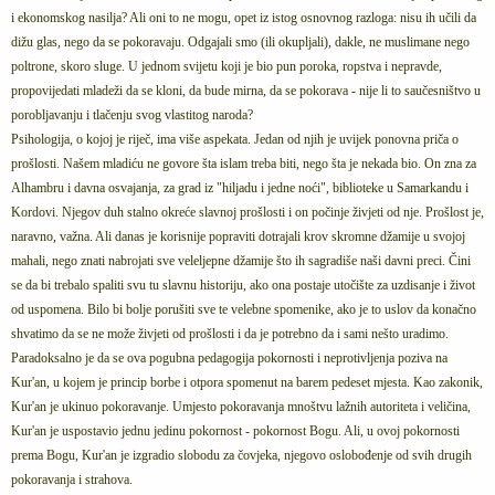
i ekonomskog nasilja? Ali oni to ne mogu, opet iz istog osnovnog razloga: nisu ih učili da
dižu glas, nego da se pokoravaju. Odgajali smo (ili okupljali), dakle, ne muslimane nego
poltrone, skoro sluge. U jednom svijetu koji je bio pun poroka, ropstva i nepravde,
propovijedati mladeži da se kloni, da bude mirna, da se pokorava - nije li to saučesništvo u
porobljavanju i tlačenju svog vlastitog naroda?
Psihologija, o kojoj je riječ, ima više aspekata. Jedan od njih je uvijek ponovna priča o
prošlosti. Našem mladiću ne govore šta islam treba biti, nego šta je nekada bio. On zna za
Alhambru i davna osvajanja, za grad iz "hiljadu i jedne noći", biblioteke u Samarkandu i
Kordovi. Njegov duh stalno okreće slavnoj prošlosti i on počinje živjeti od nje. Prošlost je,
naravno, važna. Ali danas je korisnije popraviti dotrajali krov skromne džamije u svojoj
mahali, nego znati nabrojati sve veleljepne džamije što ih sagradiše naši davni preci. Čini
se da bi trebalo spaliti svu tu slavnu historiju, ako ona postaje utočište za uzdisanje i život
od uspomena. Bilo bi bolje porušiti sve te velebne spomenike, ako je to uslov da konačno
shvatimo da se ne može živjeti od prošlosti i da je potrebno da i sami nešto uradimo.
Paradoksalno je da se ova pogubna pedagogija pokornosti i neprotivljenja poziva na
Kur'an, u kojem je princip borbe i otpora spomenut na barem pedeset mjesta. Kao zakonik,
Kur'an je ukinuo pokoravanje. Umjesto pokoravanja mnoštvu lažnih autoriteta i veličina,
Kur'an je uspostavio jednu jedinu pokornost - pokornost Bogu. Ali, u ovoj pokornosti
prema Bogu, Kur'an je izgradio slobodu za čovjeka, njegovo oslobođenje od svih drugih
pokoravanja i strahova.