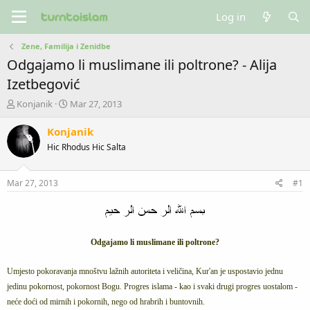
Log in
Zene, Familija i Zenidbe
Odgajamo li muslimane ili poltrone? - Alija
Izetbegović
T
S
Konjanik
Mar 27, 2013
h
t
r
a
Konjanik
e
r
Hic Rhodus Hic Salta
a
t
d
d
s
a
Mar 27, 2013
#1
t
t
a
e
r
t
e
Odgajamo li muslimane ili poltrone?
r
Umjesto pokoravanja mnoštvu lažnih autoriteta i veličina, Kur'an je uspostavio jednu
jedinu pokornost, pokornost Bogu. Progres islama - kao i svaki drugi progres uostalom -
neće doći od mirnih i pokornih, nego od hrabrih i buntovnih.