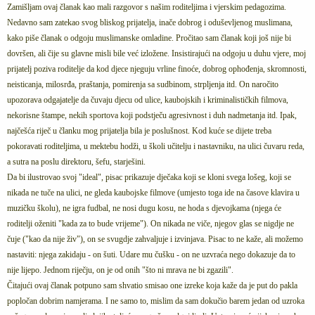
Zamišljam ovaj članak kao mali razgovor s našim roditeljima i vjerskim pedagozima.
Nedavno sam zatekao svog bliskog prijatelja, inače dobrog i oduševljenog muslimana,
kako piše članak o odgoju muslimanske omladine. Pročitao sam članak koji još nije bi
dovršen, ali čije su glavne misli bile već izložene. Insistirajući na odgoju u duhu vjere, moj
prijatelj poziva roditelje da kod djece njeguju vrline finoće, dobrog ophođenja, skromnosti,
neisticanja, milosrđa, praštanja, pomirenja sa sudbinom, strpljenja itd. On naročito
upozorava odgajatelje da čuvaju djecu od ulice, kaubojskih i kriminalističkih filmova,
nekorisne štampe, nekih sportova koji podstječu agresivnost i duh nadmetanja itd. Ipak,
najčešća riječ u članku mog prijatelja bila je poslušnost. Kod kuće se dijete treba
pokoravati roditeljima, u mektebu hodži, u školi učitelju i nastavniku, na ulici čuvaru reda,
a sutra na poslu direktoru, šefu, starješini.
Da bi ilustrovao svoj "ideal", pisac prikazuje dječaka koji se kloni svega lošeg, koji se
nikada ne tuče na ulici, ne gleda kaubojske filmove (umjesto toga ide na časove klavira u
muzičku školu), ne igra fudbal, ne nosi dugu kosu, ne hoda s djevojkama (njega će
roditelji oženiti "kada za to bude vrijeme"). On nikada ne viče, njegov glas se nigdje ne
čuje ("kao da nije živ"), on se svugdje zahvaljuje i izvinjava. Pisac to ne kaže, ali možemo
nastaviti: njega zakidaju - on šuti. Udare mu čušku - on ne uzvraća nego dokazuje da to
nije lijepo. Jednom riječju, on je od onih "što ni mrava ne bi zgazili".
Čitajući ovaj članak potpuno sam shvatio smisao one izreke koja kaže da je put do pakla
popločan dobrim namjerama. I ne samo to, mislim da sam dokučio barem jedan od uzroka