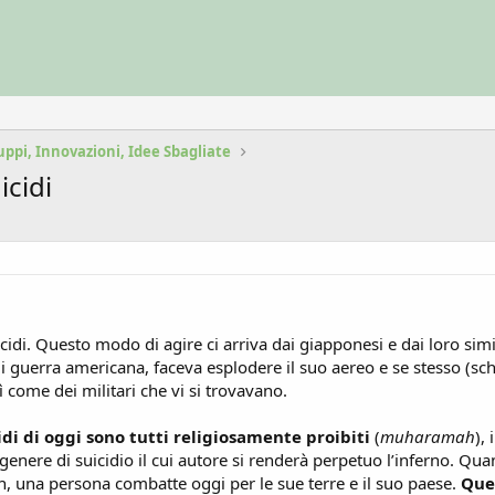
uppi, Innovazioni, Idee Sbagliate
icidi
icidi. Questo modo di agire ci arriva dai giapponesi e dai loro si
i guerra americana, faceva esplodere il suo aereo e se stesso (sc
ì come dei militari che vi si trovavano.
idi di oggi sono tutti religiosamente proibiti
(
muharamah
),
nere di suicidio il cui autore si renderà perpetuo l’inferno. Quant
h, una persona combatte oggi per le sue terre e il suo paese.
Ques