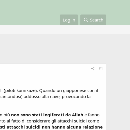
Log in
Search
#1
mili (piloti kamikaze). Quando un giapponese con il
hiantandosi) addosso alla nave, provocando la
 in più
non sono stati legiferati da Allah
e fanno
o al fatto di considerare gli attacchi suicidi come
ti attacchi suicidi non hanno alcuna relazione