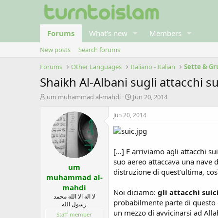
Forums
What's new
Members
New posts
Search forums
Forums
Other Languages
Italiano - Italian
Sette & Gr
Shaikh Al-Albani sugli attacchi su
T
S
um muhammad al-mahdi
Jun 20, 2014
h
t
r
a
Jun 20, 2014
e
r
a
t
d
d
s
a
[…] E arriviamo agli attacchi su
t
t
suo aereo attaccava una nave d
um
a
e
distruzione di quest’ultima, cos
r
muhammad al-
t
mahdi
Noi diciamo:
gli attacchi suic
e
لا اله الا الله محمد
r
probabilmente parte di questo ge
رسول الله
un mezzo di avvicinarsi ad Alla
Staff member