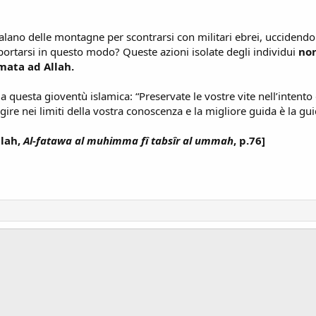
alano delle montagne per scontrarsi con militari ebrei, uccidendon
ortarsi in questo modo? Queste azioni isolate degli individui
non
mata ad Allah.
questa gioventù islamica: “Preservate le vostre vite nell’intento d
agire nei limiti della vostra conoscenza e la migliore guida è la 
llah,
Al-fatawa al muhimma fî tabsîr al ummah
, p.76]