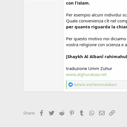
con l’islam.
Per esempio alcuni individui sc
Quale convenienza c’è nel comp
per quanto riguarda la chia
Per questo motivo noi diciamo a 
vostra religione con scienza e 
[Shaykh Al Albanî rahimahu
traduzione Umm Zuhur
www.alghurabaa.net
R
Italiano
and
besmiralalbani
e
a
c
t
i
o
Facebook
Twitter
Reddit
Pinterest
Tumblr
WhatsApp
Email
Link
Share:
n
s
: