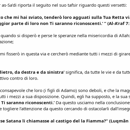
-Sa’di riporta il seguito nel suo tafsir riguardo questi versetti:
 che mi hai sviato, tenderò loro agguati sulla Tua Retta via,
gior parte di loro non Ti saranno riconoscenti.’ ” (Al-A’raf 7:
o, quando si disperò e perse le speranze nella misericordia di All
eazione;
, mi fisserò in questa via e cercherò mediante tutti i mezzi di gira
dietro, da destra e da sinistra’
significa, da tutte le vie e da tut
tivo contro di loro.
consapevole che loro (i figli di Adamo) sono deboli, e che la magg
utti i mezzi a sua disposizione. Quindi, egli ha supposto, e la su
 Ti saranno riconoscenti.’
Da questo usciamo nella conclusione c
e togliere l’attenzione da questo cercando di ostacolarli dall’insegu
 se Satana li chiamasse al castigo del la Fiamma?” (Luqmân 