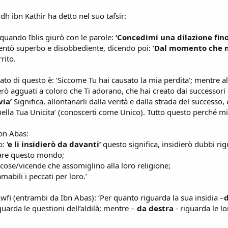
idh ibn Kathir ha detto nel suo tafsir:
e quando Iblis giurò con le parole:
‘Concedimi una dilazione fino 
iventò superbo e disobbediente, dicendo poi:
‘Dal momento che mi
rito.
ato di questo è: ‘Siccome Tu hai causato la mia perdita’; mentre altr
erò agguati a coloro che Ti adorano, che hai creato dai successori
via’
Significa, allontanarli dalla verità e dalla strada del successo,
ella Tua Unicita’ (conoscerti come Unico). Tutto questo perché mi
Ibn Abas:
o:
‘e li insidierò da davanti’
questo significa, insidierò dubbi rigu
mare questo mondo;
e cose/vicende che assomiglino alla loro religione;
mabili i peccati per loro.’
Awfi (entrambi da Ibn Abas): ‘Per quanto riguarda la sua insidia –
iguarda le questioni dell’aldilà; mentre –
da destra
- riguarda le 