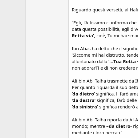
Riguardo questi versetti, al Haf
“Egli, l’Altissimo ci informa ch
data questa possibilità, egli d
Retta via’
, cioè, Tu mi hai smar
Ibn Abas ha detto che il signific
‘Siccome mi hai distrutto, tend
allontanato dalla
‘…Tua Retta 
non adorarTi e di non credere n
Ali bin Abi Talha trasmette da 
Per quanto riguarda il suo dett
‘da dietro’
significa, li farò a
‘da destra’
significa, farò dell
‘da sinistra’
significa renderò a
Ali bin Abi Talha riporta da Al-
mondo; mentre –
da dietro
- r
mediante i loro peccati.’