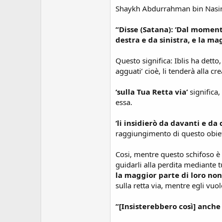
Shaykh Abdurrahman bin Nasir as
“Disse (Satana): ‘Dal momento
destra e da sinistra, e la mag
Questo significa: Iblis ha dett
agguati’ cioè, li tenderà alla cr
‘sulla Tua Retta via’
significa
essa.
‘li insidierò da davanti e da 
raggiungimento di questo obiet
Cosi, mentre questo schifoso è 
guidarli alla perdita mediante t
la maggior parte di loro non
sulla retta via, mentre egli vuol
“[Insisterebbero così] anche