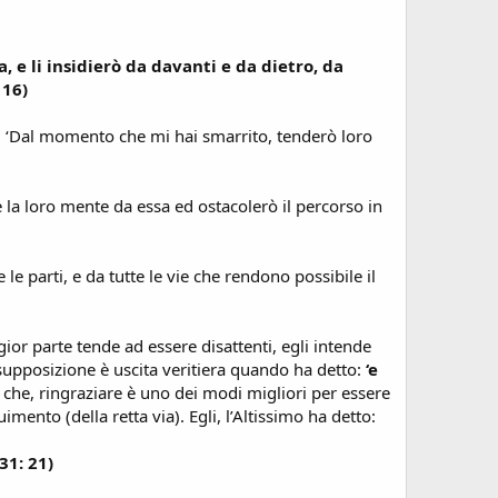
 e li insidierò da davanti e da dietro, da
 16)
ah: ‘Dal momento che mi hai smarrito, tenderò loro
re la loro mente da essa ed ostacolerò il percorso in
te le parti, e da tutte le vie che rendono possibile il
ior parte tende ad essere disattenti, egli intende
a supposizione è uscita veritiera quando ha detto:
‘e
he, ringraziare è uno dei modi migliori per essere
imento (della retta via). Egli, l’Altissimo ha detto:
31: 21)