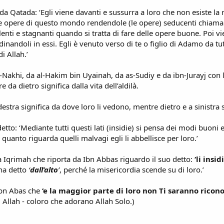
a Qatada: ‘Egli viene davanti e sussurra a loro che non esiste la r
 le opere di questo mondo rendendole (le opere) seducenti chiama
lenti e stagnanti quando si tratta di fare delle opere buone. Poi vi
inandoli in essi. Egli è venuto verso di te o figlio di Adamo da tutt
i Allah.’
akhi, da al-Hakim bin Uyainah, da as-Sudiy e da ibn-Jurayj con l
 da dietro significa dalla vita dell’aldilà.
destra significa da dove loro li vedono, mentre dietro e a sinistra
l detto: ‘Mediante tutti questi lati (insidie) si pensa dei modi buon
er quanto riguarda quelli malvagi egli li abbellisce per loro.’
Iqrimah che riporta da Ibn Abbas riguardo il suo detto:
‘li insi
 ha detto
‘
dall’alto
’
, perché la misericordia scende su di loro.’
 Ibn Abas che
‘e la maggior parte di loro non Ti saranno ricono
i Allah - coloro che adorano Allah Solo.)