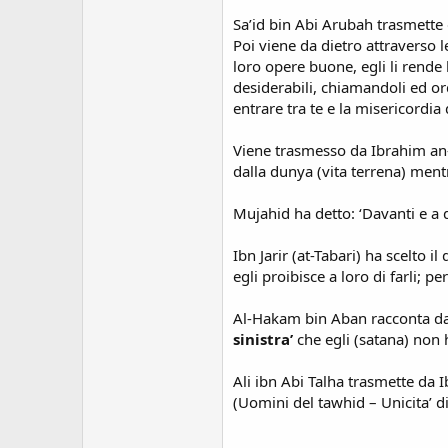
Sa’id bin Abi Arubah trasmette d
Poi viene da dietro attraverso
loro opere buone, egli li rende 
desiderabili, chiamandoli ed ord
entrare tra te e la misericordia d
Viene trasmesso da Ibrahim an-N
dalla dunya (vita terrena) mentre
Mujahid ha detto: ‘Davanti e a 
Ibn Jarir (at-Tabari) ha scelto i
egli proibisce a loro di farli; p
Al-Hakam bin Aban racconta da 
sinistra’
che egli (satana) non
Ali ibn Abi Talha trasmette da
(Uomini del tawhid – Unicita’ d