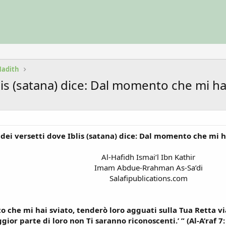
Hadith
lis (satana) dice: Dal momento che mi ha
dei versetti dove Iblis (satana) dice: Dal momento che mi h
Al-Hafidh Ismai’l Ibn Kathir
Imam Abdue-Rrahman As-Sa’di
Salafipublications.com​
 che mi hai sviato, tenderò loro agguati sulla Tua Retta via,
gior parte di loro non Ti saranno riconoscenti.’ ” (Al-A’raf 7: