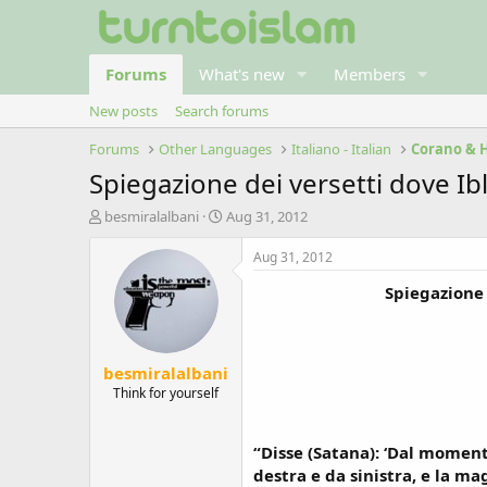
Forums
What's new
Members
New posts
Search forums
Forums
Other Languages
Italiano - Italian
Corano & 
Spiegazione dei versetti dove Ib
T
S
besmiralalbani
Aug 31, 2012
h
t
r
a
Aug 31, 2012
e
r
Spiegazione 
a
t
d
d
s
a
t
t
besmiralalbani
a
e
r
Think for yourself
t
e
r
“Disse (Satana): ‘Dal momento
destra e da sinistra, e la mag