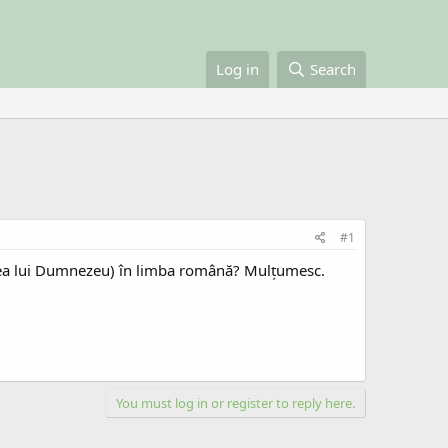
Log in
Search
#1
citatea lui Dumnezeu) în limba română? Mulțumesc.
You must log in or register to reply here.