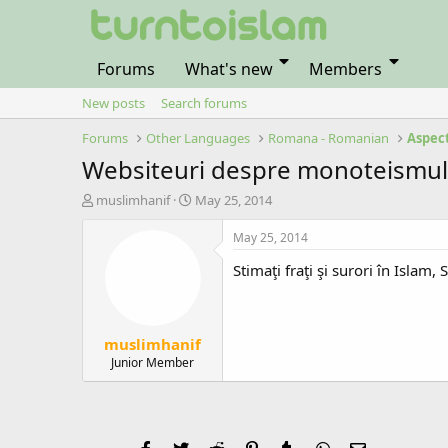
Forums
What's new
Members
New posts
Search forums
Forums
Other Languages
Romana - Romanian
Aspec
Websiteuri despre monoteismul
T
S
muslimhanif
May 25, 2014
h
t
r
a
May 25, 2014
e
r
Stimaţi fraţi şi surori în Isla
a
t
d
d
s
a
t
t
muslimhanif
a
e
r
Junior Member
t
e
r