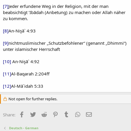
[7]
Jeder erfundene Weg in der Religion, mit der man
beabsichtigt ’Ibādah (Anbetung) zu machen oder Allah näher
zu kommen.
[8]
An-Nişā` 4:93
[9]
nichtmuslimischer „Schutzbefohlener“ (genannt „Dhimmi“)
unter islamischer Herrschaft
[10]
An-Nişā` 4:92
[11]
Al-Baqarah 2:204ff
[12]
Al-Mā`idah 5:33
Not open for further replies.
Facebook
Twitter
Reddit
Pinterest
Tumblr
WhatsApp
Email
Share:
Deutsch - German