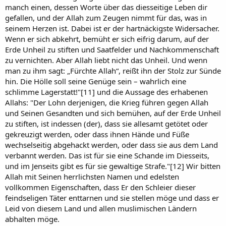
manch einen, dessen Worte über das diesseitige Leben dir
gefallen, und der Allah zum Zeugen nimmt für das, was in
seinem Herzen ist. Dabei ist er der hartnäckigste Widersacher.
Wenn er sich abkehrt, bemüht er sich eifrig darum, auf der
Erde Unheil zu stiften und Saatfelder und Nachkommenschaft
zu vernichten. Aber Allah liebt nicht das Unheil. Und wenn
man zu ihm sagt: „Fürchte Allah“, reißt ihn der Stolz zur Sünde
hin. Die Hölle soll seine Genüge sein – wahrlich eine
schlimme Lagerstatt!"[11] und die Aussage des erhabenen
Allahs: "Der Lohn derjenigen, die Krieg führen gegen Allah
und Seinen Gesandten und sich bemühen, auf der Erde Unheil
zu stiften, ist indessen (der), dass sie allesamt getötet oder
gekreuzigt werden, oder dass ihnen Hände und Füße
wechselseitig abgehackt werden, oder dass sie aus dem Land
verbannt werden. Das ist für sie eine Schande im Diesseits,
und im Jenseits gibt es für sie gewaltige Strafe."[12] Wir bitten
Allah mit Seinen herrlichsten Namen und edelsten
vollkommen Eigenschaften, dass Er den Schleier dieser
feindseligen Täter enttarnen und sie stellen möge und dass er
Leid von diesem Land und allen muslimischen Ländern
abhalten möge.