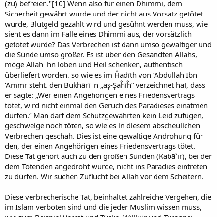
(zu) befreien."[10] Wenn also für einen Dhimmi, dem
Sicherheit gewährt wurde und der nicht aus Vorsatz getötet
wurde, Blutgeld gezahlt wird und gesühnt werden muss, wie
sieht es dann im Falle eines Dhimmi aus, der vorsätzlich
getötet wurde? Das Verbrechen ist dann umso gewaltiger und
die Sünde umso größer. Es ist über den Gesandten Allahs,
möge Allah ihn loben und Heil schenken, authentisch
überliefert worden, so wie es im Ĥadīth von ‘Abdullah Ibn
‘Ammr steht, den Bukhārī in „aş-Şaĥīĥ“ verzeichnet hat, dass
er sagte: „Wer einen Angehörigen eines Friedensvertrags
tötet, wird nicht einmal den Geruch des Paradieses einatmen
dürfen.“ Man darf dem Schutzgewährten kein Leid zufügen,
geschweige noch töten, so wie es in diesem abscheulichen
Verbrechen geschah. Dies ist eine gewaltige Androhung für
den, der einen Angehörigen eines Friedensvertrags tötet.
Diese Tat gehört auch zu den großen Sünden (Kabā`ir), bei der
dem Tötenden angedroht wurde, nicht ins Paradies eintreten
zu dürfen. Wir suchen Zuflucht bei Allah vor dem Scheitern.
Diese verbrecherische Tat, beinhaltet zahlreiche Vergehen, die
im Islam verboten sind und die jeder Muslim wissen muss,
wie zum Beispiel Verrat und Tücke, Willkür und Tyrannei,