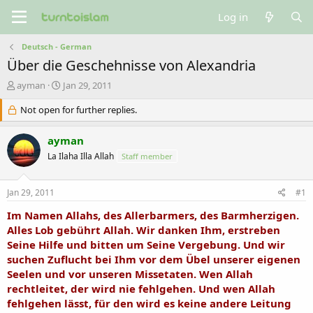
Log in
Deutsch - German
Über die Geschehnisse von Alexandria
T
S
ayman
Jan 29, 2011
h
t
r
Not open for further replies.
a
e
r
a
t
ayman
d
d
La Ilaha Illa Allah
Staff member
s
a
t
t
a
e
Jan 29, 2011
#1
r
t
Im Namen Allahs, des Allerbarmers, des Barmherzigen.
e
Alles Lob gebührt Allah. Wir danken Ihm, erstreben
r
Seine Hilfe und bitten um Seine Vergebung. Und wir
suchen Zuflucht bei Ihm vor dem Übel unserer eigenen
Seelen und vor unseren Missetaten. Wen Allah
rechtleitet, der wird nie fehlgehen. Und wen Allah
fehlgehen lässt, für den wird es keine andere Leitung