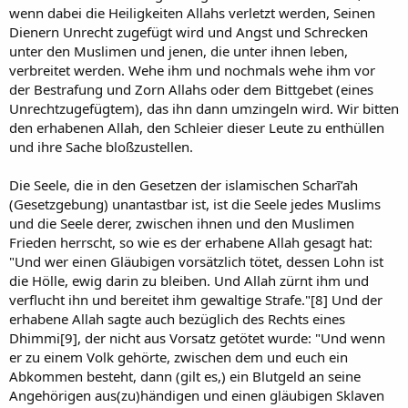
wenn dabei die Heiligkeiten Allahs verletzt werden, Seinen
Dienern Unrecht zugefügt wird und Angst und Schrecken
unter den Muslimen und jenen, die unter ihnen leben,
verbreitet werden. Wehe ihm und nochmals wehe ihm vor
der Bestrafung und Zorn Allahs oder dem Bittgebet (eines
Unrechtzugefügtem), das ihn dann umzingeln wird. Wir bitten
den erhabenen Allah, den Schleier dieser Leute zu enthüllen
und ihre Sache bloßzustellen.
Die Seele, die in den Gesetzen der islamischen Scharī’ah
(Gesetzgebung) unantastbar ist, ist die Seele jedes Muslims
und die Seele derer, zwischen ihnen und den Muslimen
Frieden herrscht, so wie es der erhabene Allah gesagt hat:
"Und wer einen Gläubigen vorsätzlich tötet, dessen Lohn ist
die Hölle, ewig darin zu bleiben. Und Allah zürnt ihm und
verflucht ihn und bereitet ihm gewaltige Strafe."[8] Und der
erhabene Allah sagte auch bezüglich des Rechts eines
Dhimmi[9], der nicht aus Vorsatz getötet wurde: "Und wenn
er zu einem Volk gehörte, zwischen dem und euch ein
Abkommen besteht, dann (gilt es,) ein Blutgeld an seine
Angehörigen aus(zu)händigen und einen gläubigen Sklaven