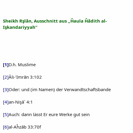
Sheikh Rşlān, Ausschnitt aus „Ĥaula Ĥādith al-
Işkandariyyah“
[1]
D.h. Muslime
[2]
Āli-’Imrān 3:102
[3]
Oder: und (im Namen) der Verwandtschaftsbande
[4]
an-Nişā` 4:1
[5]
Auch: dann lässt Er eure Werke gut sein
[6]
al-Aĥzāb 33:70f