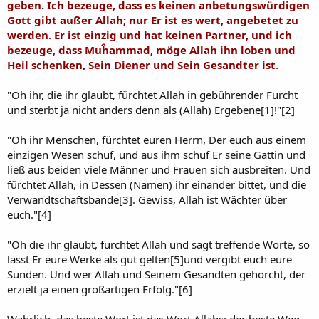
geben. Ich bezeuge, dass es keinen anbetungswürdigen
Gott gibt außer Allah; nur Er ist es wert, angebetet zu
werden. Er ist einzig und hat keinen Partner, und ich
bezeuge, dass Muĥammad, möge Allah ihn loben und
Heil schenken, Sein Diener und Sein Gesandter ist.
"Oh ihr, die ihr glaubt, fürchtet Allah in gebührender Furcht
und sterbt ja nicht anders denn als (Allah) Ergebene[1]!"[2]
"Oh ihr Menschen, fürchtet euren Herrn, Der euch aus einem
einzigen Wesen schuf, und aus ihm schuf Er seine Gattin und
ließ aus beiden viele Männer und Frauen sich ausbreiten. Und
fürchtet Allah, in Dessen (Namen) ihr einander bittet, und die
Verwandtschaftsbande[3]. Gewiss, Allah ist Wächter über
euch."[4]
"Oh die ihr glaubt, fürchtet Allah und sagt treffende Worte, so
lässt Er eure Werke als gut gelten[5]und vergibt euch eure
Sünden. Und wer Allah und Seinem Gesandten gehorcht, der
erzielt ja einen großartigen Erfolg."[6]
Wahrlich, das beste Wort ist das Wort Allahs; der beste Weg