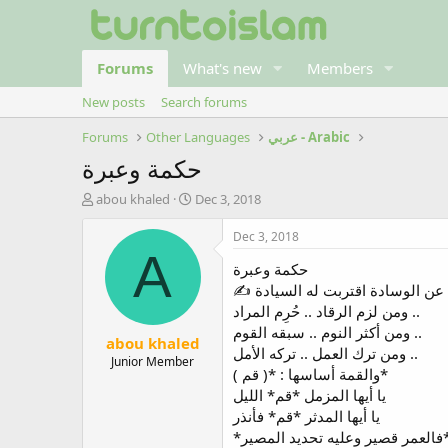
Forums
What's new
Members
New posts
Search forums
عربي - Arabic
Other Languages
Forums
حكمة وعبرة
T
S
abou khaled
Dec 3, 2018
h
t
r
a
Dec 3, 2018
e
r
A
حكمة وعبرة
a
t
d
d
s
a
ومن لزم الرقاد .. حُرِم المراد ..
t
t
ومن أكثر النوم .. سبقه القوم ..
abou khaled
a
e
ومن ترك العمل .. تركه الأمل ..
r
Junior Member
والقمة أساسها : *( قم )*
t
يا أيها المزمل *قم* الليل
e
r
يا أيها المدثر *قم* فأنذر
 وعليه تحديد المصير*