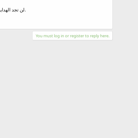
لن تجد الهداية ملقاة على الأرض ، وليست سلعة بالاسواق ، فجاهد نفسك واثبت على الطريق حتى تكون أهلاً لهداية الله لك.
You must log in or register to reply here.