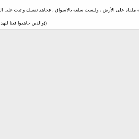
((والذين جاهدوا فينا لنهدينهم سبلنا وإن الله لمع المحسنين))