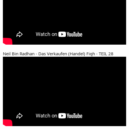
Neil Bin Radhan - Das Verkaufen (Handel) Fiqh - TEIL 28