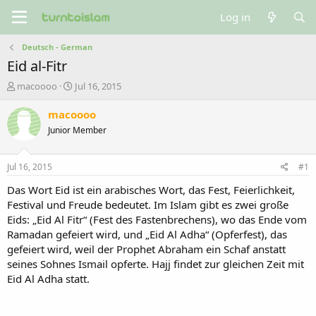
Log in
Deutsch - German
Eid al-Fitr
T
S
macoooo
Jul 16, 2015
h
t
r
a
macoooo
e
r
Junior Member
a
t
d
d
s
a
Jul 16, 2015
#1
t
t
a
e
Das Wort Eid ist ein arabisches Wort, das Fest, Feierlichkeit,
r
Festival und Freude bedeutet. Im Islam gibt es zwei große
t
Eids: „Eid Al Fitr“ (Fest des Fastenbrechens), wo das Ende vom
e
Ramadan gefeiert wird, und „Eid Al Adha“ (Opferfest), das
r
gefeiert wird, weil der Prophet Abraham ein Schaf anstatt
seines Sohnes Ismail opferte. Hajj findet zur gleichen Zeit mit
Eid Al Adha statt.