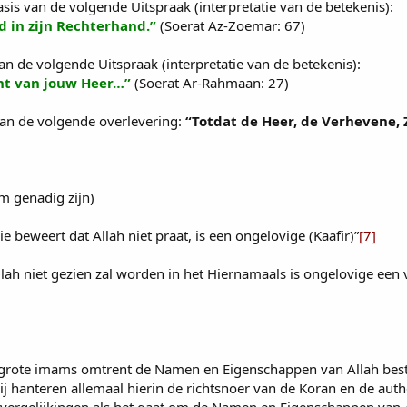
sis van de volgende Uitspraak (interpretatie van de betekenis):
d in zijn Rechterhand.”
(Soerat Az-Zoemar: 67)
van de volgende Uitspraak (interpretatie van de betekenis):
cht van jouw Heer…”
(Soerat Ar-Rahmaan: 27)
 van de volgende overlevering:
“Totdat de Heer, de Verhevene, Z
 genadig zijn)
beweert dat Allah niet praat, is een ongelovige (Kaafir)”
[7]
Allah niet gezien zal worden in het Hiernamaals is ongelovige ee
e grote imams omtrent de Namen en Eigenschappen van Allah best
 hanteren allemaal hierin de richtsnoer van de Koran en de authe
 vergelijkingen als het gaat om de Namen en Eigenschappen van A