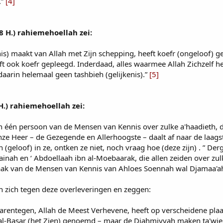
.”
[4]
 H.) rahiemehoellah zei:
nis) maakt van Allah met Zijn schepping, heeft koefr (ongeloof)
ft ook koefr gepleegd. Inderdaad, alles waarmee Allah Zichzelf
aarin helemaal geen tashbieh (gelijkenis).”
[5]
H.) rahiemehoellah zei:
n één persoon van de Mensen van Kennis over zulke a'haadieth, da
ze Heer – de Gezegende en Allerhoogste – daalt af naar de laagst
(geloof) in ze, ontken ze niet, noch vraag hoe (deze zijn) . ” Der
inah en ‘ Abdoellaah ibn al-Moebaarak, die allen zeiden over zulke
praak van de Mensen van Kennis van Ahloes Soennah wal Djamaa'a
n zich tegen deze overleveringen en zeggen:
 Daarentegen, Allah de Meest Verhevene, heeft op verscheidene pla
al-Basar (het Zien) genoemd – maar de Djahmiyyah maken ta'wiel