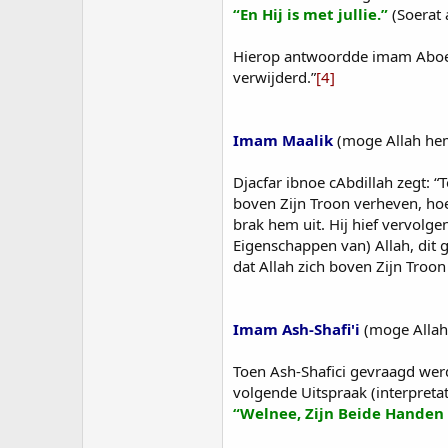
“En Hij is met jullie.”
(Soerat 
Hierop antwoordde imam Aboe Han
verwijderd.”
[4]
Imam Maalik
(moge Allah hem
Djacfar ibnoe cAbdillah zegt: 
boven Zijn Troon verheven, ho
brak hem uit. Hij hief vervolge
Eigenschappen van) Allah, dit g
dat Allah zich boven Zijn Troon
Imam Ash-Shafi'i
(moge Allah
Toen Ash-Shafici gevraagd werd
volgende Uitspraak (interpretat
“Welnee, Zijn Beide Handen z