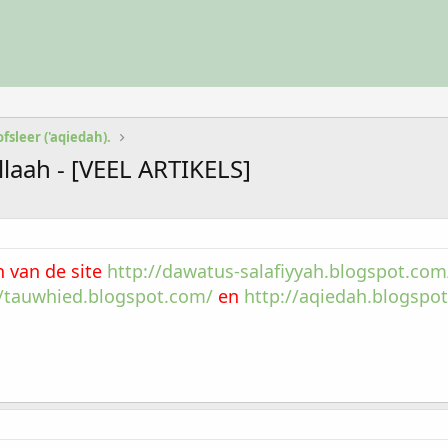
fsleer ('aqiedah).
aah - [VEEL ARTIKELS]
n van de site
http://dawatus-salafiyyah.blogspot.com
//tauwhied.blogspot.com/
en
http://aqiedah.blogspo