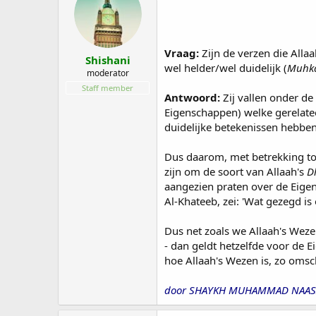
Vraag:
Zijn de verzen die Alla
Shishani
wel helder/wel duidelijk (
Muhk
moderator
Staff member
Antwoord:
Zij vallen onder de
Eigenschappen) welke gerelateer
duidelijke betekenissen hebben
Dus daarom, met betrekking tot
zijn om de soort van Allaah's
D
aangezien praten over de Eige
Al-Khateeb, zei: 'Wat gezegd i
Dus net zoals we Allaah's Weze
- dan geldt hetzelfde voor de 
hoe Allaah's Wezen is, zo omsch
door SHAYKH MUHAMMAD NAASIR