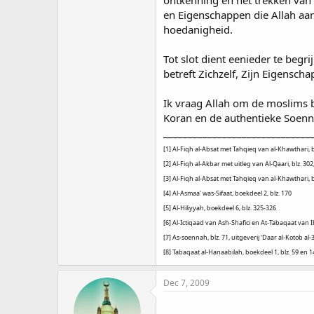
en Eigenschappen die Allah aan
hoedanigheid.
Tot slot dient eenieder te beg
betreft Zichzelf, Zijn Eigensch
Ik vraag Allah om de moslims b
Koran en de authentieke Soennah
______________________________
[1] Al-Fiqh al-Absat met Tahqieq van al-Khawthari, bl
[2] Al-Fiqh al-Akbar met uitleg van Al-Qaari, blz. 302,
[3] Al-Fiqh al-Absat met Tahqieq van al-Khawthari, bl
[4] Al-Asmaa’ was-Sifaat, boekdeel 2, blz. 170
[5] Al-Hiliyyah, boekdeel 6, blz. 325-326
[6] Al-Ictiqaad van Ash-Shafici en At-Tabaqaat van 
[7] As-soennah, blz. 71, uitgeverij ‘Daar al-Kotob al-3
[8] Tabaqaat al-Hanaabilah, boekdeel 1, blz. 59 en 1
Dec 7, 2009