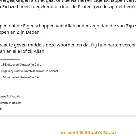
 Zichzelf heeft toegekend of door de Profeet (vrede zij met hem
rijpen dat de Eigenschappen van Allah anders zijn dan die van Zij
appen en Zijn Daden.
aat te geven middels deze woorden en dat Hij hun harten verenigt
 en alle lof zij Allah.
__________
z 56, uitgeverij ‘Anwaar’ in Cairo
 uitgeverij ‘Daar al-Kotob al-3ilmiah’ in Bairoet
z 56, uitgeverij ‘Anwaar’ in Cairo
Ibnoe Abi Yaclah
ilmiah’ in Bairoet
45
de selef & Allaah’s Sifaat.