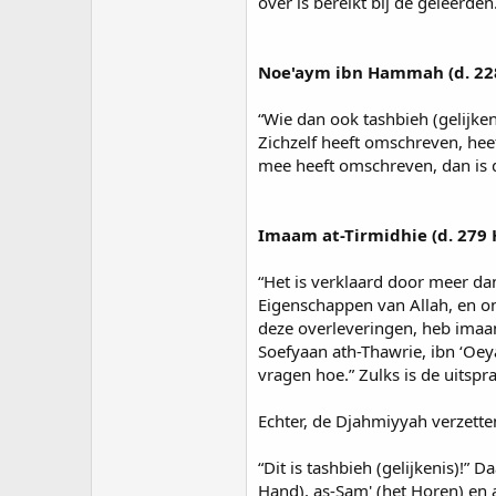
over is bereikt bij de geleerden
Noe'aym ibn Hammah (d. 228
“Wie dan ook tashbieh (gelijke
Zichzelf heeft omschreven, hee
mee heeft omschreven, dan is d
Imaam at-Tirmidhie (d. 279 
“Het is verklaard door meer da
Eigenschappen van Allah, en on
deze overleveringen, heb imaan 
Soefyaan ath-Thawrie, ibn ‘Oeya
vragen hoe.” Zulks is de uits
Echter, de Djahmiyyah verzette
“Dit is tashbieh (gelijkenis)!”
Hand), as-Sam' (het Horen) en 