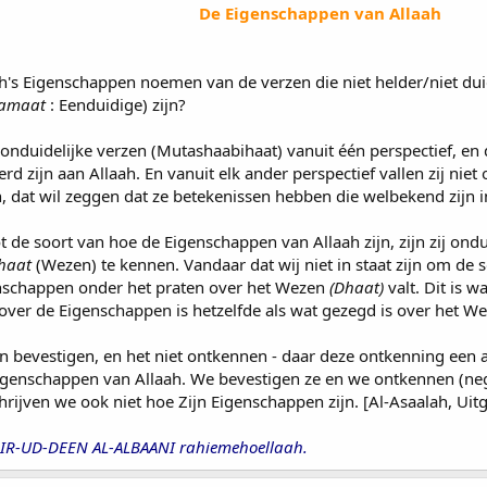
De Eigenschappen van Allaah
ah's Eigenschappen noemen van de verzen die niet helder/niet duid
amaat
: Eenduidige) zijn?
 onduidelijke verzen (Mutashaabihaat) vanuit één perspectief, en d
d zijn aan Allaah. En vanuit elk ander perspectief vallen zij niet
, dat wil zeggen dat ze betekenissen hebben die welbekend zijn in
 de soort van hoe de Eigenschappen van Allaah zijn, zijn zij ondu
haat
(Wezen) te kennen. Vandaar dat wij niet in staat zijn om de 
nschappen onder het praten over het Wezen
(Dhaat)
valt. Dit is
s over de Eigenschappen is hetzelfde als wat gezegd is over het W
n bevestigen, en het niet ontkennen - daar deze ontkenning een a
Eigenschappen van Allaah. We bevestigen ze en we ontkennen (neg
rijven we ook niet hoe Zijn Eigenschappen zijn. [Al-Asaalah, Uitg
-UD-DEEN AL-ALBAANI rahiemehoellaah.