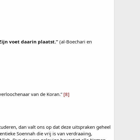
ijn voet daarin plaatst.”
(al-Boechari en
n verloochenaar van de Koran.”
[8]
uderen, dan valt ons op dat deze uitspraken geheel
ntieke Soennah die vrij is van verdraaiing,
llah. Dus de ware gelovige bevestigt alle Namen