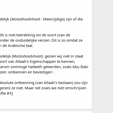
elijk (
Mutashaabihaat
: Meerzijdige) zijn of die
it is met betrekking tot de soort (van de
 onder de onduidelijke verzen. Dit is zo omdat ze
 de Arabische taal.
idelijk
(Mutashaabihaat)
, gezien wij niet in staat
soort van Allaah's Eigenschappen te kennen,
 waarom sommige hadeeth geleerden, zoals Abu Bakr
ezen: ontkennen en bevestigen'.
bsolute ontkenning (van Allaah's bestaan) zou zijn
eren) ze niet. Maar net zoals we niet omschrijven
ifte #3]