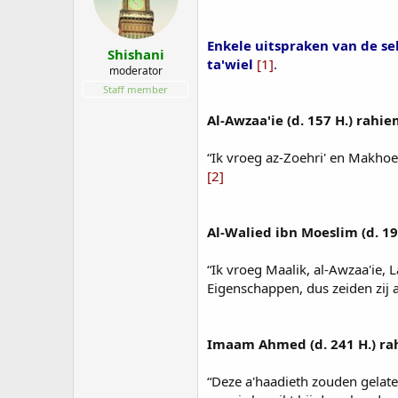
Enkele uitspraken van de se
Shishani
ta'wiel
[1]
.
moderator
Staff member
Al-Awzaa'ie (d. 157 H.) rahie
“Ik vroeg az-Zoehri' en Makhoel
[2]
Al-Walied ibn Moeslim (d. 19
“Ik vroeg Maalik, al-Awzaa'ie,
Eigenschappen, dus zeiden zij al
Imaam Ahmed (d. 241 H.) ra
“Deze a'haadieth zouden gelat