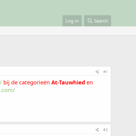
Log in
Search
#1
/
bij de categorieën
At-Tauwhied
en
t.com/
#2