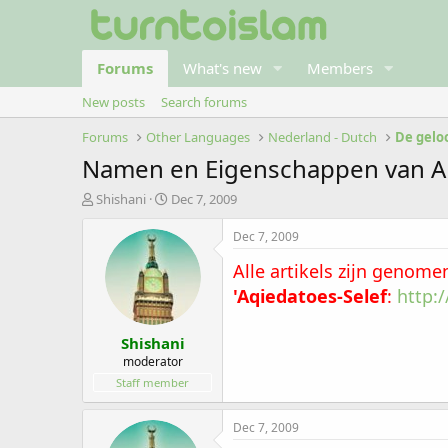
Forums
What's new
Members
New posts
Search forums
Forums
Other Languages
Nederland - Dutch
De geloo
Namen en Eigenschappen van All
T
S
Shishani
Dec 7, 2009
h
t
r
a
Dec 7, 2009
e
r
Alle artikels zijn genome
a
t
d
d
'Aqiedatoes-Selef
:
http:
s
a
t
t
Shishani
a
e
r
moderator
t
Staff member
e
r
Dec 7, 2009