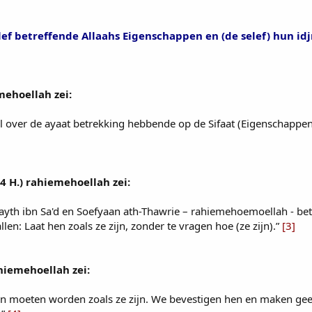
lef betreffende Allaahs Eigenschappen en (de selef) hun id
mehoellah zei:
 over de ayaat betrekking hebbende op de Sifaat (Eigenschappen va
4 H.) rahiemehoellah zei:
 Layth ibn Sa'd en Soefyaan ath-Thawrie – rahiemehoemoellah - b
len: Laat hen zoals ze zijn, zonder te vragen hoe (ze zijn).”
[3]
hiemehoellah zei:
en moeten worden zoals ze zijn. We bevestigen hen en maken gee