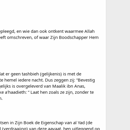
 gepleegd, en wie dan ook ontkent waarmee Allah
 heeft omschreven, of waar Zijn Boodschapper Hem
t er geen tashbieh (gelijkenis) is met de
e hemel iedere nacht. Dus zeggen zij: “Bevestig
gelijks is overgeleverd van Maalik ibn Anas,
 a'haadieth: “ Laat hen zoals ze zijn, zonder te
h.
atsen in Zijn Boek de Eigenschap van al Yad (de
 (verdraaiing) van deze aayaat, hen uitleggend op