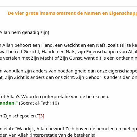
De vier grote imams omtrent de Namen en Eigenschapp
llah hem genadig zijn)
Allah behoort een Hand, een Gezicht en een Nafs, zoals Hij te k
n wat betreft Gezicht, Handen en Nafs, zijn Eigenschappen van All
e vertalen met Zijn Macht of Zijn Gunst, want dit is een ontkenn
n van Allah zijn anders van hoedanigheid dan onze eigenschappen.
, Zijn Zicht is anders dan ons zicht, Zijn Gehoor is anders dan o
tot Allah’s Woorden (interpretatie van de betekenis):
handen.”
(Soerat al-Fath: 10)
n Zijn schepselen.”
[3]
efah: “Waarlijk, Allah bevindt Zich boven de hemelen en niet op
n van Allah (interpretatie van de betekenis):