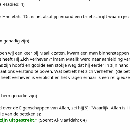
al-Hadied: 4)
iefah: “Dit is net alsof jij iemand een brief schrijft waarin je 
 genadig zijn)
“Toen wij een keer bij Maalik zaten, kwam een man binnenstappen e
e heeft Hij Zich verheven?” imam Maalik werd naar aanleiding v
ns zijn hoofd en gooide een stokje weg dat hij eerder in zijn hand
aat ons verstand te boven. Wat betreft het zich verheffen, (de bet
 heeft verheven is verplicht en het vragen ernaar is een religieuz
 hem genadig zijn)
 over de Eigenschappen van Allah, zei hij[6]: “Waarlijk, Allah is
ie van de betekenis):
ijn uitgestrekt.”
(Soerat Al-Maa’idah: 64)