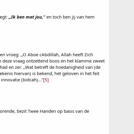
zegt:
,,Ik ben met jou,”
en toch ben jij van hem
n vroeg: ,,O Aboe cAbdillah, Allah heeft Zich
an deze vraag ontzettend boos en het klamme zweet
 had en zei: ,,Wat betreft de hoedanigheid van (de
ekenis hiervan) is bekend, het geloven in het feit
e innovatie (bidcah)…”
[5]
 Horende, bezit Twee Handen op basis van de