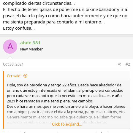
complicado ciertas circunstancias…
El hecho de tener ganas de ponerme un bikini/bañador y ir a
pasar el dia a la playa como hacia anteriormente y de que no
me sienta preparada para contarlo a mi entorno…
Estoy confusa…
abde 381
A
New Member
Oct 30, 2021
#2
Ccr said:
Hola, soy de barcelona y tengo 22 años. Desde hace alrededor de
un año que estoy interesada en el islam, al principio era curiosidad
pero cada vez mas noto que lo necesito en mi dia a dia… este año
2021 hice ramadán y me sentí plena, me cambio!!
Des de hara un mes que me vino un anelo a la playa, a hacer planes
con amigos para ir a pasar el dia a la piscina, parques acuaticos, etc.
Generalmente mi entorno no sabe que quiero que el islam forme
parte de mi vida y por eso se me hace complicado ciertas
Click to expand...
circunstancias…