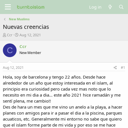
Log in
New Muslims
Nuevas creencias
T
S
Ccr
Aug 12, 2021
h
t
r
a
Ccr
C
e
r
New Member
a
t
d
d
s
a
Aug 12, 2021
#1
t
t
a
e
Hola, soy de barcelona y tengo 22 años. Desde hace
r
alrededor de un año que estoy interesada en el islam, al
t
principio era curiosidad pero cada vez mas noto que lo
e
necesito en mi dia a dia… este año 2021 hice ramadán y me
r
sentí plena, me cambio!!
Des de hara un mes que me vino un anelo a la playa, a hacer
planes con amigos para ir a pasar el dia a la piscina, parques
acuaticos, etc. Generalmente mi entorno no sabe que quiero
que el islam forme parte de mi vida y por eso se me hace