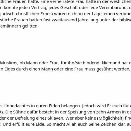
liche Frauen hatte. Eine verheiratete Frau hatte in der westlich
nn konnte jeden Vertrag, jedes Geschäft oder jede Vereinbarung, d
üdisch-christlichen Erbes) waren nicht in der Lage, einen verbind
iche Frauen hatten fast zweitausend Jahre lang unter der bibli
emännern gelitten.
 Muslims, ob Mann oder Frau, für ihn/sie bindend. Niemand hat d
chen Eides durch einen Mann oder eine Frau muss gesühnt werden
was Unbedachtes in euren Eiden belangen. Jedoch wird Er euch für
et). Die Sühne dafür besteht in der Speisung von zehn Armen in
der der Befreiung eines Sklaven. Wer aber keine (Möglichkeit) finde
. Und erfüllt eure Eide. So macht Allah euch Seine Zeichen klar, a