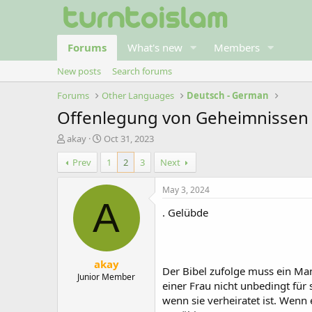
Forums
What's new
Members
New posts
Search forums
Forums
Other Languages
Deutsch - German
Offenlegung von Geheimnissen
T
S
akay
Oct 31, 2023
h
t
Prev
1
2
3
Next
r
a
e
r
a
t
May 3, 2024
d
d
A
. Gelübde
s
a
t
t
a
e
r
akay
t
Der Bibel zufolge muss ein Mann
e
Junior Member
einer Frau nicht unbedingt fü
r
wenn sie verheiratet ist. Wenn