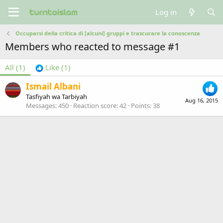
Log in
Occuparsi della critica di [alcuni] gruppi e trascurare la conoscenza
Members who reacted to message #1
All
(1)
Like
(1)
Ismail Albani
Tasfiyah wa Tarbiyah
Aug 16, 2015
Messages
450
Reaction score
42
Points
38