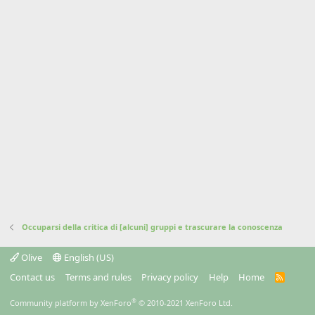
Occuparsi della critica di [alcuni] gruppi e trascurare la conoscenza
Olive
English (US)
Contact us
Terms and rules
Privacy policy
Help
Home
R
S
S
®
Community platform by XenForo
© 2010-2021 XenForo Ltd.