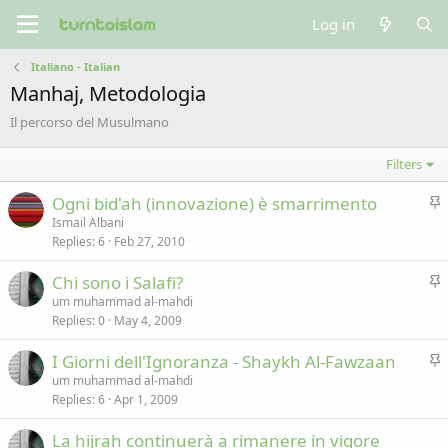
Log in
Italiano - Italian
Manhaj, Metodologia
Il percorso del Musulmano
Filters
S
Ogni bid'ah (innovazione) è smarrimento
t
Ismail Albani
Replies
6
Feb 27, 2010
i
c
S
Chi sono i Salafi?
k
t
um muhammad al-mahdi
y
Replies
0
May 4, 2009
i
c
S
I Giorni dell'Ignoranza - Shaykh Al-Fawzaan
k
t
um muhammad al-mahdi
y
Replies
6
Apr 1, 2009
i
c
La hijrah continuerà a rimanere in vigore
k