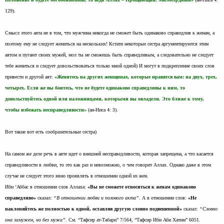
129).
Смысл этого аята не в том, что мужчина никогда не сможет быть одинаково справедлив к женам, а
поэтому ему не следует жениться на нескольких! Кстати некоторые сестра аргументируются этим
аятом и пугают своих мужей, мол ты не сможешь быть справедливым, а следовательно не следует
тебе жениться и следует довольствоваться только мной одной) И могут в подкрепление своих слов
привести и другой аят:
«Женитесь на других женщинах, которые нравятся вам: на двух, трех,
четырех. Если же вы боитесь, что не будете одинаково справедливы к ним, то
довольствуйтесь одной или наложницами, которыми вы овладели. Это ближе к тому,
чтобы избежать несправедливости»
(ан-Ниса 4: 3).
Вот такие вот есть сообразительные сестра)
На самом же деле речь в аяте идет о внешней несправедливости, которая запрещена, а что касается
справедливости в любви, то это как раз и невозможно, о чем говорит Аллах. Однако даже в этом
случае не следует этого явно проявлять в отношении одной из жен.
Ибн ‘Аббас в отношении слов Аллаха:
«Вы не сможете относиться к женам одинаково
справедливо»
сказал:
“В отношении любви и полового акта”
. А в отношении слов:
«Не
наклоняйтесь же полностью к одной, оставляя другую словно подвешенной»
сказал:
“Словно
она замужем, но без мужа”
. См. “Тафсир ат-Табари” 7/564, “Тафсир Ибн Аби Хатим” 6051.