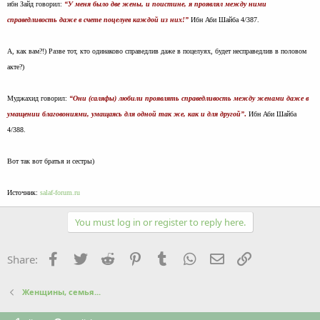
ибн Зайд говорил:
“У меня было две жены, и поистине, я проявлял между ними
справедливость даже в счете поцелуев каждой из них!”
Ибн Аби Шайба 4/387.
А, как вам?!) Разве тот, кто одинаково справедлив даже в поцелуях, будет несправедлив в половом
акте?)
Муджахид говорил:
“Они (саляфы) любили проявлять справедливость между женами даже в
умащении благовониями, умащаясь для одной так же, как и для другой”
.
Ибн Аби Шайба
4/388.
Вот так вот братья и сестры)
Источник:
salaf-forum.ru
You must log in or register to reply here.
Facebook
Twitter
Reddit
Pinterest
Tumblr
WhatsApp
Email
Link
Share:
Женщины, семья...