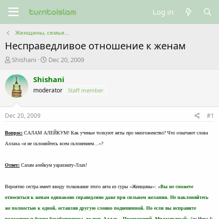
Log in
Женщины, семья...
Несправедливое отношение к женам
T
S
Shishani
Dec 20, 2009
h
t
r
a
Shishani
e
r
moderator
Staff member
a
t
d
d
s
a
Dec 20, 2009
#1
t
t
a
e
Вопрос:
САЛАМ АЛЕЙКУМ! Как ученые толкуют аяты про многоженство? Что означают слова
r
Аллаха «и не склоняйтесь всем склонением…»?
t
e
r
Ответ:
Салам алейкум уарахмату-Ллах!
Вероятно сестра имеет ввиду толкование этого аята из суры «Женщины»:
«Вы не сможете
относиться к женам одинаково справедливо даже при сильном желании. Не наклоняйтесь
же полностью к одной, оставляя другую словно подвешенной. Но если вы исправите
положение и будете богобоязненны, то ведь Аллах – Прощающий, Милосердный»
(ан-Ниса 4: