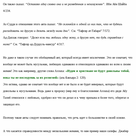
Он также сказал:
“Оставляя одну словно она и не разведенная и незамужняя”
. Ибн Аби Шайба
4/234.
Ас-Судди в отношении этого аята сказал:
“Не склоняйся к одной из них так, что не будешь
расходовать на другую и делить между ними дни”
. См. “Тафсир ат-Табари” 7/572.
Ад-Даххак говорил:
“Даже если ты любишь одну жену, а другую нет, то будь справедлив с
ними!”
См. “Тафсир ад-Дурруль-мансур” 4/317.
Но даже в таком случае это обобщенный аят, который всегда имеет исключение. Это не означает, что
вообще не может быть мусульман, любящих одинаково и относящихся одинаково во всем к своим
женам! Это как например, другие слова Аллаха:
«Иудеи и христиане не будут довольны тобой,
пока ты не последуешь за их религией»
(аль-Бакъара 2: 120).
Это истина, однако не означает что вообще нет и не было и не будет неверных, которые будут
довольны к мусульманам. Ведь даже к пророку (мир ему и благословение Аллаха) его дядя Абу
Талиб относился с любовью, одобрял все что он делал и к чему призыва и более того, оберегал и
защищал его.
Поэтому такие аяты следует понимать правильно, что речь идет о большинстве в своей основе.
А что касается справедливости между несколькими женами, то нам пример наши саляфы. Джабир