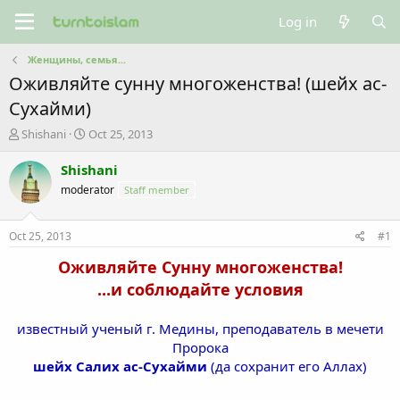
Log in
Женщины, семья...
Оживляйте сунну многоженства! (шейх ас-
Сухайми)
T
S
Shishani
Oct 25, 2013
h
t
r
a
Shishani
e
r
moderator
Staff member
a
t
d
d
s
a
Oct 25, 2013
#1
t
t
a
e
Оживляйте Сунну многоженства!
r
...и соблюдайте условия
t
e
r
известный ученый г. Медины, преподаватель в мечети
Пророка
шейх Салих ас-Сухайми
(да сохранит его Аллах)