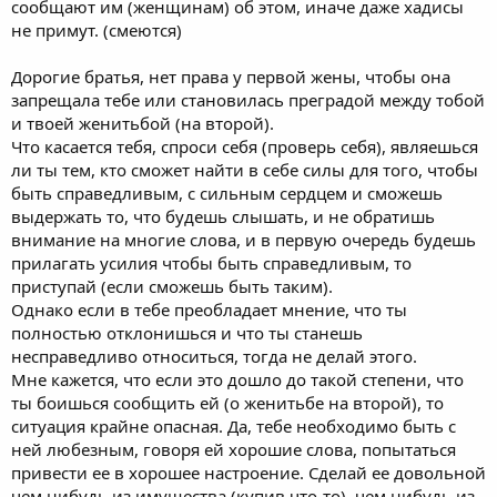
сообщают им (женщинам) об этом, иначе даже хадисы
не примут. (смеются)
Дорогие братья, нет права у первой жены, чтобы она
запрещала тебе или становилась преградой между тобой
и твоей женитьбой (на второй).
Что касается тебя, спроси себя (проверь себя), являешься
ли ты тем, кто сможет найти в себе силы для того, чтобы
быть справедливым, с сильным сердцем и сможешь
выдержать то, что будешь слышать, и не обратишь
внимание на многие слова, и в первую очередь будешь
прилагать усилия чтобы быть справедливым, то
приступай (если сможешь быть таким).
Однако если в тебе преобладает мнение, что ты
полностью отклонишься и что ты станешь
несправедливо относиться, тогда не делай этого.
Мне кажется, что если это дошло до такой степени, что
ты боишься сообщить ей (о женитьбе на второй), то
ситуация крайне опасная. Да, тебе необходимо быть с
ней любезным, говоря ей хорошие слова, попытаться
привести ее в хорошее настроение. Сделай ее довольной
чем нибудь из имущества (купив что-то), чем нибудь из