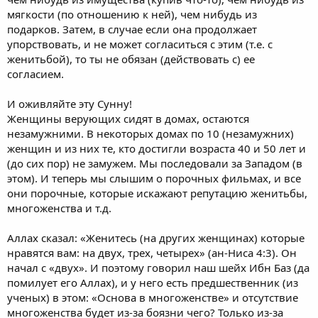
мягкости (по отношению к ней), чем нибудь из
подарков. Затем, в случае если она продолжает
упорствовать, и не может согласиться с этим (т.е. с
женитьбой), то ты не обязан (действовать с) ее
согласием.
И оживляйте эту Сунну!
Женщины верующих сидят в домах, остаются
незамужними. В некоторых домах по 10 (незамужних)
женщин и из них те, кто достигли возраста 40 и 50 лет и
(до сих пор) не замужем. Мы последовали за Западом (в
этом). И теперь мы слышим о порочных фильмах, и все
они порочные, которые искажают репутацию женитьбы,
многоженства и т.д.
Аллах сказал: «Женитесь (на других женщинах) которые
нравятся вам: на двух, трех, четырех» (ан-Ниса 4:3). Он
начал с «двух». И поэтому говорил наш шейх Ибн Баз (да
помилует его Аллах), и у него есть предшественник (из
ученых) в этом: «Основа в многоженстве» и отсутствие
многоженства будет из-за боязни чего? Только из-за