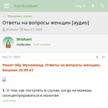
Log in
Женщины, семья...
Ответы на вопросы женщин [аудио]
T
S
Shishani
Nov 21, 2009
h
t
r
a
Shishani
e
r
moderator
Staff member
a
t
d
d
s
a
Nov 21, 2009
#1
t
t
a
e
Ринат Абу Мухаммад. Ответы на вопросы женщин,
r
Бишкек 29.09.07
t
e
r
1.
О том, как поступать в случае, когда не можешь
сконцентрироваться в молитве
скачать