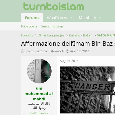
Forums
What's new
Members
New posts
Search forums
Forums
Other Languages
Italiano - Italian
Sette & Gr
Affermazione dell’Imam Bin Baz
T
S
um muhammad al-mahdi
Aug 14, 2014
h
t
r
a
Aug 14, 2014
e
r
a
t
d
d
s
a
t
t
um
a
e
r
muhammad al-
t
mahdi
e
لا اله الا الله محمد
r
رسول الله
Staff member