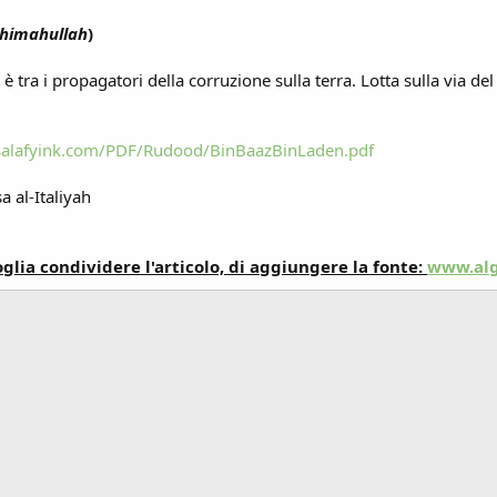
himahullah
)
 tra i propagatori della corruzione sulla terra. Lotta sulla via del 
.salafyink.com/PDF/Rudood/BinBaazBinLaden.pdf
 al-Italiyah
lia condividere l'articolo, di aggiungere la fonte:
www.alg