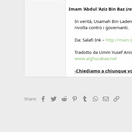
Imam ‘Abdul ‘Aziz Bin Baz (
ra
In verità, Usamah Bin Laden è
rivolta contro i governanti.
Da: Salafi Ink –
http://main
Tradotto da Umm Yusef Anisa
www.alghurabaa.net
-Chiediamo a chiunque vog
Facebook
Twitter
Reddit
Pinterest
Tumblr
WhatsApp
Email
Link
Share: