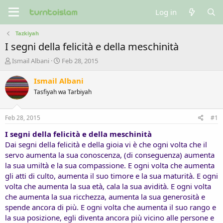
Log in
Tazkiyah
I segni della felicità e della meschinità
T
S
Ismail Albani
Feb 28, 2015
h
t
r
a
Ismail Albani
e
r
Tasfiyah wa Tarbiyah
a
t
d
d
s
a
Feb 28, 2015
#1
t
t
a
e
I segni della felicità e della meschinità
r
Dai segni della felicità e della gioia vi è che ogni volta che il
t
servo aumenta la sua conoscenza, (di conseguenza) aumenta
e
la sua umiltà e la sua compassione. E ogni volta che aumenta
r
gli atti di culto, aumenta il suo timore e la sua maturità. E ogni
volta che aumenta la sua età, cala la sua avidità. E ogni volta
che aumenta la sua ricchezza, aumenta la sua generosità e
spende ancora di più. E ogni volta che aumenta il suo rango e
la sua posizione, egli diventa ancora più vicino alle persone e