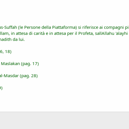
lus-Suffah (le Persone della Piattaforma) si riferisce ai compagni 
llam, in attesa di carità e in attesa per il Profeta, sallAllahu 'al
adith da lui.
6, 18)
 Maslakan (pag. 17)
al-Masdar (pag. 28)
9)