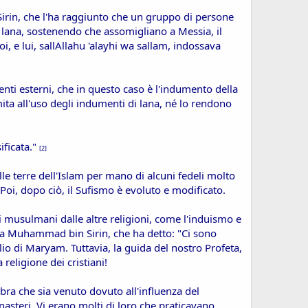
rin, che l'ha raggiunto che un gruppo di persone
a lana, sostenendo che assomigliano a Messia, il
oi, e lui, sallAllahu 'alayhi wa sallam, indossava
ti esterni, che in questo caso è l'indumento della
mita all'uso degli indumenti di lana, né lo rendono
ificata."
[2]
lle terre dell'Islam per mano di alcuni fedeli molto
oi, dopo ciò, il Sufismo è evoluto e modificato.
i musulmani dalle altre religioni, come l'induismo e
 da Muhammad bin Sirin, che ha detto: "Ci sono
io di Maryam. Tuttavia, la guida del nostro Profeta,
religione dei cristiani!
mbra che sia venuto dovuto all'influenza del
steri. Vi erano molti di loro che praticavano