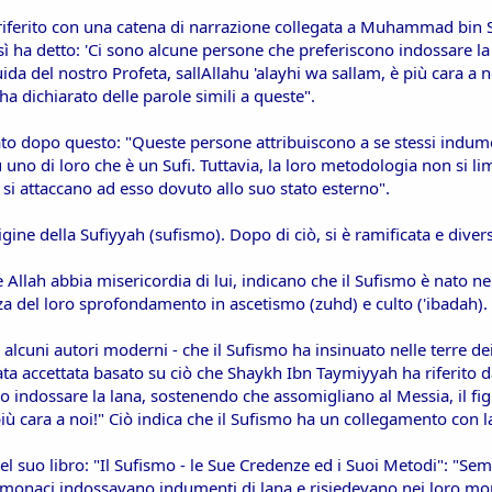
ferito con una catena di narrazione collegata a Muhammad bin Si
osì ha detto: 'Ci sono alcune persone che preferiscono indossare l
uida del nostro Profeta, sallAllahu 'alayhi wa sallam, è più cara a n
O ha dichiarato delle parole simili a queste".
to dopo questo: "Queste persone attribuiscono a se stessi indumen
u uno di loro che è un Sufi. Tuttavia, la loro metodologia non si li
 si attaccano ad esso dovuto allo suo stato esterno".
igine della Sufiyyah (sufismo). Dopo di ciò, si è ramificata e divers
Allah abbia misericordia di lui, indicano che il Sufismo è nato ne
del loro sprofondamento in ascetismo (zuhd) e culto ('ibadah). P
alcuni autori moderni - che il Sufismo ha insinuato nelle terre de
tata accettata basato su ciò che Shaykh Ibn Taymiyyah ha riferito
 indossare la lana, sostenendo che assomigliano al Messia, il figl
più cara a noi!" Ciò indica che il Sufismo ha un collegamento con la 
el suo libro: "Il Sufismo - le Sue Credenze ed i Suoi Metodi": "Se
 monaci indossavano indumenti di lana e risiedevano nei loro mona