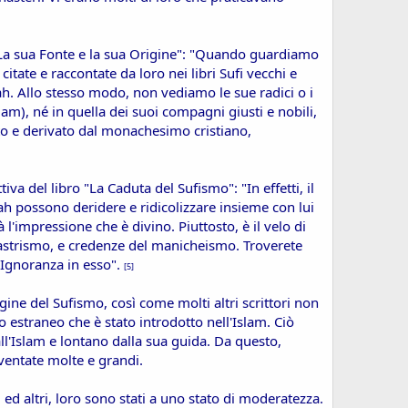
o: La sua Fonte e la sua Origine": "Quando guardiamo
citate e raccontate da loro nei libri Sufi vecchi e
h. Allo stesso modo, non vediamo le sue radici o i
am), né in quella dei suoi compagni giusti e nobili,
ito e derivato dal monachesimo cristiano,
va del libro "La Caduta del Sufismo": "In effetti, il
llah possono deridere e ridicolizzare insieme con lui
 l'impressione che è divino. Piuttosto, è il velo di
astrismo, e credenze del manicheismo. Troverete
l'Ignoranza in esso".
[5]
gine del Sufismo, così come molti altri scrittori non
 estraneo che è stato introdotto nell'Islam. Ciò
all'Islam e lontano dalla sua guida. Da questo,
iventate molte e grandi.
d altri, loro sono stati a uno stato di moderatezza.