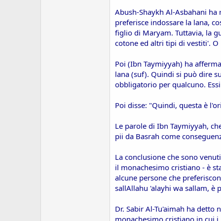
Abush-Shaykh Al-Asbahani ha ri
preferisce indossare la lana, c
figlio di Maryam. Tuttavia, la g
cotone ed altri tipi di vestiti'. 
Poi (Ibn Taymiyyah) ha afferma
lana (suf). Quindi si può dire s
obbligatorio per qualcuno. Essi
Poi disse: "Quindi, questa è l'or
Le parole di Ibn Taymiyyah, che 
pii da Basrah come conseguenza 
La conclusione che sono venuti 
il monachesimo cristiano - è s
alcune persone che preferiscono
sallAllahu 'alayhi wa sallam, è 
Dr. Sabir Al-Tu'aimah ha detto n
monachesimo cristiano in cui i