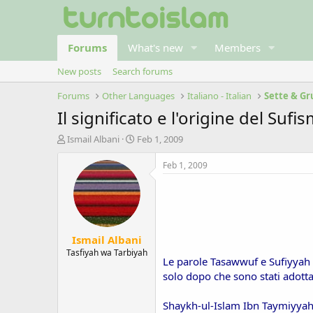
Forums
What's new
Members
New posts
Search forums
Forums
Other Languages
Italiano - Italian
Sette & Gr
Il significato e l'origine del Sufi
T
S
Ismail Albani
Feb 1, 2009
h
t
r
a
Feb 1, 2009
e
r
a
t
d
d
s
a
t
t
Ismail Albani
a
e
r
Tasfiyah wa Tarbiyah
Le parole Tasawwuf e Sufiyyah n
t
solo dopo che sono stati adottat
e
r
Shaykh-ul-Islam Ibn Taymiyyah, 