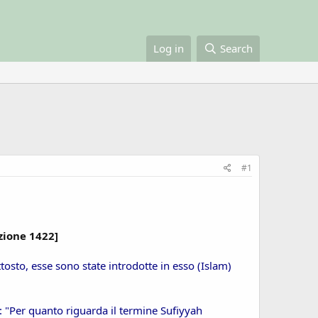
Log in
Search
#1
zione 1422]
osto, esse sono state introdotte in esso (Islam)
: "Per quanto riguarda il termine Sufiyyah