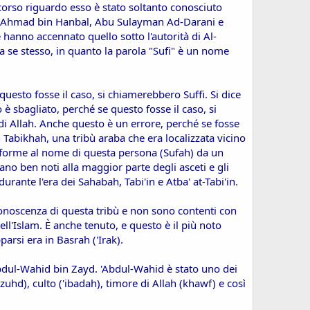
scorso riguardo esso è stato soltanto conosciuto
am Ahmad bin Hanbal, Abu Sulayman Ad-Darani e
re hanno accennato quello sotto l'autorità di Al-
e a se stesso, in quanto la parola "Sufi" è un nome
uesto fosse il caso, si chiamerebbero Suffi. Si dice
 è sbagliato, perché se questo fosse il caso, si
 di Allah. Anche questo è un errore, perché se fosse
 Tabikhah, una tribù araba che era localizzata vicino
 conforme al nome di questa persona (Sufah) da un
o ben noti alla maggior parte degli asceti e gli
urante l'era dei Sahabah, Tabi'in e Atba' at-Tabi'in.
conoscenza di questa tribù e non sono contenti con
dell'Islam. È anche tenuto, e questo è il più noto
parsi era in Basrah ('Irak).
Abdul-Wahid bin Zayd. 'Abdul-Wahid è stato uno dei
uhd), culto ('ibadah), timore di Allah (khawf) e così