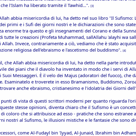
che l'Islam ha liberato tramite il Tawhid...".
[3]
 Allah abbia misericordia di lui, ha detto nel suo libro "Il Sufism
i primi e i Sufi dei giorni nostri e le dichiarazioni che sono state 
za enorme tra questo e gli insegnamenti del Corano e della Sunna
di tutte le creazioni (Profeta Muhammad, sallAllahu 'alayhi wa sall
i Allah. Invece, contrariamente a ciò, vediamo che è stato acquis
ione religiosa dell'ebraismo e l'ascetismo del buddismo".
[4]
he Allah abbia misericordia di lui, ha detto nella parte introdutti
 vile dei piani che il diavolo ha inventato in modo che i servi di A
i Suoi Messaggeri. È il velo dei Majus (adoratori del fuoco), che dà
ne. Esaminatelo e troverete in esso Bramanismo, Buddismo, Zoro
trovare anche ebraismo, cristianesimo e l'idolatria dei Giorni del
punti di vista di questi scrittori moderni per quanto riguarda l'ori
este stesse opinioni, diventa chiaro che il Sufismo è un concetto
di coloro che si attribuisce ad esso - pratiche che sono estranee 
ni nostri al Sufismo, le illusioni mistiche e le fantasie che sono d
essori, come Al-Fudayl bin 'Iyyad, Al-Junaid, Ibrahim bin Adham e