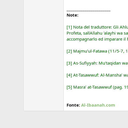
______________________
Note:
[1] Nota del traduttore: Gli Ah
Profeta, sallAllahu 'alayhi wa sa
accompagnarlo ed imparare il h
[2] Majmu’ul-Fatawa (11/5-7, 1
[3] As-Sufiyyah: Mu’taqidan wa
[4] At-Tasawwuf: Al-Mansha’ w
[5] Masra’ at-Tasawwuf (pag. 1
Fonte:
Al-Ibaanah.com