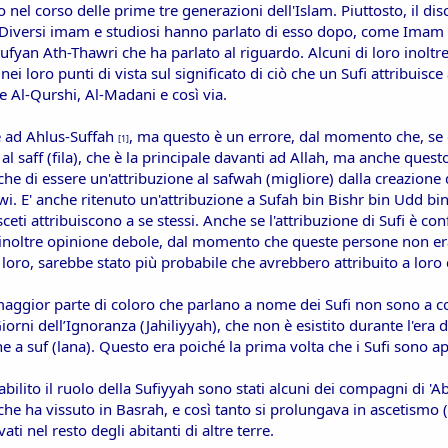
 nel corso delle prime tre generazioni dell'Islam. Piuttosto, il di
. Diversi imam e studiosi hanno parlato di esso dopo, come Im
a Sufyan Ath-Thawri che ha parlato al riguardo. Alcuni di loro inolt
nei loro punti di vista sul significato di ciò che un Sufi attribuisc
e Al-Qurshi, Al-Madani e così via.
ne ad Ahlus-Suffah
, ma questo è un errore, dal momento che, se q
[1]
al saff (fila), che è la principale davanti ad Allah, ma anche questo
che di essere un'attribuzione al safwah (migliore) dalla creazione
i. E' anche ritenuto un'attribuzione a Sufah bin Bishr bin Udd bin
sceti attribuiscono a se stessi. Anche se l'attribuzione di Sufi è
 inoltre opinione debole, dal momento che queste persone non eran
 loro, sarebbe stato più probabile che avrebbero attribuito a loro d
 maggior parte di coloro che parlano a nome dei Sufi non sono a 
iorni dell’Ignoranza (Jahiliyyah), che non è esistito durante l'era 
ne a suf (lana). Questo era poiché la prima volta che i Sufi sono ap
ilito il ruolo della Sufiyyah sono stati alcuni dei compagni di '
he ha vissuto in Basrah, e così tanto si prolungava in ascetismo (z
vati nel resto degli abitanti di altre terre.