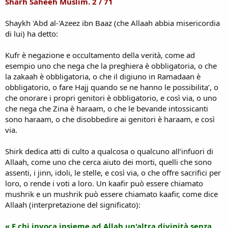
Sharh Saheeh Muslim. 2 / 71
Shaykh 'Abd al-'Azeez ibn Baaz (che Allaah abbia misericordia
di lui) ha detto:
Kufr è negazione e occultamento della verità, come ad
esempio uno che nega che la preghiera è obbligatoria, o che
la zakaah è obbligatoria, o che il digiuno in Ramadaan è
obbligatorio, o fare Hajj quando se ne hanno le possibilita’, o
che onorare i propri genitori è obbligatorio, e così via, o uno
che nega che Zina è haraam, o che le bevande intossicanti
sono haraam, o che disobbedire ai genitori è haraam, e così
via.
Shirk dedica atti di culto a qualcosa o qualcuno all’infuori di
Allaah, come uno che cerca aiuto dei morti, quelli che sono
assenti, i jinn, idoli, le stelle, e così via, o che offre sacrifici per
loro, o rende i voti a loro. Un kaafir può essere chiamato
mushrik e un mushrik può essere chiamato kaafir, come dice
Allaah (interpretazione del significato):
« E chi invoca insieme ad Allah un'altra divinità senza