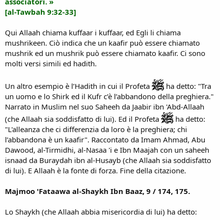
associatori. »
[al-Tawbah 9:32-33]
Qui Allaah chiama kuffaar i kuffaar, ed Egli li chiama
mushrikeen. Ciò indica che un kaafir può essere chiamato
mushrik ed un mushrik può essere chiamato kaafir. Ci sono
molti versi simili ed hadith.
Un altro esempio è l’Hadith in cui il Profeta
ha detto: "Tra
un uomo e lo Shirk ed il Kufr c’è l’abbandono della preghiera."
Narrato in Muslim nel suo Saheeh da Jaabir ibn 'Abd-Allaah
(che Allaah sia soddisfatto di lui). Ed il Profeta
ha detto:
"L'alleanza che ci differenzia da loro è la preghiera; chi
l’abbandona è un kaafir". Raccontato da Imam Ahmad, Abu
Dawood, al-Tirmidhi, al-Nasaa 'i e Ibn Maajah con un saheeh
isnaad da Buraydah ibn al-Husayb (che Allaah sia soddisfatto
di lui). E Allaah è la fonte di forza. Fine della citazione.
Majmoo 'Fataawa al-Shaykh Ibn Baaz, 9 / 174, 175.
Lo Shaykh (che Allaah abbia misericordia di lui) ha detto: