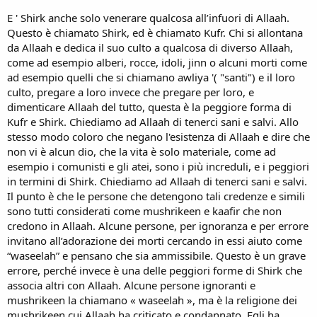
E ' Shirk anche solo venerare qualcosa all’infuori di Allaah.
Questo è chiamato Shirk, ed è chiamato Kufr. Chi si allontana
da Allaah e dedica il suo culto a qualcosa di diverso Allaah,
come ad esempio alberi, rocce, idoli, jinn o alcuni morti come
ad esempio quelli che si chiamano awliya '( "santi") e il loro
culto, pregare a loro invece che pregare per loro, e
dimenticare Allaah del tutto, questa è la peggiore forma di
Kufr e Shirk. Chiediamo ad Allaah di tenerci sani e salvi. Allo
stesso modo coloro che negano l'esistenza di Allaah e dire che
non vi è alcun dio, che la vita è solo materiale, come ad
esempio i comunisti e gli atei, sono i più increduli, e i peggiori
in termini di Shirk. Chiediamo ad Allaah di tenerci sani e salvi.
Il punto è che le persone che detengono tali credenze e simili
sono tutti considerati come mushrikeen e kaafir che non
credono in Allaah. Alcune persone, per ignoranza e per errore
invitano all’adorazione dei morti cercando in essi aiuto come
“waseelah” e pensano che sia ammissibile. Questo è un grave
errore, perché invece è una delle peggiori forme di Shirk che
associa altri con Allaah. Alcune persone ignoranti e
mushrikeen la chiamano « waseelah », ma è la religione dei
mushrikeen cui Allaah ha criticato e condannato. Egli ha