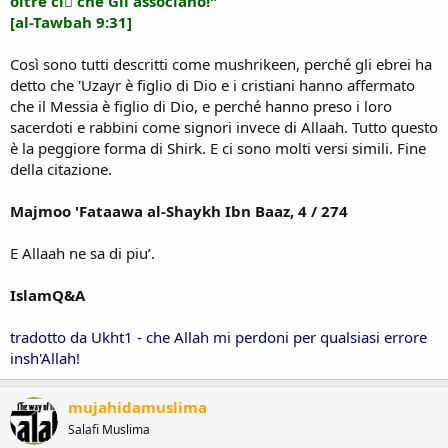
oltre ciٍ che Gli associano!"
[al-Tawbah 9:31]
Così sono tutti descritti come mushrikeen, perché gli ebrei ha
detto che 'Uzayr è figlio di Dio e i cristiani hanno affermato
che il Messia è figlio di Dio, e perché hanno preso i loro
sacerdoti e rabbini come signori invece di Allaah. Tutto questo
è la peggiore forma di Shirk. E ci sono molti versi simili. Fine
della citazione.
Majmoo 'Fataawa al-Shaykh Ibn Baaz, 4 / 274
E Allaah ne sa di piu’.
IslamQ&A
tradotto da Ukht1 - che Allah mi perdoni per qualsiasi errore
insh'Allah!
mujahidamuslima
Salafi Muslima