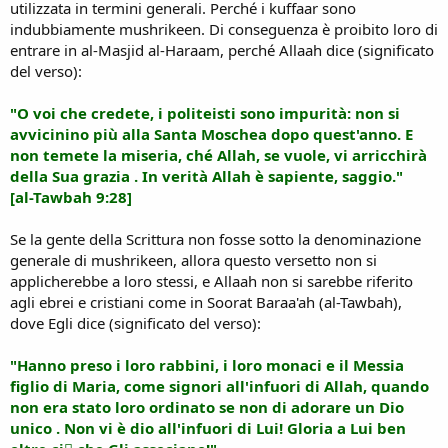
utilizzata in termini generali. Perché i kuffaar sono
indubbiamente mushrikeen. Di conseguenza è proibito loro di
entrare in al-Masjid al-Haraam, perché Allaah dice (significato
del verso):
"O voi che credete, i politeisti sono impurità: non si
avvicinino più alla Santa Moschea dopo quest'anno. E
non temete la miseria, ché Allah, se vuole, vi arricchirà
della Sua grazia . In verità Allah è sapiente, saggio."
[al-Tawbah 9:28]
Se la gente della Scrittura non fosse sotto la denominazione
generale di mushrikeen, allora questo versetto non si
applicherebbe a loro stessi, e Allaah non si sarebbe riferito
agli ebrei e cristiani come in Soorat Baraa'ah (al-Tawbah),
dove Egli dice (significato del verso):
"Hanno preso i loro rabbini, i loro monaci e il Messia
figlio di Maria, come signori all'infuori di Allah, quando
non era stato loro ordinato se non di adorare un Dio
unico . Non vi è dio all'infuori di Lui! Gloria a Lui ben