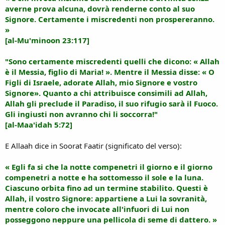
averne prova alcuna, dovrà renderne conto al suo
Signore. Certamente i miscredenti non prospereranno.
»
[al-Mu'minoon 23:117]
"Sono certamente miscredenti quelli che dicono: « Allah
è il Messia, figlio di Maria! ». Mentre il Messia disse: « O
Figli di Israele, adorate Allah, mio Signore e vostro
Signore». Quanto a chi attribuisce consimili ad Allah,
Allah gli preclude il Paradiso, il suo rifugio sarà il Fuoco.
Gli ingiusti non avranno chi li soccorra!"
[al-Maa'idah 5:72]
E Allaah dice in Soorat Faatir (significato del verso):
« Egli fa si che la notte compenetri il giorno e il giorno
compenetri a notte e ha sottomesso il sole e la luna.
Ciascuno orbita fino ad un termine stabilito. Questi è
Allah, il vostro Signore: appartiene a Lui la sovranità,
mentre coloro che invocate all'infuori di Lui non
posseggono neppure una pellicola di seme di dattero. »