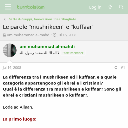
Log in
Sette & Gruppi, Innovazioni, Idee Sbagliate
Le parole "mushrikeen" e "kuffaar"
T
S
um muhammad al-mahdi
Jul 16, 2008
h
t
r
a
um muhammad al-mahdi
e
r
لا اله الا الله محمد رسول الله
Staff member
a
t
d
d
s
a
Jul 16, 2008
#1
t
t
a
e
La differenza tra i mushrikeen ed i kuffaar, e a quale
r
categoria appartengono gli ebrei e i cristiani?
t
Qual è la differenza tra mushrikeen e kuffaar? Sono gli
e
ebrei e cristiani mushrikeen o kuffaar?.
r
Lode ad Allaah.
In primo luogo: