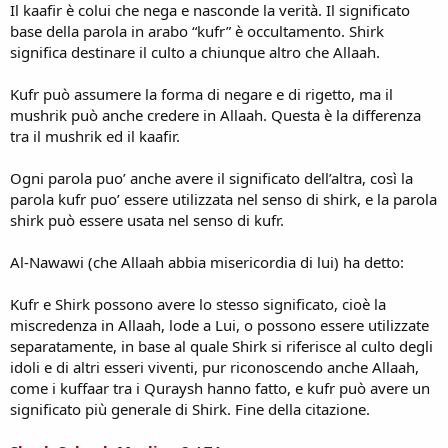
Il kaafir è colui che nega e nasconde la verità. Il significato
base della parola in arabo “kufr” è occultamento. Shirk
significa destinare il culto a chiunque altro che Allaah.
Kufr può assumere la forma di negare e di rigetto, ma il
mushrik può anche credere in Allaah. Questa è la differenza
tra il mushrik ed il kaafir.
Ogni parola puo’ anche avere il significato dell’altra, così la
parola kufr puo’ essere utilizzata nel senso di shirk, e la parola
shirk può essere usata nel senso di kufr.
Al-Nawawi (che Allaah abbia misericordia di lui) ha detto:
Kufr e Shirk possono avere lo stesso significato, cioè la
miscredenza in Allaah, lode a Lui, o possono essere utilizzate
separatamente, in base al quale Shirk si riferisce al culto degli
idoli e di altri esseri viventi, pur riconoscendo anche Allaah,
come i kuffaar tra i Quraysh hanno fatto, e kufr può avere un
significato più generale di Shirk. Fine della citazione.