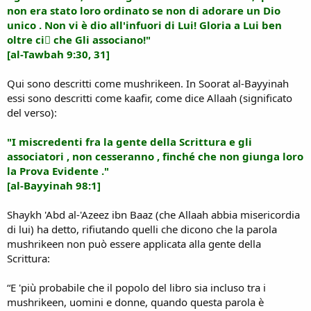
non era stato loro ordinato se non di adorare un Dio
unico . Non vi è dio all'infuori di Lui! Gloria a Lui ben
oltre ciٍ che Gli associano!"
[al-Tawbah 9:30, 31]
Qui sono descritti come mushrikeen. In Soorat al-Bayyinah
essi sono descritti come kaafir, come dice Allaah (significato
del verso):
"I miscredenti fra la gente della Scrittura e gli
associatori , non cesseranno , finché che non giunga loro
la Prova Evidente ."
[al-Bayyinah 98:1]
Shaykh 'Abd al-'Azeez ibn Baaz (che Allaah abbia misericordia
di lui) ha detto, rifiutando quelli che dicono che la parola
mushrikeen non può essere applicata alla gente della
Scrittura:
“E 'più probabile che il popolo del libro sia incluso tra i
mushrikeen, uomini e donne, quando questa parola è