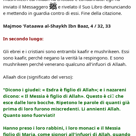
inviato il Messaggero
e rivelato il Suo Libro denunciando
e mettendo in guardia contro di essi. Fine della citazione.
Majmoo 'Fataawa al-Shaykh Ibn Baaz, 4 / 32, 33
In secondo luogo:
Gli ebrei e i cristiani sono entrambi kaafir e mushrikeen. Essi
sono kaafir, perché negano la verità la respingono. E sono
mushrikeen perché venerano qualcuno all’infuori di Allaah.
Allaah dice (significato del verso):
"Dicono i giudei: « Esdra è figlio di Allah»; e i nazareni
dicono: « Il Messia è figlio di Allah». Questo è ciٍ che
esce dalle loro bocche. Ripetono le parole di quanti già
prima di loro furono miscredenti. Li annienti Allah.
Quanto sono fuorviati!
Hanno preso i loro rabbini, i loro monaci e il Messia
figlio di Maria, come signori all'infuori di Allah, quando