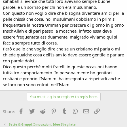
sahabah si evince che tutti loro avevano sempre buone
parole, e un sorriso per chi non era musulmano.
Con questo non voglio dire che bisogna diventare amici per la
pelle chissà che cosa, noi musulmani dobbiamo in primis
frequentare la nostra Ummah per crescere di giorno in giorno
Insch'Allah e di pari passo la moschea, infatto essa deve
essere frequentata assiduamente, malgrado viviamo qui si
faccia sempre tutto di corsa.
Però quello che voglio dire che se un cristiano mi parla o mi
chiede qualche cosa dell'Islam io devo essere gentile e parlare
con parole dolci.
Dico questo perchè molti fratelli in queste occasioni hanno
tutt'altro comportamento. Io personalmente ho genitori
cristiani e proprio l'Islam mi ha insegnato a rispettarli anche
se loro non sono entrati nell'Islam.
You must log in or register to reply here.
Facebook
Twitter
Reddit
Pinterest
Tumblr
WhatsApp
Email
Link
Share:
Sette & Gruppi, Innovazioni, Idee Sbagliate