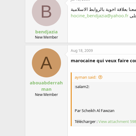
B
نا بعلاقة اخوية بالروابط الاسلامية
hocine_bendjazia@yahoo.fr
bendjazia
New Member
Aug 18, 2009
A
marocaine qui veux faire co
ayman said:
abouabderrah
:salam2:
man
New Member
Par Scheikh Al Fawzan
Télécharger :
View attachment 59