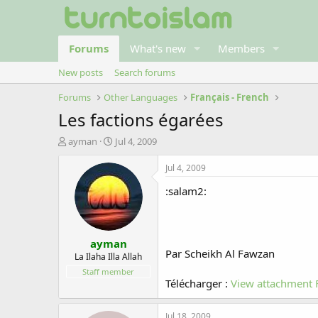
Forums
What's new
Members
New posts
Search forums
Forums
Other Languages
Français - French
Les factions égarées
T
S
ayman
Jul 4, 2009
h
t
r
a
Jul 4, 2009
e
r
:salam2:
a
t
d
d
s
a
t
t
ayman
a
e
Par Scheikh Al Fawzan
r
La Ilaha Illa Allah
t
Staff member
e
Télécharger :
View attachment 
r
Jul 18, 2009