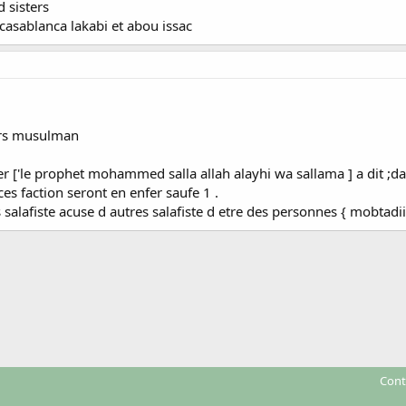
 sisters
 casablanca lakabi et abou issac
urs musulman
er ['le prophet mohammed salla allah alayhi wa sallama ] a dit 
ces faction seront en enfer saufe 1 .
 salafiste acuse d autres salafiste d etre des personnes { mobtadi
Cont