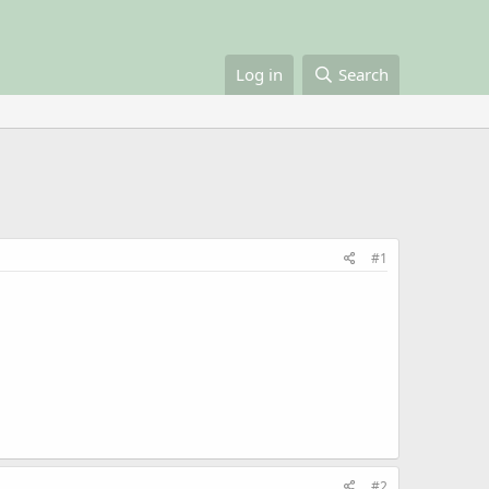
Log in
Search
#1
#2