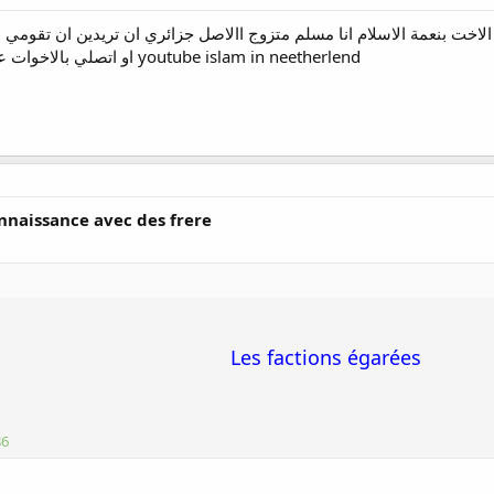
 الاخت بنعمة الاسلام انا مسلم متزوج االاصل جزائري ان تريدين ان تقومي مع
او اتصلي بالاخوات على youtube islam in neetherlend
nnaissance avec des frere
Les factions égarées
86