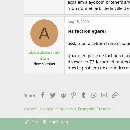
assalam alayokom brothers and
mon nom et larbi de la ville de
Aug 18, 2009
A
les faction egarer
asslamou alaykom frere et se
abouabderrah
quand en parle de faction egar
man
diveser en 73 faction et toutes 
New Member
mes le problem de certin freres
Facebook
Twitter
Reddit
Pinterest
Tumblr
WhatsApp
Email
Link
Share:
Forums
Other Languages
Français - French
Olive
English (US)