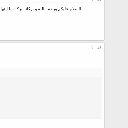
السلام عليكم ورحمة الله و بركاته بركت يا ايتها
#3