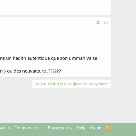
#4
;dans un hadith autentique que son ummah va se
in } ou des neuvateure .??????
You must log in or register to reply here.
act us
Terms and rules
Privacy policy
Help
Home
R
S
S