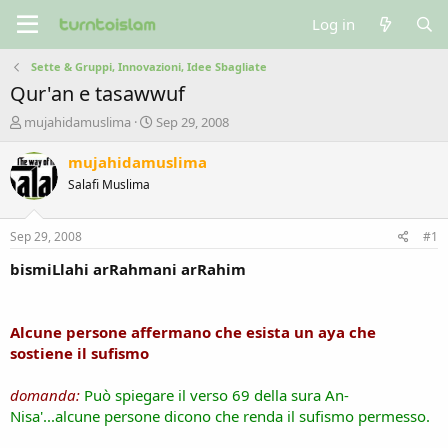
Log in
Sette & Gruppi, Innovazioni, Idee Sbagliate
Qur'an e tasawwuf
T
S
mujahidamuslima
Sep 29, 2008
h
t
r
a
mujahidamuslima
e
r
Salafi Muslima
a
t
d
d
s
a
Sep 29, 2008
#1
t
t
a
e
bismiLlahi arRahmani arRahim
r
t
e
Alcune persone affermano che esista un aya che
r
sostiene il sufismo
domanda:
Può spiegare il verso 69 della sura An-
Nisa'...alcune persone dicono che renda il sufismo permesso.