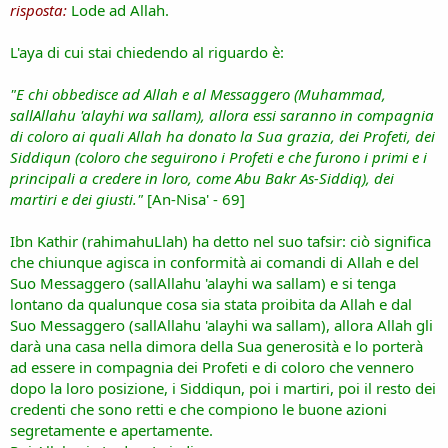
risposta:
Lode ad Allah.
L'aya di cui stai chiedendo al riguardo è:
"E chi obbedisce ad Allah e al Messaggero (Muhammad,
sallAllahu 'alayhi wa sallam), allora essi saranno in compagnia
di coloro ai quali Allah ha donato la Sua grazia, dei Profeti, dei
Siddiqun (coloro che seguirono i Profeti e che furono i primi e i
principali a credere in loro, come Abu Bakr As-Siddiq), dei
martiri e dei giusti."
[An-Nisa' - 69]
Ibn Kathir (rahimahuLlah) ha detto nel suo tafsir: ciò significa
che chiunque agisca in conformità ai comandi di Allah e del
Suo Messaggero (sallAllahu 'alayhi wa sallam) e si tenga
lontano da qualunque cosa sia stata proibita da Allah e dal
Suo Messaggero (sallAllahu 'alayhi wa sallam), allora Allah gli
darà una casa nella dimora della Sua generosità e lo porterà
ad essere in compagnia dei Profeti e di coloro che vennero
dopo la loro posizione, i Siddiqun, poi i martiri, poi il resto dei
credenti che sono retti e che compiono le buone azioni
segretamente e apertamente.