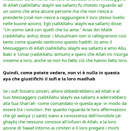
di Allah (sallAllahu 'alayhi wa sallam) fu chiesto riguardo ad
un uomo che ama alcune persone ma che non riesce a
prenderle (cioè non riesce a raggiungere il loro stesso livello
nelle buone azioni). Egli (sallAllahu 'alayhi wa sallam) disse:
"Un uomo sarà con quelli che lui ama." Anas ibn Malik
(radiAllahu 'anhu) disse: i Musulmani non si rallegrarono così
tanto come quando sentirono questo hadith. Io amo il
Messaggero di Allah (sallAllahu 'alayhi wa sallam) e amo Abu
Bakr e 'Umar (radiAllahu 'anhum) e spero che Allah mi risorga
insieme a loro, anche se non ho fatto ciò che hanno fatto loro.
Quindi, come potete vedere, non vi è nulla in questa
aya che giustifichi il sufi e la loro madhab
Se i sufi fossero sinceri, allora obbedirebbero ad Allah e al
Suo Messaggero (sallAllahu 'alayhi wa sallam) e aderirebbero
alla Sua Shari'ah -come comandato in questa aya- in modo da
essere tra i vincitori. Per quanto riguarda le loro affermazioni
che gli awliya' (i santi) siano a conoscenza dell'invisibile (al-
ghayb) che nessuno conosce all'infuori di Allah, e la loro
azione di Tawaf intorno ai cimiteri e il loro pregare i morti