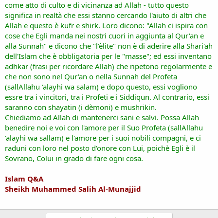
come atto di culto e di vicinanza ad Allah - tutto questo
significa in realtà che essi stanno cercando l'aiuto di altri che
Allah e questo è kufr e shirk. Loro dicono: "Allah ci ispira con
cose che Egli manda nei nostri cuori in aggiunta al Qur'an e
alla Sunnah" e dicono che "l'èlite" non è di aderire alla Shari'ah
dell'Islam che è obbligatoria per le "masse"; ed essi inventano
adhkar (frasi per ricordare Allah) che ripetono regolarmente e
che non sono nel Qur'an o nella Sunnah del Profeta
(sallAllahu 'alayhi wa salam) e dopo questo, essi vogliono
essre tra i vincitori, tra i Profeti e i Siddiqun. Al contrario, essi
saranno con shayatin (i dèmoni) e mushrikin.
Chiediamo ad Allah di mantenerci sani e salvi. Possa Allah
benedire noi e voi con l'amore per il Suo Profeta (sallAllahu
'alayhi wa sallam) e l'amore per i suoi nobili compagni, e ci
raduni con loro nel posto d'onore con Lui, poichè Egli è il
Sovrano, Colui in grado di fare ogni cosa.
Islam Q&A
Sheikh Muhammed Salih Al-Munajjid