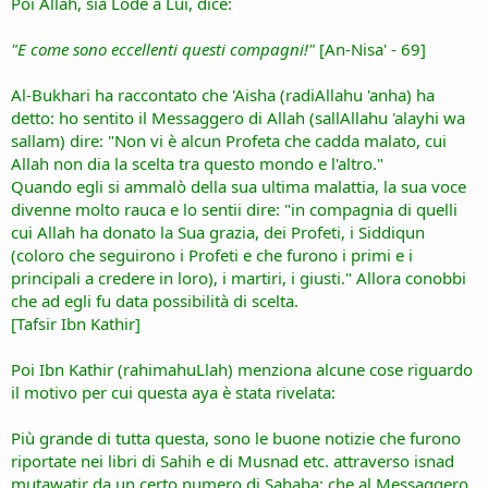
Poi Allah, sia Lode a Lui, dice:
"E come sono eccellenti questi compagni!"
[An-Nisa' - 69]
Al-Bukhari ha raccontato che 'Aisha (radiAllahu 'anha) ha
detto: ho sentito il Messaggero di Allah (sallAllahu 'alayhi wa
sallam) dire: "Non vi è alcun Profeta che cadda malato, cui
Allah non dia la scelta tra questo mondo e l'altro."
Quando egli si ammalò della sua ultima malattia, la sua voce
divenne molto rauca e lo sentii dire: "in compagnia di quelli
cui Allah ha donato la Sua grazia, dei Profeti, i Siddiqun
(coloro che seguirono i Profeti e che furono i primi e i
principali a credere in loro), i martiri, i giusti." Allora conobbi
che ad egli fu data possibilità di scelta.
[Tafsir Ibn Kathir]
Poi Ibn Kathir (rahimahuLlah) menziona alcune cose riguardo
il motivo per cui questa aya è stata rivelata:
Più grande di tutta questa, sono le buone notizie che furono
riportate nei libri di Sahih e di Musnad etc. attraverso isnad
mutawatir da un certo numero di Sahaba: che al Messaggero