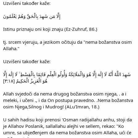
Uzvišeni također kaže:
إِلَّا مَن شَهِدَ بِالْحَقِّ وَهُمْ يَعْلَمُونَ
Istinu priznaju oni koji znaju (Ez-Zuhruf, 86.)
tj. srcem vjeruju, a jezikom očituju da "nema božanstva osim
Allaha."
Uzvišeni također kaže:
شَهِدَ اللَّهُ أَنَّهُ لَا إِلَٰهَ إِلَّا هُوَ وَالْمَلَائِكَةُ وَأُولُو الْعِلْمِ قَائِمًا بِالْقِسْطِ ۚ لَا إِلَٰهَ إِلَّا
هُوَ الْعَزِيزُ الْحَكِيمُ [٣:١٨]
Allah svjedoči da nema drugog božanstva osim njega, . a i
meleki, i učeni ., i da On postupa pravedno. .Nema božanstva
osim Njega,Silnog i Mudrog! (ALu'Imran, 18.)
U sahih hadisu koji prenosi 'Osman radijallahu anhu, stoji da
je Allahov Poslanik, sallallahu alejhi ve sellem, rekao: "Ko
umre, sa ubjeđenjem da nema božanstva osim Allaha, ući će