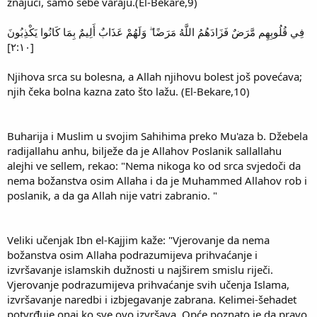
znajući, samo sebe varaju.(El-Bekare,9)
فِي قُلُوبِهِم مَّرَضٌ فَزَادَهُمُ اللَّهُ مَرَضًا ۖ وَلَهُمْ عَذَابٌ أَلِيمٌ بِمَا كَانُوا يَكْذِبُونَ
[٢:١٠]
Njihova srca su bolesna, a Allah njihovu bolest još povećava;
njih čeka bolna kazna zato što lažu. (El-Bekare,10)
Buharija i Muslim u svojim Sahihima preko Mu'aza b. Džebela
radijallahu anhu, bilježe da je Allahov Poslanik sallallahu
alejhi ve sellem, rekao: "Nema nikoga ko od srca svjedoči da
nema božanstva osim Allaha i da je Muhammed Allahov rob i
poslanik, a da ga Allah nije vatri zabranio. "
Veliki učenjak Ibn el-Kajjim kaže: "Vjerovanje da nema
božanstva osim Allaha podrazumijeva prihvaćanje i
izvršavanje islamskih dužnosti u najširem smislu riječi.
Vjerovanje podrazumijeva prihvaćanje svih učenja Islama,
izvršavanje naredbi i izbjegavanje zabrana. Kelimei-šehadet
potvrđuje onaj ko sve ovo izvršava. Opće poznato je da pravo