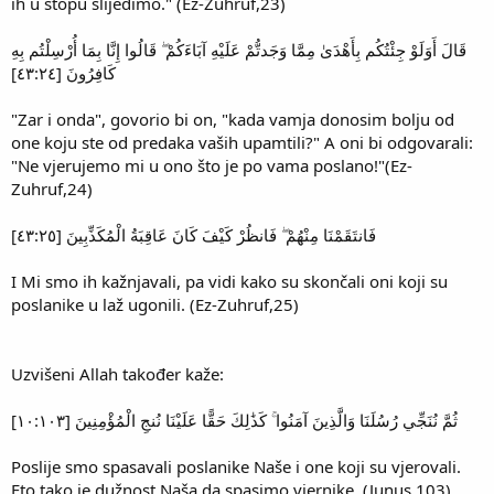
ih u stopu slijedimo." (Ez-Zuhruf,23)
قَالَ أَوَلَوْ جِئْتُكُم بِأَهْدَىٰ مِمَّا وَجَدتُّمْ عَلَيْهِ آبَاءَكُمْ ۖ قَالُوا إِنَّا بِمَا أُرْسِلْتُم بِهِ
كَافِرُونَ [٤٣:٢٤]
"Zar i onda", govorio bi on, "kada vamja donosim bolju od
one koju ste od predaka vaših upamtili?" A oni bi odgovarali:
"Ne vjerujemo mi u ono što je po vama poslano!"(Ez-
Zuhruf,24)
فَانتَقَمْنَا مِنْهُمْ ۖ فَانظُرْ كَيْفَ كَانَ عَاقِبَةُ الْمُكَذِّبِينَ [٤٣:٢٥]
I Mi smo ih kažnjavali, pa vidi kako su skončali oni koji su
poslanike u laž ugonili. (Ez-Zuhruf,25)
Uzvišeni Allah također kaže:
ثُمَّ نُنَجِّي رُسُلَنَا وَالَّذِينَ آمَنُوا ۚ كَذَٰلِكَ حَقًّا عَلَيْنَا نُنجِ الْمُؤْمِنِينَ [١٠:١٠٣]
Poslije smo spasavali poslanike Naše i one koji su vjerovali.
Eto,tako je dužnost Naša da spasimo vjernike. (Junus,103)