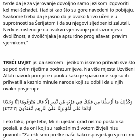
tvrde da je za vjerovanje dovoljno samo jezikom izgovoriti
kelimei-šehadet. Hadisi kao što su gore navedeni to pobijaju.
Svakome treba da je jasno da je ovako krivo učenje u
suprotnosti sa Šerijatom i da su njegovi sljedbenici zalutali.
Nedvosmisleno je da ovakvo vjerovanje podrazumijeva
dvoličnost, a dvoličnjaka je apsurdno proglašavati pravim
vjernikom."
TREĆI UVJET
je: da sesrcem i jezikom iskreno prihvati sve što
se pod ovim riječima podrazumijeva. Na više mjesta Uzvišeni
Allah navodi primjere i pouku kako je spasio one koji su ih
prihvatili a kaznio minule narode koji su odbili da u njih
ovako povjeruju:
وَكَذَٰلِكَ مَا أَرْسَلْنَا مِن قَبْلِكَ فِي قَرْيَةٍ مِّن نَّذِيرٍ إِلَّا قَالَ مُتْرَفُوهَا إِنَّا وَجَدْنَا
آبَاءَنَا عَلَىٰ أُمَّةٍ وَإِنَّا عَلَىٰ آثَارِهِم مُّقْتَدُونَ [٤٣:٢٣]
I eto tako, prije tebe, Mi ni ujedan grad nismo poslanika
poslali, a da oni koji su raskošnim životom živjeli nisu
govorili: "Zatekli smo pretke naše kako ispovjedaju vjeru i mi