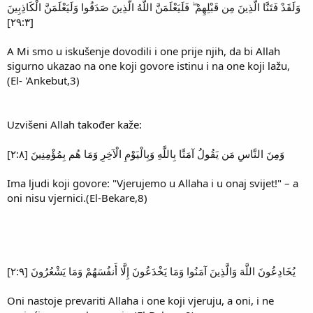
وَلَقَدْ فَتَنَّا الَّذِينَ مِن قَبْلِهِمْ ۖ فَلَيَعْلَمَنَّ اللَّهُ الَّذِينَ صَدَقُوا وَلَيَعْلَمَنَّ الْكَاذِبِينَ
[٢٩:٣]
A Mi smo u iskušenje dovodili i one prije njih, da bi Allah
sigurno ukazao na one koji govore istinu i na one koji lažu,
(El- 'Ankebut,3)
Uzvišeni Allah također kaže:
وَمِنَ النَّاسِ مَن يَقُولُ آمَنَّا بِاللَّهِ وَبِالْيَوْمِ الْآخِرِ وَمَا هُم بِمُؤْمِنِينَ [٢:٨]
Ima ljudi koji govore: "Vjerujemo u Allaha i u onaj svijet!" – a
oni nisu vjernici.(El-Bekare,8)
يُخَادِعُونَ اللَّهَ وَالَّذِينَ آمَنُوا وَمَا يَخْدَعُونَ إِلَّا أَنفُسَهُمْ وَمَا يَشْعُرُونَ [٢:٩]
Oni nastoje prevariti Allaha i one koji vjeruju, a oni, i ne