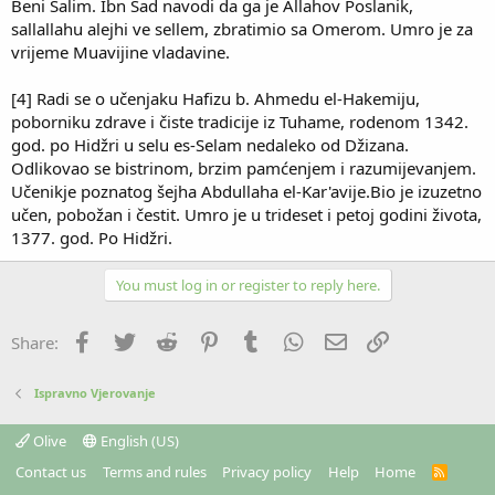
Beni Salim. Ibn Sad navodi da ga je Allahov Poslanik,
sallallahu alejhi ve sellem, zbratimio sa Omerom. Umro je za
vrijeme Muavijine vladavine.
[4] Radi se o učenjaku Hafizu b. Ahmedu el-Hakemiju,
poborniku zdrave i čiste tradicije iz Tuhame, rodenom 1342.
god. po Hidžri u selu es-Selam nedaleko od Džizana.
Odlikovao se bistrinom, brzim pamćenjem i razumijevanjem.
Učenikje poznatog šejha Abdullaha el-Kar'avije.Bio je izuzetno
učen, pobožan i čestit. Umro je u trideset i petoj godini života,
1377. god. Po Hidžri.
You must log in or register to reply here.
Facebook
Twitter
Reddit
Pinterest
Tumblr
WhatsApp
Email
Link
Share:
Ispravno Vjerovanje
Olive
English (US)
Contact us
Terms and rules
Privacy policy
Help
Home
R
S