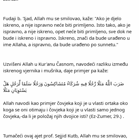
Fudaji b. 'Ijad, Allah mu se smilovao, kaže: "Ako je djelo
iskreno, a nije ispravno neće biti primljeno. Isto tako, ako je
ispravno, a nije iskreno, opet neće biti primljeno, sve dok ne
bude i iskreno i ispravno. Iskreno, znači da bude urađeno u
ime Allaha, a ispravno, da bude urađeno po sunnetu."
Uzvišeni Allah u Kur'anu Časnom, navodeći razliku između
iskrenog vjernika i mušrika, daje primjer pa kaže:
ضَرَبَ اللَّهُ مَثَلًا رَّجُلًا فِيهِ شُرَكَاءُ مُتَشَاكِسُونَ وَرَجُلًا سَلَمًا لِّرَجُلٍ هَلْ
يَسْتَوِيَانِ مَثَلًا
Allah navodi kao primjer čovjeka koji je u vlasti ortaka oko
koga se oni otimaju i čovjeka koji je u vlasti samo jednog
čovjeka,-da li je položaj njih dvojice isti? (Ez-Zumer, 29.) .
Tumačeći ovaj ajet prof. Sejjid Kutb, Allah mu se smilovao,