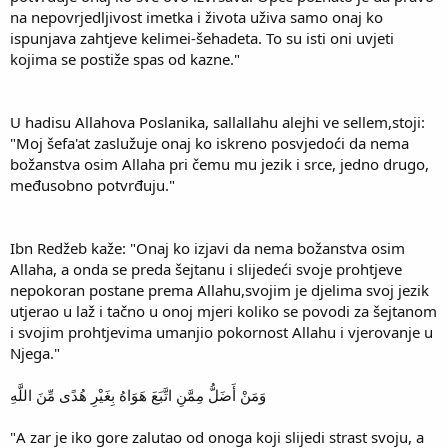
na nepovrjedljivost imetka i života uživa samo onaj ko
ispunjava zahtjeve kelimei-šehadeta. To su isti oni uvjeti
kojima se postiže spas od kazne."
U hadisu Allahova Poslanika, sallallahu alejhi ve sellem,stoji:
"Moj šefa'at zaslužuje onaj ko iskreno posvjedoći da nema
božanstva osim Allaha pri čemu mu jezik i srce, jedno drugo,
međusobno potvrđuju."
Ibn Redžeb kaže: "Onaj ko izjavi da nema božanstva osim
Allaha, a onda se preda šejtanu i slijedeći svoje prohtjeve
nepokoran postane prema Allahu,svojim je djelima svoj jezik
utjerao u laž i tačno u onoj mjeri koliko se povodi za šejtanom
i svojim prohtjevima umanjio pokornost Allahu i vjerovanje u
Njega."
وَمَنْ أَضَلُّ مِمَّنِ اتَّبَعَ هَوَاهُ بِغَيْرِ هُدًى مِّنَ اللَّهِ
"A zar je iko gore zalutao od onoga koji slijedi strast svoju, a