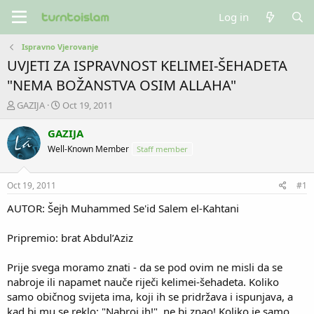
Log in
Ispravno Vjerovanje
UVJETI ZA ISPRAVNOST KELIMEI-ŠEHADETA
"NEMA BOŽANSTVA OSIM ALLAHA"
T
S
GAZIJA
Oct 19, 2011
h
t
r
a
GAZIJA
e
r
Well-Known Member
Staff member
a
t
d
d
s
a
Oct 19, 2011
#1
t
t
a
e
AUTOR: Šejh Muhammed Se'id Salem el-Kahtani
r
t
Pripremio: brat Abdul’Aziz
e
r
Prije svega moramo znati - da se pod ovim ne misli da se
nabroje ili napamet nauče riječi kelimei-šehadeta. Koliko
samo običnog svijeta ima, koji ih se pridržava i ispunjava, a
kad bi mu se reklo: "Nabroj ih!", ne bi znao! Koliko je samo