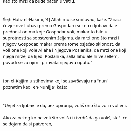
kao što mrzi da bude bačen u vatru.
Šejh Hafiz el-Hakimi,[4] Allah mu se smilovao, kaže: "Znaci
čovjekove ljubavi prema Gospodaru su: da u ljubavi daje
prednost onima koje Gospodar voli, makar to bilo u
suprotnosti sa sopstvenim željama, da mrzi ono što mrzi i
njegov Gospodar, makar prema tome osjećao sklonost, da
voli one koji vole Allaha i Njegova Poslanika, da mrzi one koji
njega mrze, da lijedi Poslanika, sallallahu alejhi ve sellem,
povodi se za njim i prihvata njegovu uputu."
Ibn el-Kajjim u stihovima koji se završavaju na "nun",
poznatim kao "en-Nunijja" kaže:
"Uvjet za ljubav je da, bez opiranja, voliš ono što voli i voljeni,
Ako za nekog ko ne voli što voliš i ti tvrdiš da ga voliš, steći će
se dojam da si patvoren,