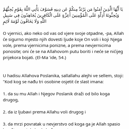
يَا أَيُّهَا الَّذِينَ آمَنُوا مَن يَرْتَدَّ مِنكُمْ عَن دِينِهِ فَسَوْفَ يَأْتِي اللَّهُ بِقَوْمٍ يُحِبُّهُمْ
وَيُحِبُّونَهُ أَذِلَّةٍ عَلَى الْمُؤْمِنِينَ أَعِزَّةٍ عَلَى الْكَافِرِينَ يُجَاهِدُونَ فِي سَبِيلِ
اللَّهِ وَلَا يَخَافُونَ لَوْمَةَ لَائِمٍ
O vjernici, ako neko od vas od vjere svoje otpadne, -pa, Allah
će sigurno mjesto njih dovesti ljude koje On voli i koji Njega
vole, prema vjernicima ponizne, a prema nevjernicima
ponosite; oni će se na Allahovom putu boriti i neće se nićijeg
prijekora bojati. (El-Ma 'ide, 54.)
U hadisu Allahova Poslanika, sallallahu alejhi ve sellem, stoji:
"Kod kog se nađu tri osobine osjetit će slast imana:
1. da su mu Allah i Njegov Poslanik draži od bilo koga
drugog,
2. da iz ljubavi prema Allahu voli drugog i
3. da mrzi povratak u nevjerstvo od koga ga je Allah spasio