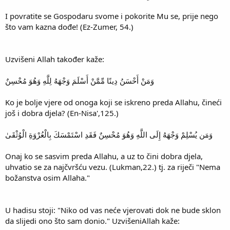
I povratite se Gospodaru svome i pokorite Mu se, prije nego
što vam kazna dođe! (Ez-Zumer, 54.)
Uzvišeni Allah također kaže:
وَمَنْ أَحْسَنُ دِينًا مِّمَّنْ أَسْلَمَ وَجْهَهُ لِلَّهِ وَهُوَ مُحْسِنٌ
Ko je bolje vjere od onoga koji se iskreno preda Allahu, čineći
još i dobra djela? (En-Nisa',125.)
وَمَن يُسْلِمْ وَجْهَهُ إِلَى اللَّهِ وَهُوَ مُحْسِنٌ فَقَدِ اسْتَمْسَكَ بِالْعُرْوَةِ الْوُثْقَىٰ
Onaj ko se sasvim preda Allahu, a uz to čini dobra djela,
uhvatio se za najčvršću vezu. (Lukman,22.) tj. za riječi "Nema
božanstva osim Allaha."
U hadisu stoji: "Niko od vas neće vjerovati dok ne bude sklon
da slijedi ono što sam donio." UzvišeniAllah kaže: