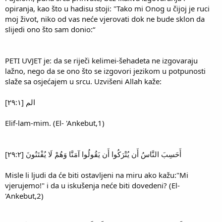
opiranja, kao što u hadisu stoji: "Tako mi Onog u čijoj je ruci
moj život, niko od vas neće vjerovati dok ne bude sklon da
slijedi ono što sam donio:“
PETI UVJET je: da se riječi kelimei-šehadeta ne izgovaraju
lažno, nego da se ono što se izgovori jezikom u potpunosti
slaže sa osjećajem u srcu. Uzvišeni Allah kaže:
الم [٢٩:١]
Elif-lam-mim. (El- 'Ankebut,1)
أَحَسِبَ النَّاسُ أَن يُتْرَكُوا أَن يَقُولُوا آمَنَّا وَهُمْ لَا يُفْتَنُونَ [٢٩:٢]
Misle li ljudi da će biti ostavljeni na miru ako kažu:"Mi
vjerujemo!" i da u iskušenja neće biti dovedeni? (El-
'Ankebut,2)