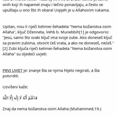
onih koji ih napamet znaju i tečno ponavljaju, a često se
upuštaju u ono što ih obara! Uspjeh je u Allahovim rukama.
Upitan, nisu li riječi kelimei-šehadeta "Nema božanstva osim
Allaha", ključ Dženneta, Vehb b. Munebbih[1] je odgovorio:
"Jesu, samo što svaki ključ ima svoje zube. Ako doneseš ključ
sa pravim zubima, otvorit ćeš vrata, a ako ne doneseš, nećeš."
[2] Zubi ključa riječi kelimei-šehadeta "Nema božanstva osim
Allaha" su sljedeći uvjeti:
PRVI UVJET
je: znanje šta se njima htjelo negirati, a šta
potvrditi.
Uzvišeni kaže:
فَاعْلَمْ أَنَّهُ لَا إِلَٰهَ إِلَّا اللَّهُ
Znaj da nema božanstva osim Allaha (Muhammed,19.)