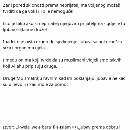
Zar i pored sklonosti prema neprijateljima voljenog možeš
tvrditi da ga voliš? To je nemoguće!
Isto je tako ako si neprijatelj njegovim prijateljima - gdje je tu
ljubav šejtanov druže?
Ibadet nije ništa drugo do sjedinjenje ljubavi sa pokornošcu
srca i organima tijela,
I među onima koji tvrde da su muslimani vidjeli smo takvih
koji Allahu pripisuju druga,
Druge Mu smatraju ravnim kad im poklanjaju ljubav a ne kad
su u nevolji i kad mole za pomoč."
Izvor: El-wela' we-I-bera' fi-I-Islam >>Ljubav prema dobru i