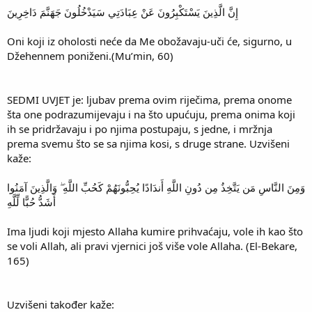
إِنَّ الَّذِينَ يَسْتَكْبِرُونَ عَنْ عِبَادَتِي سَيَدْخُلُونَ جَهَنَّمَ دَاخِرِينَ
Oni koji iz oholosti neće da Me obožavaju-uči će, sigurno, u
Džehennem poniženi.(Mu’min, 60)
SEDMI UVJET je: ljubav prema ovim riječima, prema onome
šta one podrazumijevaju i na što upućuju, prema onima koji
ih se pridržavaju i po njima postupaju, s jedne, i mržnja
prema svemu što se sa njima kosi, s druge strane. Uzvišeni
kaže:
وَمِنَ النَّاسِ مَن يَتَّخِذُ مِن دُونِ اللَّهِ أَندَادًا يُحِبُّونَهُمْ كَحُبِّ اللَّهِ ۖ وَالَّذِينَ آمَنُوا
أَشَدُّ حُبًّا لِّلَّهِ
Ima ljudi koji mjesto Allaha kumire prihvaćaju, vole ih kao što
se voli Allah, ali pravi vjernici još više vole Allaha. (El-Bekare,
165)
Uzvišeni također kaže: