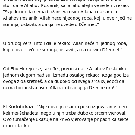
stoji da je Allahov Poslanik, sallallahu alejhi ve sellem, rekao:
"Svjedočim da nema božanstva osim Allaha i da sam ja
Allahov Poslanik. Allah neće nijednog roba, koji u ove riječi ne
sumnja, ostaviti, a da ga ne uvede u Džennet."
U drugoj verziji stoji da je rekao: "Allah neće ni jednog roba,
koji u ove riječi ne sumnja, ostaviti, a da ne vidi Džennet."
Od Ebu Hurejre se, također, prenosi da je Allahov Poslanik u
jednom dugom hadisu, između ostalog rekao: "Koga god iza
ovoga zida sretneš, a da duboko od svega srca svjedoći da
nema božanstva osim Allaha, obraduj ga Džennetom! "
EI-Kurtubi kaže: "Nije dovoljno samo puko izgovaranje riječi
kelimei-šehadeta, nego u njih treba duboko srcem vjerovati.
Ovo tumačenje ukazuje na krivo vjerovanje pripadnika sekte
murdžita, koji