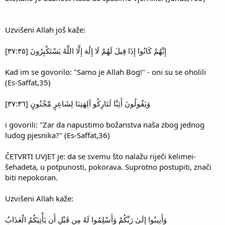
Uzvišeni Allah još kaže:
إِنَّهُمْ كَانُوا إِذَا قِيلَ لَهُمْ لَا إِلَٰهَ إِلَّا اللَّهُ يَسْتَكْبِرُونَ [٣٧:٣٥]
Kad im se govorilo: "Samo je Allah Bog!" - oni su se oholili
(Es-Saffat,35)
وَيَقُولُونَ أَئِنَّا لَتَارِكُو آلِهَتِنَا لِشَاعِرٍ مَّجْنُونٍ [٣٧:٣٦]
i govorili: "Zar da napustimo božanstva naša zbog jednog
ludog pjesnika?" (Es-Saffat,36)
ČETVRTI UVJET je: da se svemu što nalažu riječi kelimei-
šehadeta, u potpunosti, pokorava. Suprotno postupiti, znači
biti nepokoran.
Uzvišeni Allah kaže:
وَأَنِيبُوا إِلَىٰ رَبِّكُمْ وَأَسْلِمُوا لَهُ مِن قَبْلِ أَن يَأْتِيَكُمُ الْعَذَابُ