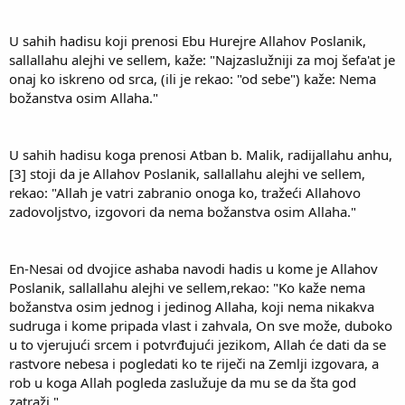
U sahih hadisu koji prenosi Ebu Hurejre Allahov Poslanik,
sallallahu alejhi ve sellem, kaže: "Najzaslužniji za moj šefa'at je
onaj ko iskreno od srca, (ili je rekao: "od sebe") kaže: Nema
božanstva osim Allaha."
U sahih hadisu koga prenosi Atban b. Malik, radijallahu anhu,
[3] stoji da je Allahov Poslanik, sallallahu alejhi ve sellem,
rekao: "Allah je vatri zabranio onoga ko, tražeći Allahovo
zadovoljstvo, izgovori da nema božanstva osim Allaha."
En-Nesai od dvojice ashaba navodi hadis u kome je Allahov
Poslanik, sallallahu alejhi ve sellem,rekao: "Ko kaže nema
božanstva osim jednog i jedinog Allaha, koji nema nikakva
sudruga i kome pripada vlast i zahvala, On sve može, duboko
u to vjerujući srcem i potvrđujući jezikom, Allah će dati da se
rastvore nebesa i pogledati ko te riječi na Zemlji izgovara, a
rob u koga Allah pogleda zaslužuje da mu se da šta god
zatraži."