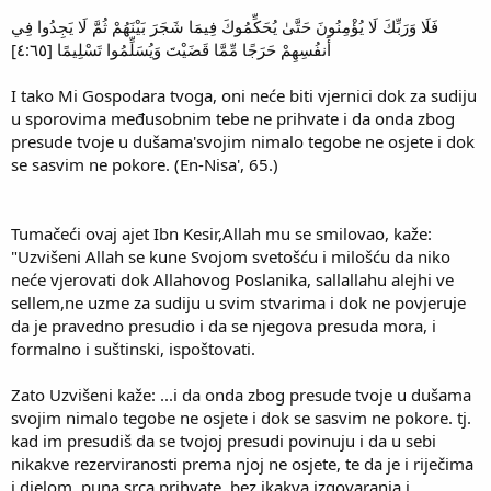
فَلَا وَرَبِّكَ لَا يُؤْمِنُونَ حَتَّىٰ يُحَكِّمُوكَ فِيمَا شَجَرَ بَيْنَهُمْ ثُمَّ لَا يَجِدُوا فِي
أَنفُسِهِمْ حَرَجًا مِّمَّا قَضَيْتَ وَيُسَلِّمُوا تَسْلِيمًا [٤:٦٥]
I tako Mi Gospodara tvoga, oni neće biti vjernici dok za sudiju
u sporovima međusobnim tebe ne prihvate i da onda zbog
presude tvoje u dušama'svojim nimalo tegobe ne osjete i dok
se sasvim ne pokore. (En-Nisa', 65.)
Tumačeći ovaj ajet Ibn Kesir,Allah mu se smilovao, kaže:
"Uzvišeni Allah se kune Svojom svetošću i milošću da niko
neće vjerovati dok Allahovog Poslanika, sallallahu alejhi ve
sellem,ne uzme za sudiju u svim stvarima i dok ne povjeruje
da je pravedno presudio i da se njegova presuda mora, i
formalno i suštinski, ispoštovati.
Zato Uzvišeni kaže: ...i da onda zbog presude tvoje u dušama
svojim nimalo tegobe ne osjete i dok se sasvim ne pokore. tj.
kad im presudiš da se tvojoj presudi povinuju i da u sebi
nikakve rezerviranosti prema njoj ne osjete, te da je i riječima
i djelom, puna srca prihvate, bez ikakva izgovaranja i