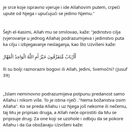
je srce koje ispravno vjeruje i ide Allahovim putem, crpeći
upute od Njega i upućujući se jedino Njemu."
Šejh el-Kasimi, Allah mu se smilovao, kaže: "Jedinstvo cilja
(vjerovanje u jednog Allaha) podrazumijeva i jedinstvo puta
ka cilju i izbjegavanje neslaganja, kao što Uzvišeni kaže:
أَأَرْبَابٌ مُّتَفَرِّقُونَ خَيْرٌ أَمِ اللَّهُ الْوَاحِدُ الْقَهَّارُ
lli su bolji raznorazni bogovi ili Allah, Jedini, Svemoćni? (Jusuf
39)
„Islam neminovno podrazumijeva potpunu predanost samo
Allahu i nikom više. To je istina riječi ."Nema božanstva osim
Allaha". Ko se preda Allahu i uz Njega još nekome ili nečemu,
taj Mu je pripisao druga, a Allah neće oprostiti da Mu se
pripisuje drug. Za one koji se uzohole i odbiju da se pokore
Allahu i da Ga obožavaju Uzvišeni kaže: