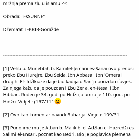
mržnja prema zlu u islamu <<
Obrada: “EsSUNNE”
Džema’at TEKBIR-Goražde
--------------------------------------------------------------------------------
[1] Vehb b. Munebbih b. Kamilel-Jemani es-Sanai ovo prenosi
preko Ebu Hurejre. Ebu Seida. Ibn Abbasa i Ibn 'Omera i
drugih. EI-'Idžlkiaže da je bio kadija u San'j i pouzdan čovjek.
Za njega kažu da je pouzdan i Ebu Zer'a, en-Nesai i Ibn
Hibban. Roden je 34. god. po Hidžri,a umro je 110. god. po
Hidžri. Vidjeti: (167/111
[2] Ovo kao komentar navodi Buharija. Vidjeti: 109/31
[3] Puno ime mu je Atban b. Malik b. el-Adžlan el-Hazredži es-
Salimi el-Ensari, poznat kao Bedri. Bio je poglavica plemena