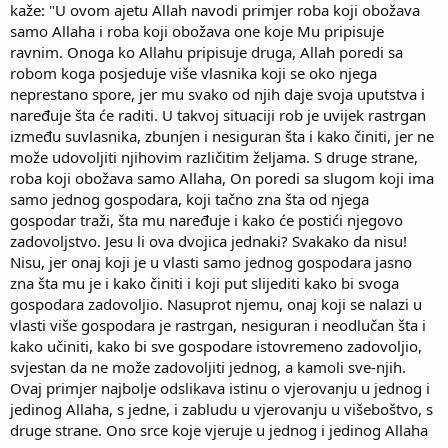
kaže: "U ovom ajetu Allah navodi primjer roba koji obožava
samo Allaha i roba koji obožava one koje Mu pripisuje
ravnim. Onoga ko Allahu pripisuje druga, Allah poredi sa
robom koga posjeduje više vlasnika koji se oko njega
neprestano spore, jer mu svako od njih daje svoja uputstva i
naređuje šta će raditi. U takvoj situaciji rob je uvijek rastrgan
između suvlasnika, zbunjen i nesiguran šta i kako činiti, jer ne
može udovoljiti njihovim različitim željama. S druge strane,
roba koji obožava samo Allaha, On poredi sa slugom koji ima
samo jednog gospodara, koji tačno zna šta od njega
gospodar traži, šta mu naređuje i kako će postići njegovo
zadovoljstvo. Jesu li ova dvojica jednaki? Svakako da nisu!
Nisu, jer onaj koji je u vlasti samo jednog gospodara jasno
zna šta mu je i kako činiti i koji put slijediti kako bi svoga
gospodara zadovoljio. Nasuprot njemu, onaj koji se nalazi u
vlasti više gospodara je rastrgan, nesiguran i neodlučan šta i
kako učiniti, kako bi sve gospodare istovremeno zadovoljio,
svjestan da ne može zadovoljiti jednog, a kamoli sve-njih.
Ovaj primjer najbolje odslikava istinu o vjerovanju u jednog i
jedinog Allaha, s jedne, i zabludu u vjerovanju u višeboštvo, s
druge strane. Ono srce koje vjeruje u jednog i jedinog Allaha