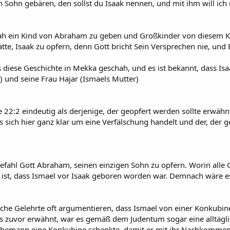
nen Sohn gebären, den sollst du Isaak nennen, und mit ihm will i
ah ein Kind von Abraham zu geben und Großkinder von diesem Kind
e, Isaak zu opfern, denn Gott bricht Sein Versprechen nie, und E
 diese Geschichte in Mekka geschah, und es ist bekannt, dass I
und seine Frau Hajar (Ismaels Mutter)
2:2 eindeutig als derjenige, der geopfert werden sollte erwähnt
ich hier ganz klar um eine Verfälschung handelt und der, der ge
efahl Gott Abraham, seinen einzigen Sohn zu opfern. Worin alle 
ist, dass Ismael vor Isaak geboren worden war. Demnach wäre es
stliche Gelehrte oft argumentieren, dass Ismael von einer Konkubi
its zuvor erwähnt, war es gemäß dem Judentum sogar eine alltäg
Ehemann eine Konkubine schenkte, damit er mit ihr Nachkommen