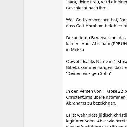
“Sara, deine Frau, wird dir ei
Geschlecht nach ihm.”
Weil Gott versprochen hat, Sar
dass Gott Abraham befohlen hätt
Die anderen Beweise sind, dass
kamen. Aber Abraham (PPBUH) 
in Mekka
Obwohl Isaaks Name in 1 Mose 2
Bibelzusammenhängen, dass es s
“Deinen einzigen Sohn”
In den Versen von 1 Mose 22 b
Christentums übereinstimmen, 
Abrahams zu bezeichnen.
Es ist wahr, dass jüdisch-chri
legitimer Sohn. Aber wie bere
eine unfruchtbare Frau ihrem 