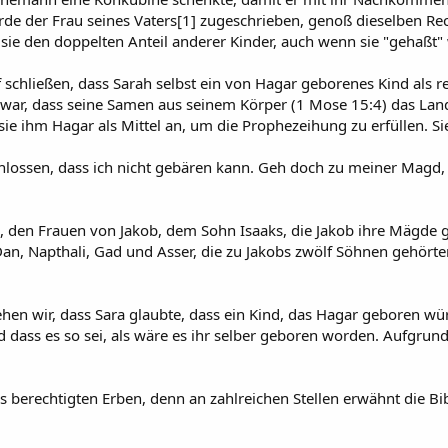
 der Frau seines Vaters[1] zugeschrieben, genoß dieselben Recht
sie den doppelten Anteil anderer Kinder, auch wenn sie "gehaßt"
 schließen, dass Sarah selbst ein von Hagar geborenes Kind als 
ar, dass seine Samen aus seinem Körper (1 Mose 15:4) das Lan
ie ihm Hagar als Mittel an, um die Prophezeihung zu erfüllen. Sie
chlossen, dass ich nicht gebären kann. Geh doch zu meiner Magd,
l, den Frauen von Jakob, dem Sohn Isaaks, die Jakob ihre Mäg
Dan, Napthali, Gad und Asser, die zu Jakobs zwölf Söhnen gehörte
en wir, dass Sara glaubte, dass ein Kind, das Hagar geboren wür
ss es so sei, als wäre es ihr selber geboren worden. Aufgrund d
als berechtigten Erben, denn an zahlreichen Stellen erwähnt die 