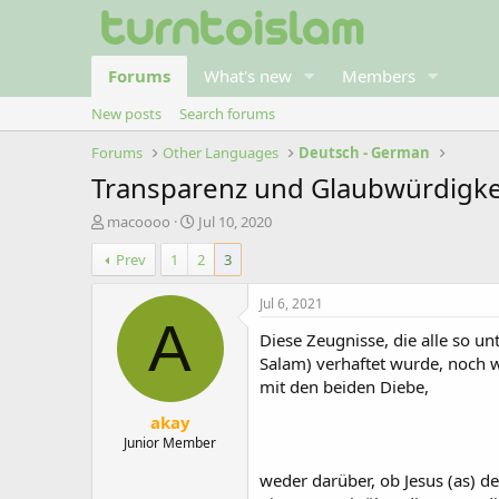
Forums
What's new
Members
New posts
Search forums
Forums
Other Languages
Deutsch - German
Transparenz und Glaubwürdigke
T
S
macoooo
Jul 10, 2020
h
t
Prev
1
2
3
r
a
e
r
a
t
Jul 6, 2021
d
d
A
Diese Zeugnisse, die alle so un
s
a
t
t
Salam) verhaftet wurde, noch w
a
e
mit den beiden Diebe,
r
akay
t
e
Junior Member
r
weder darüber, ob Jesus (as) d