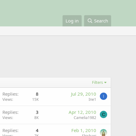
Log in
Search
Filters
Replies
8
Jul 29, 2010
I
Views
15K
Ine1
Replies
3
Apr 12, 2010
C
Views
8K
Camelia1982
Replies
4
Feb 1, 2010
Views
7K
Shishani