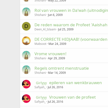
Shishani
May 22, 2009
Rol van vrouwen in Da’wah (uitnodigi
Shishani
Jun 6, 2009
De reden waarom de Profeet 'Aaisha
D
Deen_Al_Islaam
Jul 25, 2009
DE CORRECTE HIDJAAB! (voorwaarden 
Mabsoot
Mar 24, 2009
Vrome vrouwen!
Shishani
Apr 29, 2009
Regels omtrent menstruatie
Shishani
Mar 14, 2009
epileren van wenkbrauwen
Girlyyy
Safiyah_
Jul 26, 2016
Vrouwen van de profeet
Girlyyy
Safiyah_
Jul 26, 2016