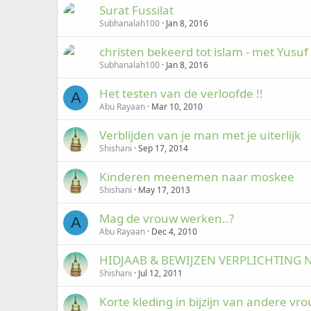
Surat Fussilat
Subhanalah100
Jan 8, 2016
christen bekeerd tot islam - met Yusuf 
Subhanalah100
Jan 8, 2016
Het testen van de verloofde !!
A
Abu Rayaan
Mar 10, 2010
Verblijden van je man met je uiterlijk
Shishani
Sep 17, 2014
Kinderen meenemen naar moskee
Shishani
May 17, 2013
Mag de vrouw werken..?
A
Abu Rayaan
Dec 4, 2010
HIDJAAB & BEWIJZEN VERPLICHTING 
Shishani
Jul 12, 2011
Korte kleding in bijzijn van andere vr