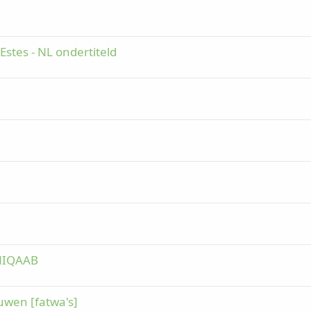
Estes - NL ondertiteld
NIQAAB
ouwen [fatwa's]