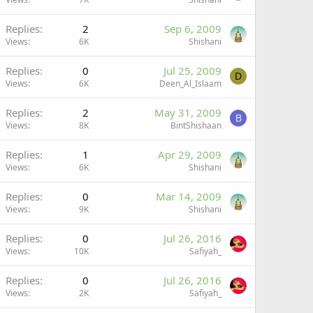
Replies
2
Sep 6, 2009
Views
6K
Shishani
Replies
0
Jul 25, 2009
D
Views
6K
Deen_Al_Islaam
Replies
2
May 31, 2009
B
Views
8K
BintShishaan
Replies
1
Apr 29, 2009
Views
6K
Shishani
Replies
0
Mar 14, 2009
Views
9K
Shishani
Replies
0
Jul 26, 2016
Views
10K
Safiyah_
Replies
0
Jul 26, 2016
Views
2K
Safiyah_