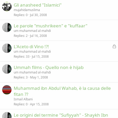
Gli anasheed "Islamici"
mujahidamuslima
Replies
0
Jul 30, 2008
Le parole "mushrikeen" e "kuffaar"
um muhammad al-mahdi
Replies
2
Jul 16, 2008
L
L'Aceto di Vino !?!
o
um muhammad al-mahdi
Replies
33
Jul 15, 2008
c
k
Ummah films - Quello non è hijab
e
um muhammad al-mahdi
d
Replies
3
May 1, 2008
Muhammad ibn Abdul Wahab, è la causa delle
fitan ??
Ismail Albani
Replies
0
Apr 15, 2008
Le origini del termine "Sufiyyah" - Shaykh Ibn