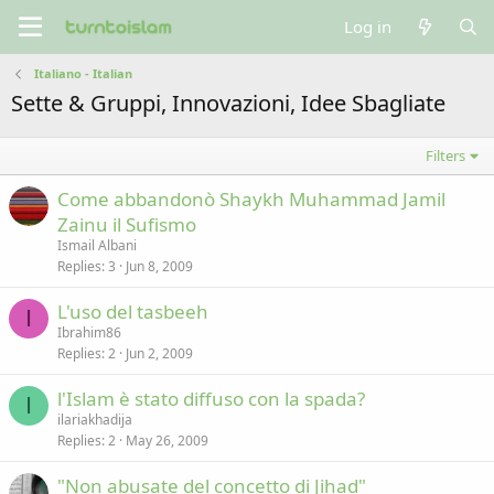
Log in
Italiano - Italian
Sette & Gruppi, Innovazioni, Idee Sbagliate
Filters
Come abbandonò Shaykh Muhammad Jamil
Zainu il Sufismo
Ismail Albani
Replies
3
Jun 8, 2009
L'uso del tasbeeh
I
Ibrahim86
Replies
2
Jun 2, 2009
l'Islam è stato diffuso con la spada?
I
ilariakhadija
Replies
2
May 26, 2009
"Non abusate del concetto di Jihad"