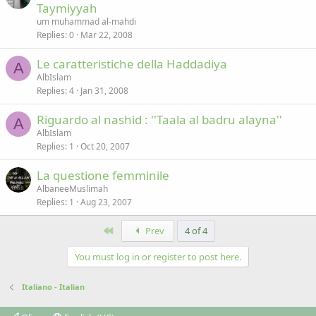
Taymiyyah
um muhammad al-mahdi
Replies
0
Mar 22, 2008
Le caratteristiche della Haddadiya
A
AlbIslam
Replies
4
Jan 31, 2008
Riguardo al nashid : ''Taala al badru alayna''
A
AlbIslam
Replies
1
Oct 20, 2007
La questione femminile
AlbaneeMuslimah
Replies
1
Aug 23, 2007
First
Prev
4 of 4
You must log in or register to post here.
Italiano - Italian