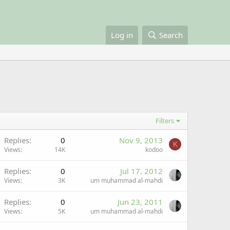
Log in
Search
Filters
Replies
0
Nov 9, 2013
K
Views
14K
kodoo
Replies
0
Jul 17, 2012
Views
3K
um muhammad al-mahdi
Replies
0
Jun 23, 2011
Views
5K
um muhammad al-mahdi