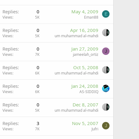
Replies
0
May 4, 2009
E
Views
5K
Eman88
Replies
0
Apr 16, 2009
Views
5K
um muhammad al-mahdi
Replies
0
Jan 27, 2009
J
Views
7K
jameelah_ortiz
Replies
0
Oct 5, 2008
Views
6K
um muhammad al-mahdi
Replies
0
Jan 24, 2008
Views
6K
AS-SIDDIQ
Replies
0
Dec 8, 2007
Views
5K
um muhammad al-mahdi
Replies
3
Nov 5, 2007
J
Views
7K
Jufri