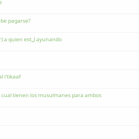
s
debe pagarse?
La virtud de ofrecer el desayuno (iftaar) a quien estل ayunando
 i'tikaaf
la cual tienen los musulmanes para ambos