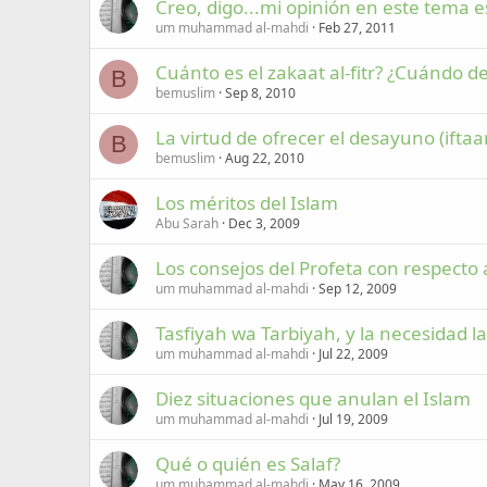
Creo, digo...mi opinión en este tema e
um muhammad al-mahdi
Feb 27, 2011
Cuánto es el zakaat al-fitr? ¿Cuándo 
B
bemuslim
Sep 8, 2010
B
bemuslim
Aug 22, 2010
Los méritos del Islam
Abu Sarah
Dec 3, 2009
Los consejos del Profeta con respecto al
um muhammad al-mahdi
Sep 12, 2009
Tasfiyah wa Tarbiyah, y la necesidad 
um muhammad al-mahdi
Jul 22, 2009
Diez situaciones que anulan el Islam
um muhammad al-mahdi
Jul 19, 2009
Qué o quién es Salaf?
um muhammad al-mahdi
May 16, 2009