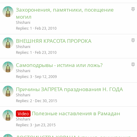
c
S
Захоронения, памятники, посещение
k
t
могил
y
i
Shishani
c
Replies
1
Feb 23, 2010
k
S
ВНЕШНЯЯ КРАСОТА ПРОРОКА
y
t
Shishani
Replies
1
Feb 23, 2010
i
c
S
Самоподрывы - истина или ложь?
k
t
Shishani
y
Replies
3
Sep 12, 2009
i
c
Причины ЗАПРЕТА празднования Н. ГОДА
k
Shishani
y
Replies
2
Dec 30, 2015
Полезные наставления в Рамадан
Video
Shishani
Replies
3
Jun 23, 2015