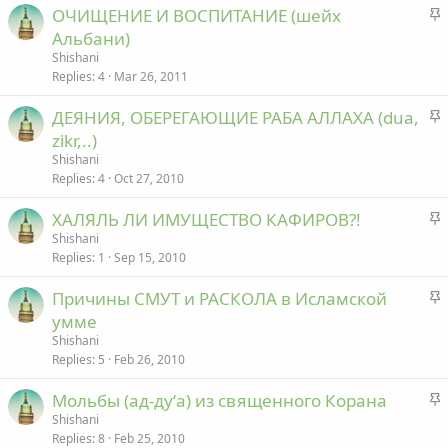
S
ОЧИЩЕНИЕ И ВОСПИТАНИЕ (шейх
k
t
Альбани)
y
i
Shishani
c
Replies
4
Mar 26, 2011
k
S
ДЕЯНИЯ, ОБЕРЕГАЮЩИЕ РАБА АЛЛАХА (dua,
y
t
zikr,..)
i
Shishani
c
Replies
4
Oct 27, 2010
k
S
ХАЛЯЛЬ ЛИ ИМУЩЕСТВО КАФИРОВ?!
y
t
Shishani
Replies
1
Sep 15, 2010
i
c
S
Причины СМУТ и РАСКОЛА в Исламской
k
t
умме
y
i
Shishani
c
Replies
5
Feb 26, 2010
k
S
Мольбы (ад-ду‘а) из священного Корана
y
t
Shishani
Replies
8
Feb 25, 2010
i