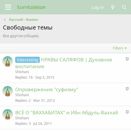
Log in
Русский - Russian
Свободные темы
Все другое (общее).
Filters
S
НРАВЫ САЛЯФОВ | Духовное
Interesting
t
воспитание
i
Shishani
c
Replies
16
Sep 3, 2015
k
S
Опровержение "суфизму"
y
t
Shishani
Replies
2
Mar 31, 2012
i
c
S
ВСЁ О "ВАХХАБИТАХ" и Ибн Абдуль-Ваххаб
k
t
Shishani
y
Replies
3
Jul 24, 2011
i
c