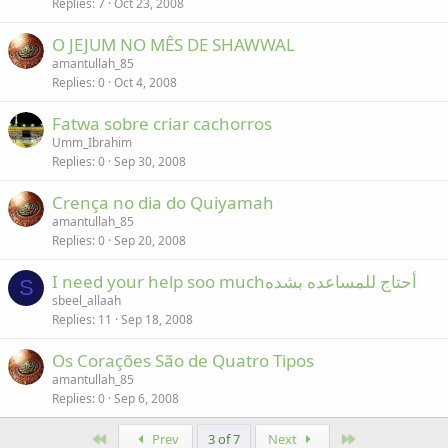
Replies
7
Oct 23, 2008
O JEJUM NO MÊS DE SHAWWAL
amantullah_85
Replies
0
Oct 4, 2008
Fatwa sobre criar cachorros
Umm_Ibrahim
Replies
0
Sep 30, 2008
Crença no dia do Quiyamah
amantullah_85
Replies
0
Sep 20, 2008
I need your help soo muchأحتاج للمساعده بشده
S
sbeel_allaah
Replies
11
Sep 18, 2008
Os Corações São de Quatro Tipos
amantullah_85
Replies
0
Sep 6, 2008
First
Last
Prev
3 of 7
Next