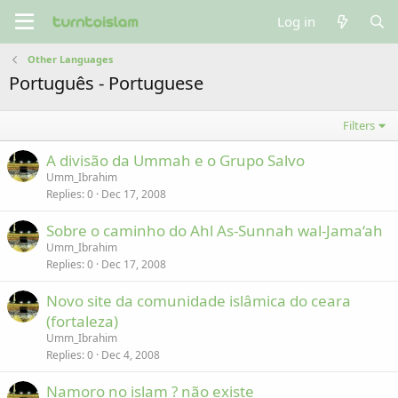
Log in
Other Languages
Português - Portuguese
Filters
A divisão da Ummah e o Grupo Salvo
Umm_Ibrahim
Replies
0
Dec 17, 2008
Sobre o caminho do Ahl As-Sunnah wal-Jama‘ah
Umm_Ibrahim
Replies
0
Dec 17, 2008
Novo site da comunidade islâmica do ceara
(fortaleza)
Umm_Ibrahim
Replies
0
Dec 4, 2008
Namoro no islam ? não existe