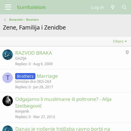
Log in
Bosanski - Bosnian
Zene, Familija i Zenidbe
Filters
S
RAZVOD BRAKA
t
GAZIJA
Replies
0
Aug 6, 2009
i
c
Marriage
Brothers
k
T
tomislav-dra-382i-263
y
Replies
0
Jun 28, 2017
Odgajamo li muslimane ili poltrone? - Alija
Izetbegović
Konjanik
Replies
0
Mar 27, 2013
Danas je nošenje hidžaba ravno borbi na